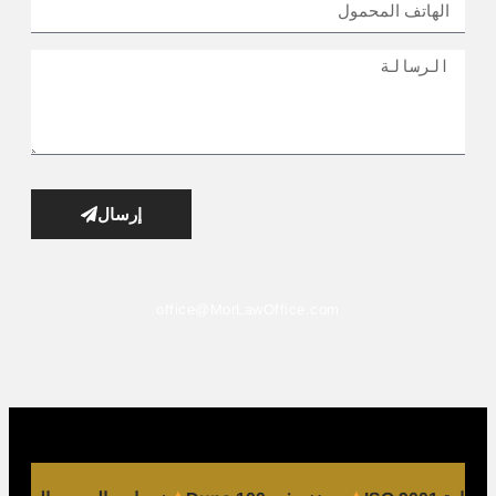
إرسال
office@MorLawOffice.com