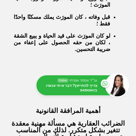
المورَث ؛
قبل وفاته ، كان المورَث يملك مسكنًا واحدًا
فقط ؛
لو كان المورَث على قيد الحياة و يبيع الشقة
، لكان من حقه الحصول على إعفاء من
ضريبة التحسين.
עו״ד אסתר אפרתי
Online
צריך להתייעץ? דבר איתי עכשיו
בוואטסאפ
أهمية المرافقة القانونية
الضرائب العقارية هي مسألة مهنية معقدة
تتغير بشكل متكرر. لذلك من المناسب