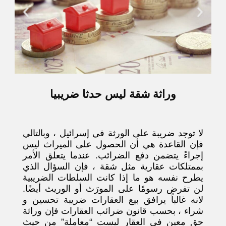
وراثة شقة ليس حدثا ضريبيا
لا توجد ضريبة على الورثة في إسرائيل ، وبالتالي
فإن القاعدة هي أن الحصول على الميراث ليس
إجراءً يتضمن دفع الضرائب. عندما يتعلق الأمر
بممتلكات عقارية مثل شقة ، فإن السؤال الذي
يطرح نفسه هو ما إذا كانت السلطات الضريبية
لن تفرض رسومًا على المورَث أو الوريث أيضًا.
لانه غالباً يرافق بيع العقارات ضريبة تحسين و
شراء ، بحسب قانون ضرائب العقارات فإن وراثة
حق معين في العقار ليست “معاملة” من حيث