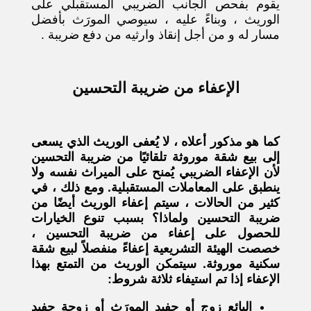
يقوم بفحص الجانب الضريبي المستقبلي على
الوريث ، وبناءً عليه ، سيوصي المورَث بأفضل
مسار له و من أجل إنقاذ وارثيه من دفع ضريبة .
الإعفاء من ضريبة التحسين
كما هو مذكور أعلاه ، لا يُعفى الوريث الذي يسعى
إلى بيع شقة موروثة تلقائيًا من ضريبة التحسين
لأن الإعفاء الضريبي يُمنح على الميراث نفسه ولا
ينطبق على المعاملات المستقبلية. ومع ذلك ، في
كثير من الحالات ، سيتم إعفاء الوريث أيضًا من
ضريبة التحسين ولماذا؟ بسبب تنوع الخيارات
للحصول على إعفاء من ضريبة التحسين ،
خصصت الهيئة التشريعية إعفاءً منفصلاً لبيع شقة
سكنية موروثة. سيتمكن الوريث من التمتع بهذا
الإعفاء إذا تم استيفاء ثلاثة شروط:
البائع زوج أو حفيد المورَث أو زوجة حفيد