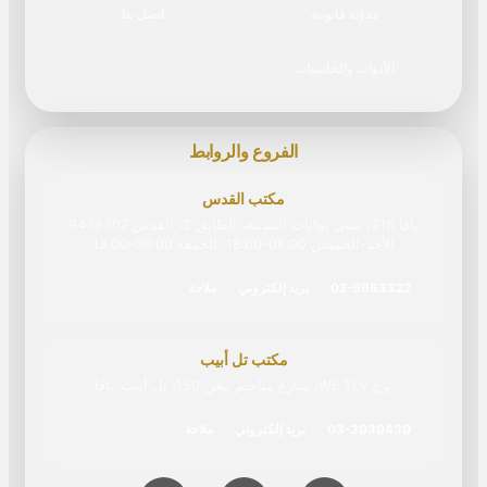
مدوّنة قانونية
اتصل بنا
الأدوات والحاسبات
الفروع والروابط
مكتب القدس
يافا 216، مبنى بوابات المدينة، الطابق 2، القدس 9438307
الأحد-الخميس 08:00–18:00، الجمعة 08:00‏-‏13:00
02-5953322
بريد إلكتروني
ملاحة
مكتب تل أبيب
برج WE TLV، شارع مناحيم بيغن 150، تل أبيب-يافا
03-3030430
بريد إلكتروني
ملاحة