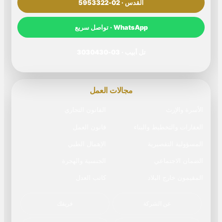
القدس · 02-5953322
WhatsApp · تواصل سريع
تل أبيب · 03-3030430
مجالات العمل
الأسرة والإرث
القانون التجاري
العقارات والتخطيط والبناء
قانون العمل
المسؤولية التقصيرية
الإهمال الطبي
الضمان الاجتماعي
الجنسية والهجرة
المقيمون خارج البلاد
كاتب العدل
عن الشركة
فريقك