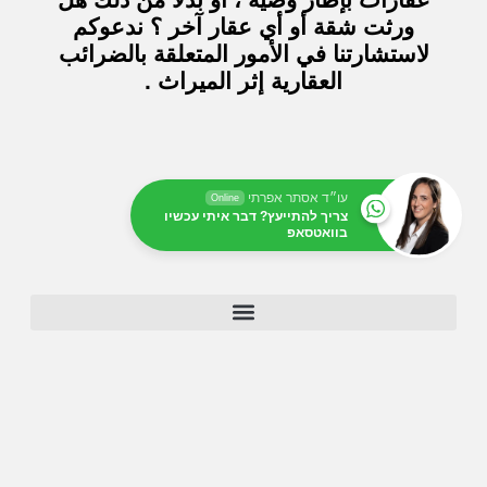
ورثت شقة أو أي عقار آخر ؟ ندعوكم
لاستشارتنا في الأمور المتعلقة بالضرائب
العقارية إثر الميراث .
עו״ד אסתר אפרתי
Online
צריך להתייעץ? דבר איתי עכשיו
בוואטסאפ
خطة هيكلية وطنية 38