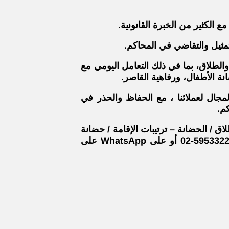
تمثيل والتقاضي في المحاكم.
والطلاق، بما في ذلك التعامل اليومي مع
انة الأطفال، ورفاهية القاصر.
لمجال لعملائنا ، مع الحفاظ والحذر في
كم.
اق / الحضانة – ترتيبات الإقامة / حضانة
الأطفال ، ندعوك للتواصل معنا عبر الهاتف اليوم على 5953322-02 أو على WhatsApp على