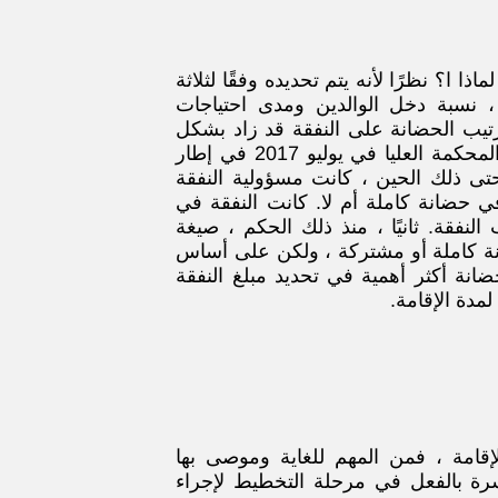
تواج
سيت
تحد
الطل
ولدي
الح
لماذا ا؟ نظرًا لأنه يتم تحديده وفقًا لثلاثة
، نسبة دخل الوالدين ومدى احتياجات
أطف
رتيب الحضانة على النفقة قد زاد بشكل
كبير منذ قاعدة المساواة في عبء النفقة التي حددتها المحكمة العليا في يوليو 2017 في إطار
لأنه حتى ذلك الحين ، كانت مسؤولية النفقة
سنناض
في حضانة كاملة أم لا.
كانت النفقة
في
من أج
النفقة
. ثانيًا ، منذ ذلك
الحكم ، صيغة
حقوقك
ة كاملة أو مشتركة ، ولكن على أساس
في قضي
ضانة أكثر أهمية في تحديد مبلغ النفقة
الحضان
مدة الإقامة.
وكذلك 
عملية
الطلاق
بأكملها
لإقامة ، فمن المهم للغاية وموصى بها
حدد
موعدً
سرة بالفعل في مرحلة التخطيط لإجراء
اليو