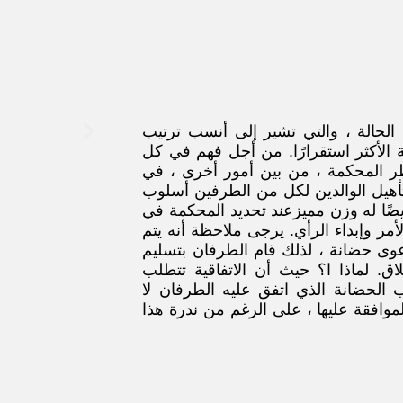
لحالة ، والتي تشير إلى أنسب ترتيب
ة الأكثر استقرارًا. من أجل فهم في كل
ر المحكمة ، من بين أمور أخرى ، في
هيل الوالدين
لكل من الطرفين
أسلوب
ضًا له وزن
مميز
عند تحديد المحكمة في
أمر وإبداء الرأي. يرجى ملاحظة أنه
يتم
وى حضانة ،
لذلك قام الطرفان بتسليم
ق. لماذا ا؟ حيث أن الاتفاقية تتطلب
 الحضانة الذي اتفق عليه الطرفان لا
وافقة عليها ، على الرغم من ندرة هذا
هل
كي