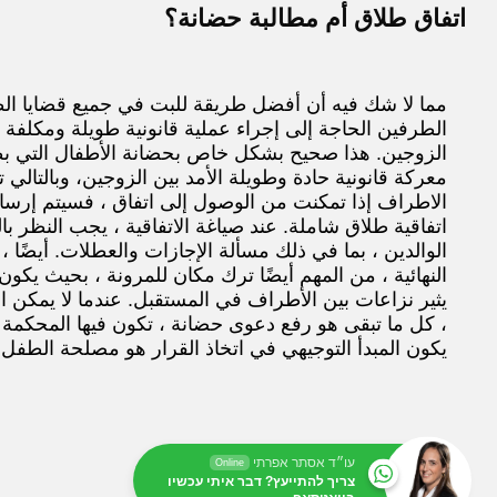
اتفاق طلاق أم مطالبة حضانة؟
مما لا شك فيه أن أفضل طريقة للبت في جميع قضايا ال
الطرفين
الحاجة إلى إجراء عملية قانونية طويلة ومكلفة ،
الزوجين.
هذا صحيح بشكل خاص
بحضانة الأطفال التي بط
معركة قانونية حادة وطويلة الأمد بين
الزوجين،
وبالتالي ت
الاطراف
إذا تمكنت من الوصول إلى اتفاق ، فسيتم إرساء
اتفاقية طلاق شاملة. عند صياغة الاتفاقية ، يجب النظر 
الوالدين ، بما في ذلك مسألة الإجازات والعطلات.
أيضًا 
النهائية ، من المهم أيضًا ترك
مكان للمرونة ، بحيث يكون ا
يثير نزاعات بين الأطراف في المستقبل. عندما لا يمكن ا
،
كل ما تبقى هو
رفع دعوى حضانة ، تكون فيها المحكمة 
يكون المبدأ التوجيهي
في اتخاذ القرار
هو مصلحة الطفل.
עו״ד אסתר אפרתי
Online
צריך להתייעץ? דבר איתי עכשיו