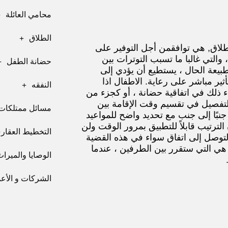
محامي العائلة
الطلاق
طلاق
,
هي توافق
من أجل التوفير على
 والتي غالبا ما تسبب التوترات بين
حضانة الطفل
بيعة الحال ،
يستطيع
أن يؤدي إلى
أثير مباشر على
رعاية
.
الاطفال اذا
النفقه
 ذلك في اتفاقية حضانة ، أو كجزء من
بالتفصيل في تقسيم وقت الإقامة بين
مسائل ممتلكات 
، جنبًا إلى جنب مع تحديد واضح للمواعيد
لترتيب قابلاً للتطبيق بمرور الوقت ولن
التخطيط العقار
لتوصل إلى اتفاق
سواء
في هذه القضية
هي التي
ستقرر
بين الطرفين ، عندما
الوصايا والميراث
الشركات و الأعما