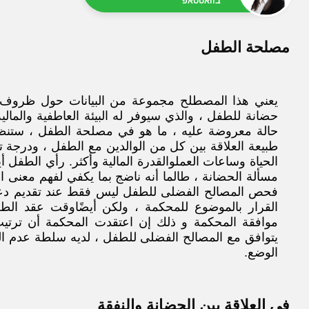
בוואטסאפ
مصلحة الطفل
يعني هذا المصطلح مجموعة من البيانات حول ظروف ا
حضانة للطفل ، والذي سيوفر له البيئة العاطفية والمالي
حالة معروضة عليه ، ما هو في مصلحة الطفل ، ستنظ
طبيعة العلاقة بين كل من الوالدين مع الطفل ، ودرجة تأ
الحياة
وساعات العمل
والقدرة المالية وأكثر. رأي الطفل أي
مسألة الحضانة ، طالما أنه ناضج بما يكفي لفهم معنى ال
فحص المصالح الفضلى للطفل ليس فقط عند
تقديم
دع
القرار
بالموضوع للمحكمة ، ولكن أيضًا
وقت عقد الطلا
موافقة المحكمة و ذلك إن اعتقدت المحكمة أن
ترتيب
يتوافق مع المصالح الفضلى للطفل ، لديه سلطة عدم الم
الوضع.
في العلاقة بين الحضانة والنفقة