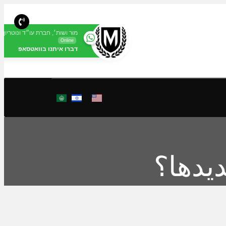
מור ושות׳, חברת עו״ד ונוטריון
Online
דברו איתנו בוואטסאפ
يدها؟