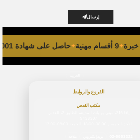
إرسال
9 أقسام مهنية
حاصل على شهادة ISO 9001
العربية
الفروع والروابط
مكتب القدس
يافا 216، مبنى بوابات المدينة، الطابق 2، القدس
9438307
الأحد-الخميس 08:00–18:00، الجمعة 08:00‏-‏13:00
02-5953322
بريد إلكتروني
ملاحة