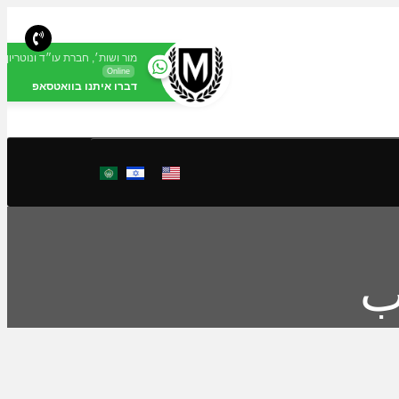
מור ושות׳, חברת עו״ד ונוטריון
Online
דברו איתנו בוואטסאפ
ب