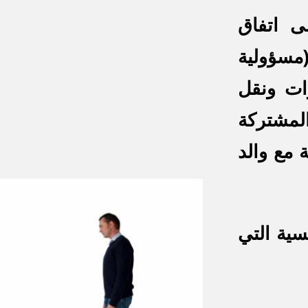
ى اتفاق
مسؤولية
رات ونقل
لمشتركة
ة مع والد
سية التي