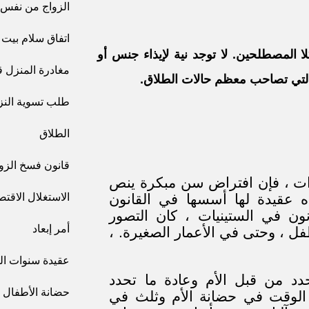
الزواج من نفس
اتفاق سلام بيت 
 المصطلحين. لا توجد نية لإيذاء جنس أو
مغادرة المنزل ق
 التي تصاحب معظم حالات الطلاق.
طلب تسوية النز
الطلاق
قانون فسخ الزواج ل
ق الأمر بحضانة طفل أقل من 6 سنوات ، فإن افتراض سن مبكرة ينص
ذه عقيدة لها أسسها في القانون
الاستغلال الاقت
نون في الستينيات ، كان التصور
أمر إبعاد
لطفل ، وحتى في الأعمار الصغيرة. ،
عقيدة سنوات ال
دد من قبل الأم وعادة ما تحدد
حضانة الأطفال
ثا الوقت في حضانة الأم وثلث في