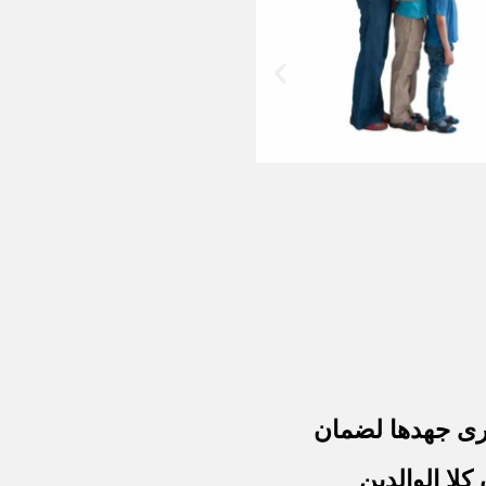
رى جهدها لضمان
كلا الوالدين