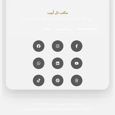
مكتب تل أبيب
برج WE TLV، شارع مناحيم بيغن 150، تل أبيب-يافا
03-3030430
بريد إلكتروني
ملاحة
المعلومات الواردة في الموقع هي معلومات عامة فحسب ولا تُعدّ استشارة قانونية.
كل قضية تُدرَس وفق ظروفها.منسقة إمكانية الوصول: السيدة أور كوشر · للتواصل
بشأن إمكانية الوصول: office@mor.law
سياسة الخصوصية
إعلان إمكانية الوصول
خريطة الموقع