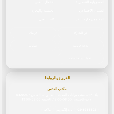
المسؤولية التقصيرية
الإهمال الطبي
الضمان الاجتماعي
الجنسية والهجرة
المقيمون خارج البلاد
كاتب العدل
عن الشركة
فريقك
مدوّنة قانونية
اتصل بنا
الأدوات والحاسبات
الفروع والروابط
مكتب القدس
يافا 216، مبنى بوابات المدينة، الطابق 2، القدس 9438307
الأحد-الخميس 08:00–18:00، الجمعة 08:00‏-‏13:00
02-5953322
بريد إلكتروني
ملاحة