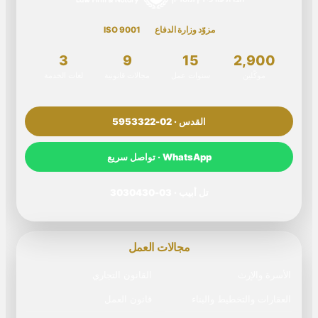
مزوّد وزارة الدفاع
ISO 9001
3
9
15
2,900
موكّلين
سنوات عمل
مجالات قانونية
لغات الخدمة
القدس · 02-5953322
WhatsApp · تواصل سريع
تل أبيب · 03-3030430
مجالات العمل
الأسرة والإرث
القانون التجاري
العقارات والتخطيط والبناء
قانون العمل