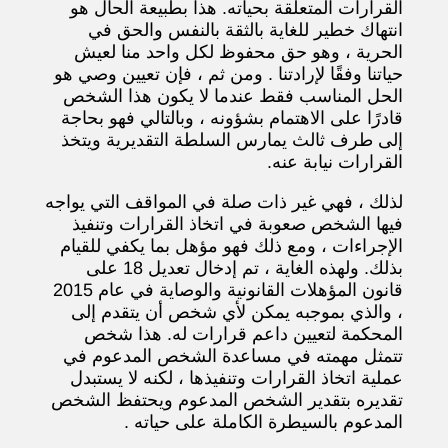
القرارات المتعلقة بحياته. هذا بطبيعة الحال هو
انتهاك خطير للغاية بالثقة بالنفس والحق في
الحرية ، وهو حق محفوظ لكل واحد منا لعيش
حياتنا وفقًا لإرادتنا . ومن ثم ، فإن تعيين وصي هو
الحل المناسب فقط عندما لا يكون هذا الشخص
قادرًا على الاهتمام بشؤونه ، وبالتالي فهو بحاجة
إلى طرف ثالث يمارس السلطة التقديرية ويتخذ
القرارات نيابة عنه.
لذلك ، فهي غير ذات صلة في المواقف التي يواجه
فيها الشخص صعوبة في اتخاذ القرارات وتنفيذ
الإجراءات ، ومع ذلك فهو مؤهل بما يكفي للقيام
بذلك. ولهذه الغاية ، تم إدخال تعديل 18 على
قانون المؤهلات القانونية والوصاية في عام 2015
، والذي بموجبه يمكن لأي شخص أن يتقدم إلى
المحكمة لتعيين داعم قرارات له. هذا شخص
تتمثل مهمته في مساعدة الشخص المدعوم في
عملية اتخاذ القرارات وتنفيذها ، لكنه لا يستبدل
تقديره بتقدير الشخص المدعوم ويحتفظ الشخص
المدعوم بالسيطرة الكاملة على حياته .