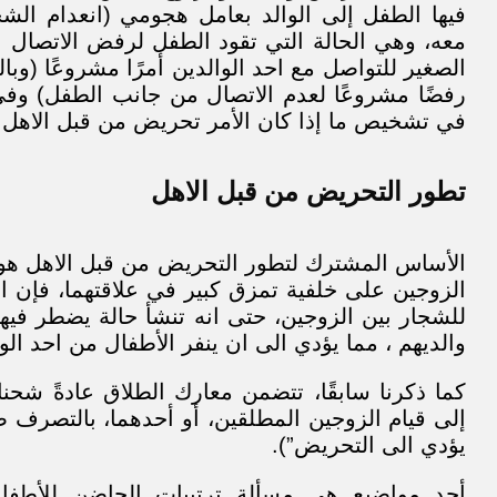
فيها الطفل إلى الوالد بعامل هجومي (انعدام ال
معه، وهي الحالة التي تقود الطفل لرفض الاتصال 
الصغير للتواصل مع احد الوالدين أمرًا مشروعًا (وبا
رفضًا مشروعًا لعدم الاتصال من جانب الطفل) وفي
في تشخيص ما إذا كان الأمر تحريض من قبل الاهل أو
تطور التحريض من قبل الاهل
الأساس المشترك لتطور التحريض من قبل الاهل هو
الزوجين على خلفية تمزق كبير في علاقتهما، فإن ا
للشجار بين الزوجين، حتى انه تنشأ حالة يضطر فيه
والديهم ، مما يؤدي الى ان ينفر الأطفال من احد الوا
كما ذكرنا سابقًا، تتضمن معارك الطلاق عادةً شحنا
إلى قيام الزوجين المطلقين، أو أحدهما، بالتصرف 
يؤدي الى التحريض”).
أحد مواضيع هي مسألة ترتيبات الحاضن للأطف