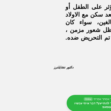
ثر على الطفل أو
عد سكن مع الاولاد
لغين، سواء كان
ظل شعور مزمن ،
 تم التحريض ضده.
دكتور تشايلدرز
 אסתר אפרתי
Online
 להתייעץ? דבר איתי עכשיו
טסאפ