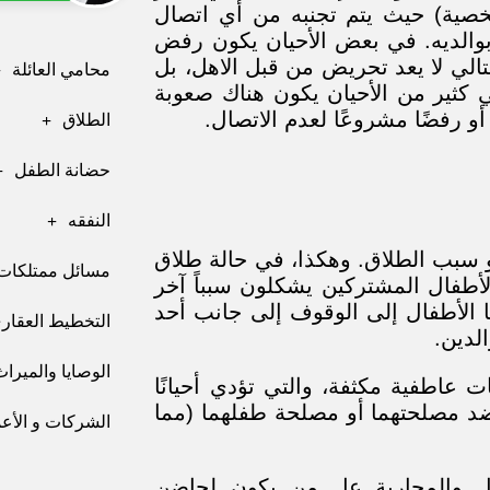
شخصية) حيث يتم تجنبه من أي اتصال
بوالديه. في بعض الأحيان يكون رفض
لتالي لا يعد تحريض من قبل الاهل، بل
محامي العائلة
 كثير من الأحيان يكون هناك صعوبة
 رفضًا مشروعًا لعدم الاتصال.
الطلاق
حضانة الطفل
النفقه
 سبب الطلاق. وهكذا، في حالة طلاق
مسائل ممتلكات 
لأطفال المشتركين يشكلون سبباً آخر
ا الأطفال إلى الوقوف إلى جانب أحد
التخطيط العقار
لدين.
الوصايا والميراث
ت عاطفية مكثفة، والتي تؤدي أحيانًا
ضد مصلحتهما أو مصلحة طفلهما (مما
الشركات و الأعما
ال والمحاربة عل من يكون لحاضن