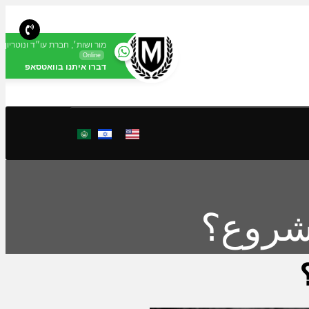
מור ושות׳, חברת עו״ד ונוטריון
Online
דברו איתנו בוואטסאפ
شروع؟