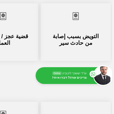
التويض بسبب إصابة
قضية عجز / 
من حادث سير
العم
עו”ד יששכר ליבוביץ
Online
צריכים עזרה? דברו איתי!