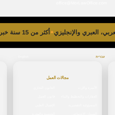
office@MorLawOffice.com
العربي، العبري والإنجليزي
أكثر من 15 سنة خبرة
עברית
English
مجالات العمل
الأسرة والإرث
القانون التجاري
العقارات والتخطيط والبناء
قانون العمل
المسؤولية التقصيرية
الإهمال الطبي
الضمان الاجتماعي
الجنسية والهجرة