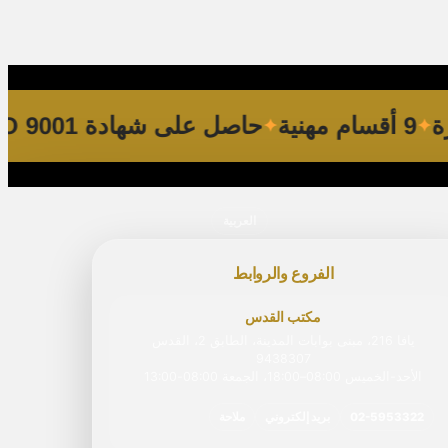
9 أقسام مهنية
حاصل على شهادة ISO 9001
العربية
الفروع والروابط
مكتب القدس
يافا 216، مبنى بوابات المدينة، الطابق 2، القدس
9438307
الأحد-الخميس 08:00–18:00، الجمعة 08:00‏-‏13:00
02-5953322
بريد إلكتروني
ملاحة