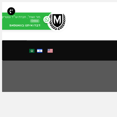
מור ושות׳, חברת עו״ד ונוטריון
Online
דברו איתנו בוואטסאפ