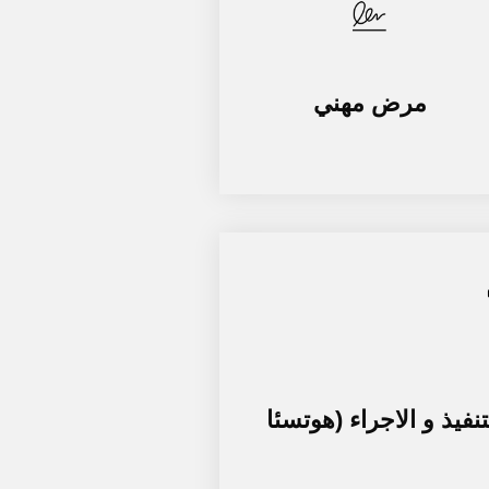
مرض مهني
فيذ و الاجراء (هوتسئا