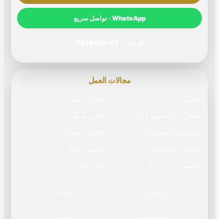
WhatsApp · تواصل سريع
تل أبيب · 03-3030430
مجالات العمل
الأسرة والإرث
القانون التجاري
العقارات والتخطيط والبناء
قانون العمل
المسؤولية التقصيرية
الإهمال الطبي
الضمان الاجتماعي
الجنسية والهجرة
المقيمون خارج البلاد
كاتب العدل
عن الشركة
فريقك
مدوّنة قانونية
اتصل بنا