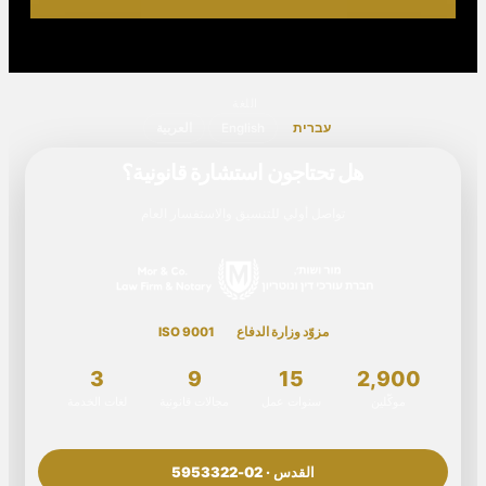
اللغة
עברית
English
العربية
هل تحتاجون استشارة قانونية؟
تواصل أولي للتنسيق والاستفسار العام
مزوّد وزارة الدفاع
ISO 9001
3
9
15
2,900
موكّلين
سنوات عمل
مجالات قانونية
لغات الخدمة
القدس · 02-5953322