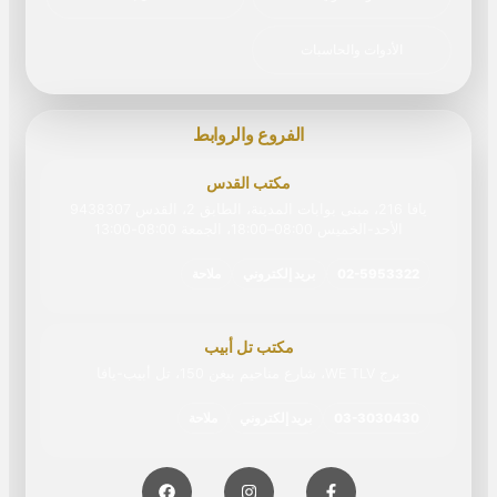
الأدوات والحاسبات
الفروع والروابط
مكتب القدس
يافا 216، مبنى بوابات المدينة، الطابق 2، القدس 9438307
الأحد-الخميس 08:00–18:00، الجمعة 08:00‏-‏13:00
02-5953322
بريد إلكتروني
ملاحة
مكتب تل أبيب
برج WE TLV، شارع مناحيم بيغن 150، تل أبيب-يافا
03-3030430
بريد إلكتروني
ملاحة