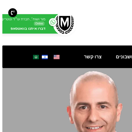
מור ושות׳, חברת עו״ד ונוטריון
Online
דברו איתנו בוואטסאפ
שבונים
צרו קשר