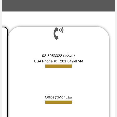
FIND US HERE
ירושלים 02-5953322
USA Phone #: +201 849-8744
GET IN TOUCH
Office@Mor.Law