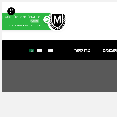
מור ושות׳, חברת עו״ד ונוטריון
Online
דברו איתנו בוואטסאפ
שבונים
צרו קשר