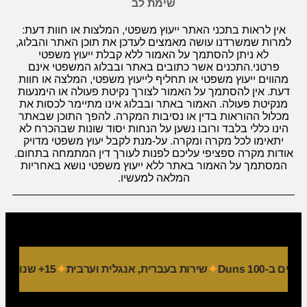
שימת לב
אין לראות בתכני האתר ייעוץ משפטי, המלצות או חוות דעת:
למרות שמשרדנו עושה מאמצים לעדכן את תוכן האתר והבלוג,
לא ניתן להסתמך על האמור ללא קבלת ייעוץ משפטי
פרטני.התכנים אשר כתובים באתר ובבלוג המשפטי אינם
מהווים ייעוץ משפטי או תחליף לייעוץ משפטי, המלצה או חוות
דעת. אין להסתמך על האמור לצורך נקיטת פעולה או הימנעות
מנקיטת פעולה. האמור באתר ובבלוג אינו מתיימר לכסות את
מכלול ההוראות בדין או נסיבות המקרה. להפך התוכן שבאתר
הינו כללי בלבד ורובו נשען על הנחות יסוד שונות שבהכרח לא
יתאימו לכל מקרה ומקרה. על-מנת לקבל יעוץ משפטי מדויק
אודות מקרה ספציפי עליכם לפנות לעורך דין המתמחה בתחום.
המסתמך על האמור באתר ללא ייעוץ משפטי נושא באחריות
המלאה למעשיו.
-Duns 100
שירות בעברית, אנגלית וערבית
15+ שנות פעילות