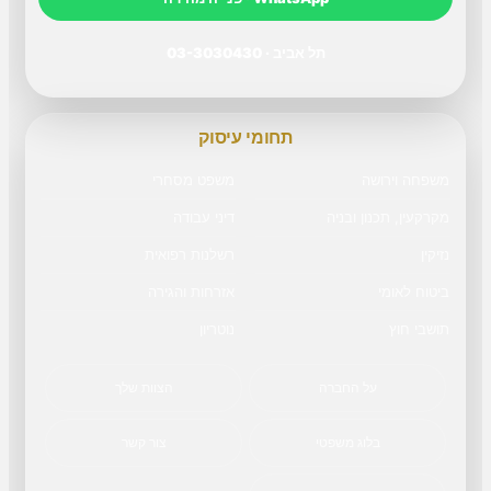
תל אביב · 03-3030430
תחומי עיסוק
משפחה וירושה
משפט מסחרי
מקרקעין, תכנון ובניה
דיני עבודה
נזיקין
רשלנות רפואית
ביטוח לאומי
אזרחות והגירה
תושבי חוץ
נוטריון
על החברה
הצוות שלך
בלוג משפטי
צור קשר