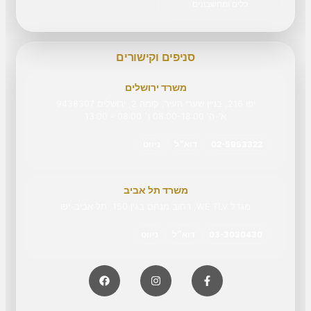
כלים ומחשבונים
סניפים וקישורים
משרד ירושלים
יפו 216, בניין שערי העיר, קומה 2, ירושלים 9438307
א'-ה' 08:00-18:00 ו׳ 08:00 - 13:00
02-5953322
דוא״ל
ניווט
משרד תל אביב
מגדל WE TLV, רחוב מנחם בגין 150, תל אביב-יפו
03-3030430
דוא״ל
ניווט