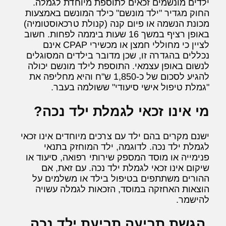
ילדים מונשמים זכאים לתוספת מיוחדת לגמלה.
החוק מגדיר "ילד מונשם" כילד המונשם באמצעות
מכונת הנשמה או פיום קנה (קנולת טרכאוסטומיה)
באופן רציף במשך 16 שעות ביממה לפחות. חשוב
לציין כי מחוללי חמצן או מכשירי CPAP אינם
נכללים בהגדרה זו, שכן מדובר בילדים המסוגלים
לנשום באופן עצמאי. התוספת לילד מונשם יכולה
להגיע לסכום של כ-1,850 ש"ח והיא מחליפה את
"גמלת טיפול אישי סיעודי" ששולמה בעבר.
מי אינו זכאי לגמלת ילד נכה?
ישנם מקרים בהם ילד עם צרכים מיוחדים אינו זכאי
לגמלת ילד נכה. לדוגמה, ילד המוחזק בתנאי
פנימייה או מוסד המספק שירותי רפואה, סיעוד או
שיקום אינו זכאי לגמלת ילד נכה. עם זאת, אם
ההורים משתתפים בטיפול בילד או משלמים על
הוצאות האחזקה במוסד, הזכאות לגמלה עשויה
להישמר.
הגשת תביעה תביעת ילד נכה