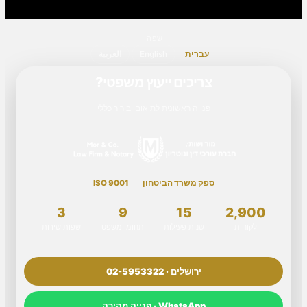
שפה
עברית
English
العربية
צריכים ייעוץ משפטי?
פנייה ראשונית לתיאום ובירור כללי
ספק משרד הביטחון
ISO 9001
3
9
15
2,900
לקוחות
שנות פעילות
תחומי משפט
שפות שירות
ירושלים · 02-5953322
WhatsApp · פנייה מהירה