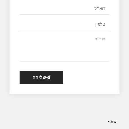
שליחה
שתף