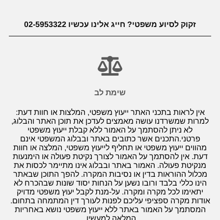
זקוק לסיוע משפטי? חייג אלינו עכשיו 02-5953322
שימת לב
אין לראות בתכני האתר ייעוץ משפטי, המלצות או חוות דעת:
למרות שמשרדנו עושה מאמצים לעדכן את תוכן האתר והבלוג,
לא ניתן להסתמך על האמור ללא קבלת ייעוץ משפטי
פרטני.התכנים אשר כתובים באתר ובבלוג המשפטי אינם
מהווים ייעוץ משפטי או תחליף לייעוץ משפטי, המלצה או חוות
דעת. אין להסתמך על האמור לצורך נקיטת פעולה או הימנעות
מנקיטת פעולה. האמור באתר ובבלוג אינו מתיימר לכסות את
מכלול ההוראות בדין או נסיבות המקרה. להפך התוכן שבאתר
הינו כללי בלבד ורובו נשען על הנחות יסוד שונות שבהכרח לא
יתאימו לכל מקרה ומקרה. על-מנת לקבל יעוץ משפטי מדויק
אודות מקרה ספציפי עליכם לפנות לעורך דין המתמחה בתחום.
המסתמך על האמור באתר ללא ייעוץ משפטי נושא באחריות
המלאה למעשיו.