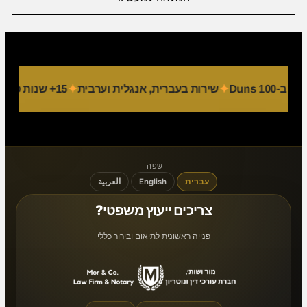
Duns 
שירות בעברית, אנגלית וערבית
15+ שנות פעילות
שפה
עברית
English
العربية
צריכים ייעוץ משפטי?
פנייה ראשונית לתיאום ובירור כללי