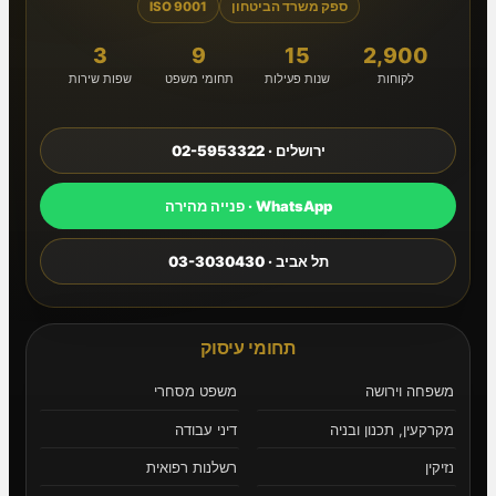
ספק משרד הביטחון
ISO 9001
3
9
15
2,900
לקוחות
שנות פעילות
תחומי משפט
שפות שירות
ירושלים · 02-5953322
WhatsApp · פנייה מהירה
תל אביב · 03-3030430
תחומי עיסוק
משפחה וירושה
משפט מסחרי
מקרקעין, תכנון ובניה
דיני עבודה
נזיקין
רשלנות רפואית