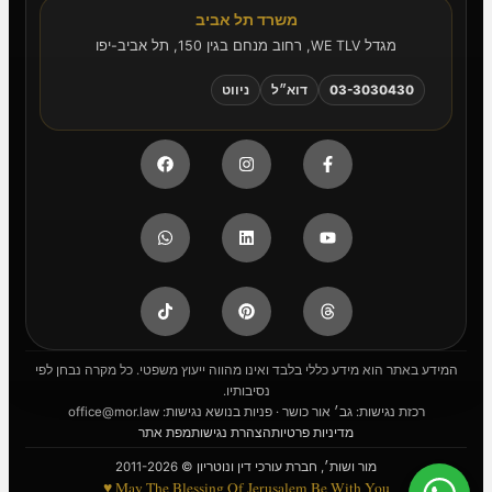
משרד תל אביב
מגדל WE TLV, רחוב מנחם בגין 150, תל אביב-יפו
03-3030430
דוא״ל
ניווט
המידע באתר הוא מידע כללי בלבד ואינו מהווה ייעוץ משפטי. כל מקרה נבחן לפי
נסיבותיו.
רכזת נגישות: גב׳ אור כושר · פניות בנושא נגישות:
office@mor.law
מדיניות פרטיות
הצהרת נגישות
מפת אתר
מור ושות׳, חברת עורכי דין ונוטריון © 2011-2026
May The Blessing Of Jerusalem Be With You ♥