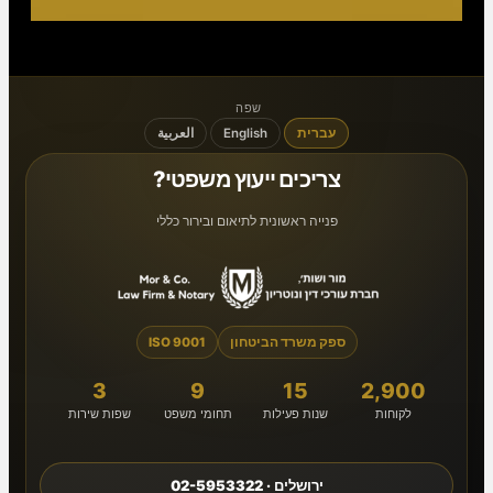
שפה
עברית
English
العربية
צריכים ייעוץ משפטי?
פנייה ראשונית לתיאום ובירור כללי
ספק משרד הביטחון
ISO 9001
3
9
15
2,900
לקוחות
שנות פעילות
תחומי משפט
שפות שירות
ירושלים · 02-5953322