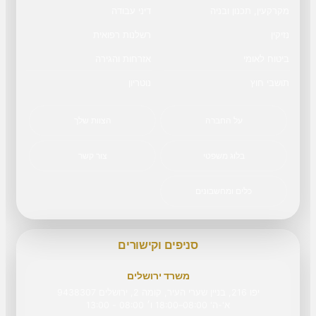
מקרקעין, תכנון ובניה
דיני עבודה
נזיקין
רשלנות רפואית
ביטוח לאומי
אזרחות והגירה
תושבי חוץ
נוטריון
על החברה
הצוות שלך
בלוג משפטי
צור קשר
כלים ומחשבונים
סניפים וקישורים
משרד ירושלים
יפו 216, בניין שערי העיר, קומה 2, ירושלים 9438307
א'-ה' 08:00–18:00 ו׳ 08:00 - 13:00