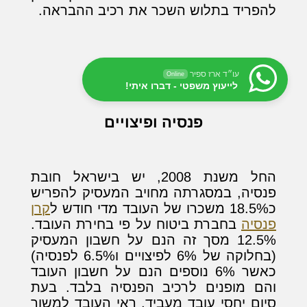
להפריד בתלוש השכר את רכיב ההבראה.
עו״ד ארז ספיר
Online
לייעוץ משפטי - דברו איתי!
פנסיה ופיצויים
החל משנת 2008, יש בישראל חובת
פנסיה, במסגרתה מחויב המעסיק להפריש
כ18.5% משכרו של העובד מדי חודש ל
קרן
פנסיה
בחברת ביטוח על פי בחירת העובד.
12.5% מסך זה הנם על חשבון המעסיק
(בחלוקה של 6% לפיצויים ו6.5% לפנסיה)
כאשר 6% נוספים הנם על חשבון העובד
והם מופנים לרכיב הפנסיה בלבד. בעת
סיום יחסי עובד מעביד, ראי העובד למשוך