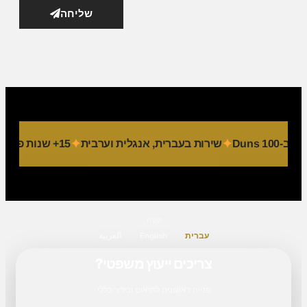
שליחה
Duns 
שירות בעברית, אנגלית וערבית
15+ שנות פעילות
שפה
עברית
English
العربية
צריכים ייעוץ משפטי?
פנייה ראשונית לתיאום ובירור כללי