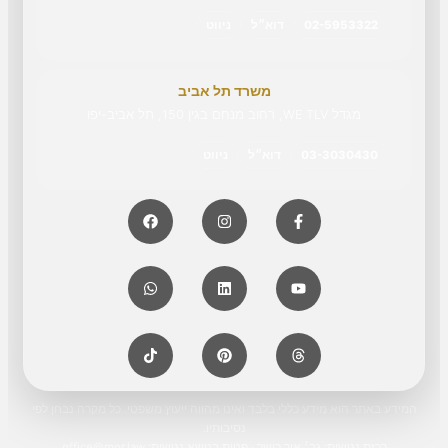
02-5953322
דוא״ל
ניווט
משרד תל אביב
מגדל WE TLV, רחוב מנחם בגין 150, תל אביב-יפו
03-3030430
דוא״ל
ניווט
המידע באתר הוא מידע כללי בלבד ואינו מהווה ייעוץ משפטי. כל מקרה נבחן לפי
נסיבותיו.
רכזת נגישות: גב׳ אור כושר · פניות בנושא נגישות:
office@mor.law