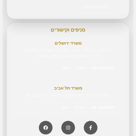
כלים ומחשבונים
סניפים וקישורים
משרד ירושלים
יפו 216, בניין שערי העיר, קומה 2, ירושלים 9438307
א'-ה' 08:00-18:00 ו׳ 08:00 - 13:00
02-5953322
דוא״ל
ניווט
משרד תל אביב
מגדל WE TLV, רחוב מנחם בגין 150, תל אביב-יפו
03-3030430
דוא״ל
ניווט