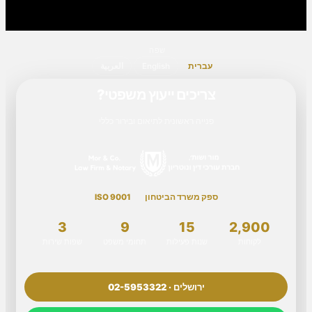
שפה
עברית
English
العربية
צריכים ייעוץ משפטי?
פנייה ראשונית לתיאום ובירור כללי
ספק משרד הביטחון
ISO 9001
3
9
15
2,900
לקוחות
שנות פעילות
תחומי משפט
שפות שירות
ירושלים · 02-5953322