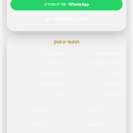
WhatsApp · פנייה מהירה
תל אביב · 03-3030430
תחומי עיסוק
משפחה וירושה
משפט מסחרי
מקרקעין, תכנון ובניה
דיני עבודה
נזיקין
רשלנות רפואית
ביטוח לאומי
אזרחות והגירה
תושבי חוץ
נוטריון
על החברה
הצוות שלך
בלוג משפטי
צור קשר