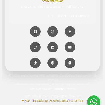
משרד תל אביב
מגדל WE TLV, רחוב מנחם בגין 150, תל אביב-יפו
03-3030430
דוא״ל
ניווט
המידע באתר הוא מידע כללי בלבד ואינו מהווה ייעוץ משפטי. כל מקרה נבחן לפי
נסיבותיו.
רכזת נגישות: גב׳ אור כושר · פניות בנושא נגישות:
office@mor.law
מדיניות פרטיות
הצהרת נגישות
מפת אתר
מור ושות׳, חברת עורכי דין ונוטריון © 2011-2026
May The Blessing Of Jerusalem Be With You ♥