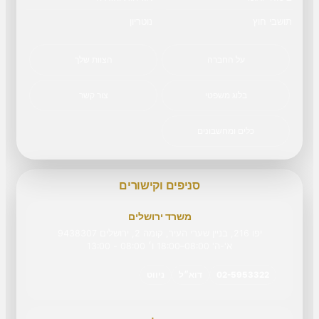
תושבי חוץ
נוטריון
על החברה
הצוות שלך
בלוג משפטי
צור קשר
כלים ומחשבונים
סניפים וקישורים
משרד ירושלים
יפו 216, בניין שערי העיר, קומה 2, ירושלים 9438307
א'-ה' 08:00–18:00 ו׳ 08:00 - 13:00
02-5953322
דוא״ל
ניווט