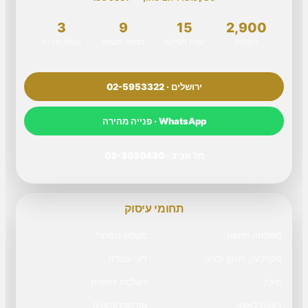
3
9
15
2,900
לקוחות
שנות פעילות
תחומי משפט
שפות שירות
ירושלים · 02-5953322
WhatsApp · פנייה מהירה
תל אביב · 03-3030430
תחומי עיסוק
משפחה וירושה
משפט מסחרי
מקרקעין, תכנון ובניה
דיני עבודה
נזיקין
רשלנות רפואית
ביטוח לאומי
אזרחות והגירה