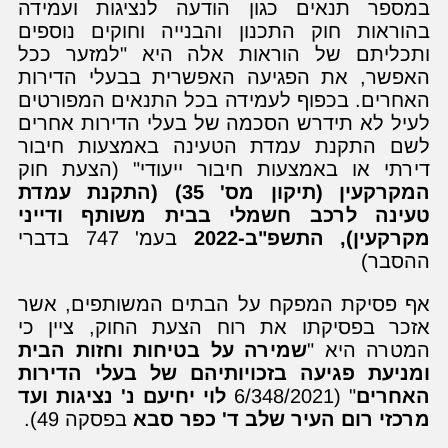
במספר תנאים כגון הודעה לנציגות ועמידה
בהוראות חוק התכנון והבנייה וחוקים נוספים
ותכליתם של הוראות אלה היא "למזער ככל
האפשר, את הפגיעה האפשרית בבעלי הדירות
האחרים. בכפוף לעמידה בכל התנאים המפורטים
לעיל לא תידרש הסכמה של בעלי הדירות אחרים
לשם התקנת עמדת הטעינה באמצעות חיבור
דירתי או באמצעות חיבור ייעודי" (הצעת חוק
המקרקעין (תיקון מס' 35) (התקנת עמדת
טעינה לרכב חשמלי בבית משותף ודייני
מקרקעין), התשפ"ב-2022
בעמ' 747 בדברי
ההסבר)
אף פסיקת המפקח על הבתים המשותפים, אשר
אזכר בפסיקתו את רוח הצעת החוק, ציין כי
המטרה היא "
שמירה על בטיחות וחזות הבית
ומניעת פגיעה בזכויותיהם של בעלי הדירות
האחרים
" (6/348/2021
לוי יחיעם נ' נציגות ועד
מרכזי רום העיר שלב ד' כפר סבא
בפסקה 49).