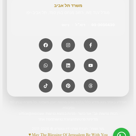
משרד תל אביב
מגדל WE TLV, רחוב מנחם בגין 150, תל אביב-יפו
03-3030430
דוא״ל
ניווט
המידע באתר הוא מידע כללי בלבד ואינו מהווה ייעוץ משפטי. כל מקרה נבחן לפי
נסיבותיו.
רכזת נגישות: גב׳ אור כושר · פניות בנושא נגישות:
office@mor.law
מדיניות פרטיות
הצהרת נגישות
מפת אתר
מור ושות׳, חברת עורכי דין ונוטריון © 2011-2026
May The Blessing Of Jerusalem Be With You ♥