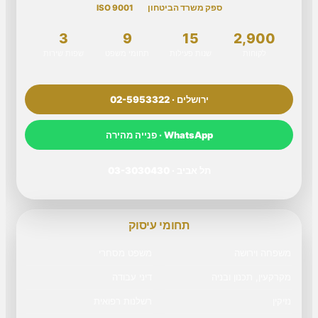
ספק משרד הביטחון
ISO 9001
3
9
15
2,900
לקוחות
שנות פעילות
תחומי משפט
שפות שירות
ירושלים · 02-5953322
WhatsApp · פנייה מהירה
תל אביב · 03-3030430
תחומי עיסוק
משפחה וירושה
משפט מסחרי
מקרקעין, תכנון ובניה
דיני עבודה
נזיקין
רשלנות רפואית