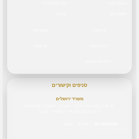
ביטוח לאומי
אזרחות והגירה
תושבי חוץ
נוטריון
על החברה
הצוות שלך
בלוג משפטי
צור קשר
כלים ומחשבונים
סניפים וקישורים
משרד ירושלים
יפו 216, בניין שערי העיר, קומה 2, ירושלים 9438307
א'-ה' 08:00–18:00 ו׳ 08:00 - 13:00
02-5953322
דוא״ל
ניווט