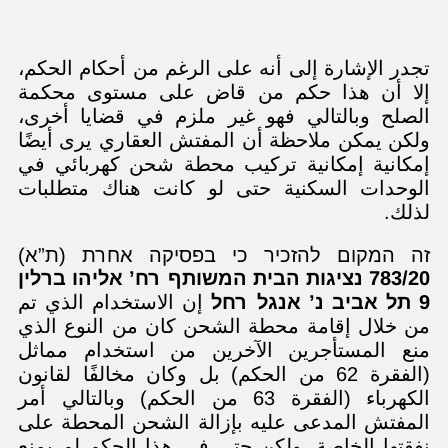
تجدر الإشارة إلى أنه على الرغم من أحكام الحكم،
إلا أن هذا حكم من قاض على مستوى محكمة
الصلح وبالتالي فهو غير ملزم في قضايا أخرى،
ولكن يمكن ملاحظة أن المفتش العقاري يرى أيضًا
إمكانية إمكانية تركيب محطة شحن كهربائي في
الوحدات السكنية حتى لو كانت هناك متطلبات
لذلك.
זה המקום להזכיר כי בפסיקה אחרת (ת”א)
783/20 נציגות הבית המשותף רח’ אליהו ברלין
9 תל אביב נ’ אנגל רחל
إن الاستخدام الذي تم
من خلال إقامة محطة الشحن كان من النوع الذي
منع المستأجرين الآخرين من استخدام مماثل
(الفقرة 62 من الحكم) بل وكان مخالفًا لقانون
الكهرباء (الفقرة 63 من الحكم) وبالتالي أمر
المفتش المدعى عليه بإزالة الشحن المحطة على
نفقتها الخاصة، ولكن حتى في هذا الحكم لم يمنع