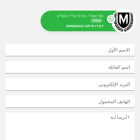
מור ושות׳, חברת עו״ד ונוטריון
Online
דברו איתנו בוואטסאפ