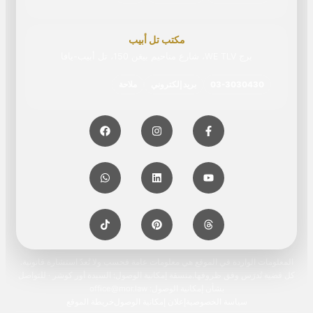
مكتب تل أبيب
برج WE TLV، شارع مناحيم بيغن 150، تل أبيب-يافا
03-3030430
بريد إلكتروني
ملاحة
المعلومات الواردة في الموقع هي معلومات عامة فحسب ولا تُعدّ استشارة قانونية.
كل قضية تُدرَس وفق ظروفها.منسقة إمكانية الوصول: السيدة أور كوشر · للتواصل
بشأن إمكانية الوصول: office@mor.law
سياسة الخصوصية
إعلان إمكانية الوصول
خريطة الموقع