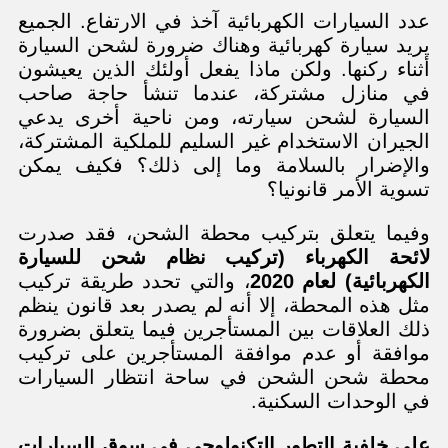
عدد السيارات الكهربائية آخذ في الارتفاع. الجميع
يريد سيارة كهربائية وهناك ضرورة لشحن السيارة
أثناء ركنها. ولكن ماذا يفعل أولئك الذين يعيشون
في منازل مشتركة، عندما تنشأ حاجة صاحب
السيارة لشحن سيارته، ومن ناحية أخرى يدعي
الجيران الاستخدام غير السليم للملكية المشتركة،
والإضرار بالسلامة وما إلى ذلك؟ فكيف يمكن
تسوية الأمر قانونيا؟
وفيما يتعلق بتركيب محطة الشحن، فقد صدرت
لائحة الكهرباء (تركيب نظام شحن للسيارة
الكهربائية) لعام 2020
، والتي تحدد طريقة تركيب
مثل هذه المحطة، إلا أنه لم يصدر بعد قانون ينظم
ذلك العلاقات بين المستأجرين فيما يتعلق بضرورة
موافقة أو عدم موافقة المستأجرين على تركيب
محطة شحن الشحن في ساحة انتظار السيارات
في الوحدات السكنية.
على خلفية التطور التكنولوجي في سوق السيارات