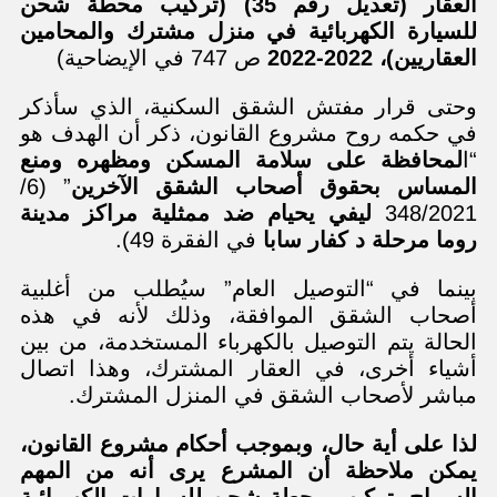
العقار (تعديل رقم 35) (تركيب محطة شحن
للسيارة الكهربائية في منزل مشترك والمحامين
العقاريين)، 2022-2022
ص 747 في الإيضاحية)
وحتى قرار مفتش الشقق السكنية، الذي سأذكر
في حكمه روح مشروع القانون، ذكر أن الهدف هو
“ا
لمحافظة على سلامة المسكن ومظهره ومنع
المساس بحقوق أصحاب الشقق الآخرين
” (6/
348/2021
ليفي يحيام ضد ممثلية مراكز مدينة
روما مرحلة د كفار سابا
في الفقرة 49).
بينما في “التوصيل العام” سيُطلب من أغلبية
أصحاب الشقق الموافقة، وذلك لأنه في هذه
الحالة يتم التوصيل بالكهرباء المستخدمة، من بين
أشياء أخرى، في العقار المشترك، وهذا اتصال
مباشر لأصحاب الشقق في المنزل المشترك.
لذا على أية حال، وبموجب أحكام مشروع القانون،
يمكن ملاحظة أن المشرع يرى أنه من المهم
السماح بتركيب محطة شحن للسيارات الكهربائية