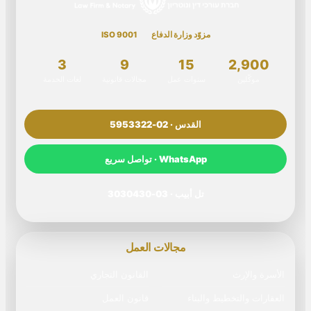
مزوّد وزارة الدفاع
ISO 9001
3
9
15
2,900
موكّلين
سنوات عمل
مجالات قانونية
لغات الخدمة
القدس · 02-5953322
WhatsApp · تواصل سريع
تل أبيب · 03-3030430
مجالات العمل
الأسرة والإرث
القانون التجاري
العقارات والتخطيط والبناء
قانون العمل