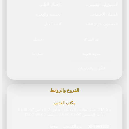
المسؤولية التقصيرية
الإهمال الطبي
الضمان الاجتماعي
الجنسية والهجرة
المقيمون خارج البلاد
كاتب العدل
عن الشركة
فريقك
مدوّنة قانونية
اتصل بنا
الأدوات والحاسبات
الفروع والروابط
مكتب القدس
يافا 216، مبنى بوابات المدينة، الطابق 2، القدس 9438307
الأحد-الخميس 08:00-18:00، الجمعة 08:00‏-‏13:00
02-5953322
بريد إلكتروني
ملاحة