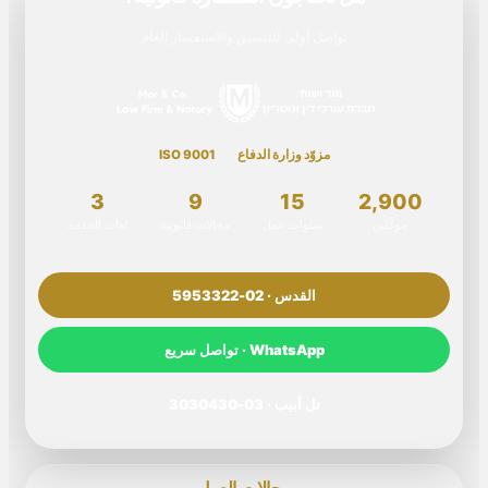
تواصل أولي للتنسيق والاستفسار العام
مزوّد وزارة الدفاع
ISO 9001
3
9
15
2,900
موكّلين
سنوات عمل
مجالات قانونية
لغات الخدمة
القدس · 02-5953322
WhatsApp · تواصل سريع
تل أبيب · 03-3030430