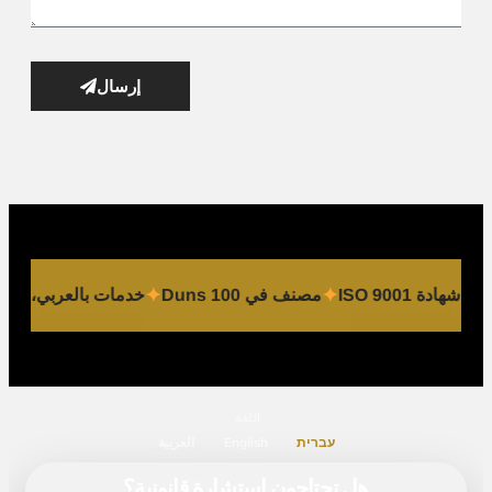
إرسال
لى شهادة ISO 9001
مصنف في Duns 100
خدمات بالعربي، ال
اللغة
עברית
English
العربية
هل تحتاجون استشارة قانونية؟