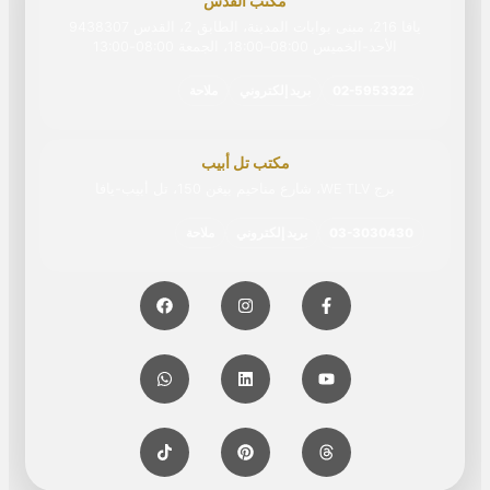
مكتب القدس
يافا 216، مبنى بوابات المدينة، الطابق 2، القدس 9438307
الأحد-الخميس 08:00–18:00، الجمعة 08:00‏-‏13:00
02-5953322
بريد إلكتروني
ملاحة
مكتب تل أبيب
برج WE TLV، شارع مناحيم بيغن 150، تل أبيب-يافا
03-3030430
بريد إلكتروني
ملاحة