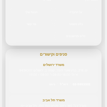
על החברה
הצוות שלך
בלוג משפטי
צור קשר
כלים ומחשבונים
סניפים וקישורים
משרד ירושלים
יפו 216, בניין שערי העיר, קומה 2, ירושלים 9438307
א'-ה' 08:00-18:00 ו׳ 08:00 - 13:00
02-5953322
דוא״ל
ניווט
משרד תל אביב
מגדל WE TLV, רחוב מנחם בגין 150, תל אביב-יפו