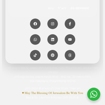
03-3030430
דוא״ל
ניווט
המידע באתר הוא מידע כללי בלבד ואינו מהווה ייעוץ משפטי. כל מקרה נבחן לפי
נסיבותיו.
רכזת נגישות: גב׳ אור כושר · פניות בנושא נגישות:
office@mor.law
מדיניות פרטיות
הצהרת נגישות
מפת אתר
מור ושות׳, חברת עורכי דין ונוטריון © 2011-2026
May The Blessing Of Jerusalem Be With You ♥
© 2011-2026 Mor & Co. Law Firm & Notary