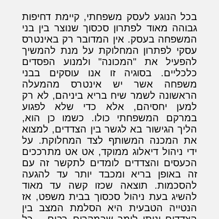
בכל הנוגע לעסק משפחתי, קיימת דחיפות
גבוהה מאוד לפתרון סכסוך שנוצר בין בני
המשפחה בעסק. אין המדובר רק באינטרס
עסקי לפתרון המחלוקת על מנת להמשיך
להפעיל את "המכונה" ולמנוע הפסדים
כלכליים. בסוגיה זו אנו עוסקים בבני
משפחה אשר יש אינטרס מהמעלה
הראשונה לשמר שיח בריא ביניהם, לא רק
למען יחסיהם, אלא כדי שלא לפגוע
במרקם המשפחתי כולו. כשמו כן הוא,
הליך הגישור בא לגשר בין הצדדים, למצוא
את המכנה המשותף לצד המחלוקת. על
ידי ניהול דיאלוג ממוקד, אט אט מתרככים
הכעסים והצדדים לומדים לתקשר זה עם
זה באופן בריא ומכבד יותר עד להגעה
להסכמות. תוצאה שכזו קשה עד מאוד
להשיג בעת ניהול סכסוך בבית משפט, אז
הנטייה הטבעית היא הסלמת המצב בין
הצדדים וניתן לומר שבמקרים רבים – כל