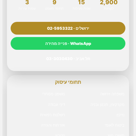
3
9
15
2,900
לקוחות
שנות פעילות
תחומי משפט
שפות שירות
ירושלים · 02-5953322
WhatsApp · פנייה מהירה
תל אביב · 03-3030430
תחומי עיסוק
משפחה וירושה
משפט מסחרי
מקרקעין, תכנון ובניה
דיני עבודה
נזיקין
רשלנות רפואית
ביטוח לאומי
אזרחות והגירה
תושבי חוץ
נוטריון