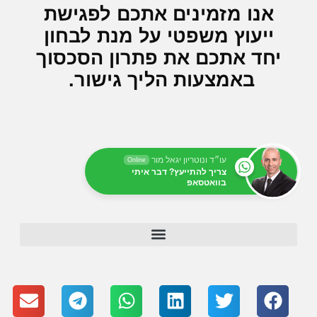
אנו מזמינים אתכם לפגישת
ייעוץ משפטי על מנת לבחון
יחד אתכם את פתרון הסכסוך
באמצעות הליך גישור.
עו״ד ונוטריון יגאל מור
Online
צריך להתייעץ? דבר איתי
בוואטסאפ
תיקון 21 לחוק הכשרות: אישור פעולות כלכליות באפוטרופוס הכללי