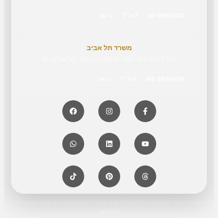
02-5953322
דוא״ל
ניווט
משרד תל אביב
מגדל WE TLV, רחוב מנחם בגין 150, תל אביב-יפו
03-3030430
דוא״ל
ניווט
המידע באתר הוא מידע כללי בלבד ואינו מהווה ייעוץ משפטי. כל מקרה נבחן לפי
נסיבותיו.