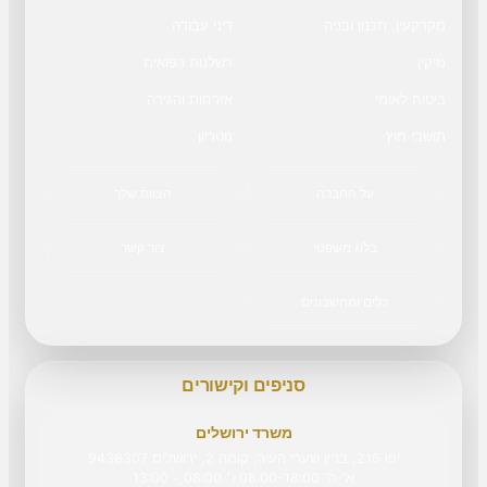
מקרקעין, תכנון ובניה
דיני עבודה
נזיקין
רשלנות רפואית
ביטוח לאומי
אזרחות והגירה
תושבי חוץ
נוטריון
על החברה
הצוות שלך
בלוג משפטי
צור קשר
כלים ומחשבונים
סניפים וקישורים
משרד ירושלים
יפו 216, בניין שערי העיר, קומה 2, ירושלים 9438307
א'-ה' 08:00-18:00 ו׳ 08:00 - 13:00