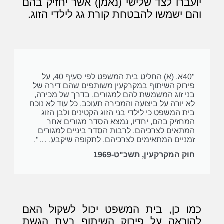
יועברו לצד שלישי (נאמן) אשר יחזיק בהם
והם ישמשו להבטחת קורת גג לילדי הזוג.
"40א. (א) החליט בית המשפט לפי סעיף 40, על
פירוק השיתוף במקרקעין משותפים שהם דירה של
בני זוג המשמשת להם למגורים, בדרך של מכירה,
לא יורה על ביצועה והמכירה תעוכב, כל עוד לא נוכח
בית המשפט כי לילדי בני הזוג הקטינים ולבן הזוג
המחזיק בהם, יחדיו, נמצא הסדר מגורים אחר
המתאים לצרכיהם, לרבות הסדר ביניים למגורים
זמניים המתאימים לצרכיהם, לתקופה שיקבע. …".
חוק המקרקעין, תשכ"ט-1969
כמו כן, בית המשפט יכול לשקול האם
להוראה על פירוק השיתוף בעת הגשת