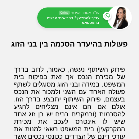
עו״ד אסתר אפרתי
Online
צריך להתייעץ? דבר איתי עכשיו
בוואטסאפ
פעולות בהיעדר הסכמה בין בני הזוג
פירוק השיתוף נעשה, כאמור, לרוב בדרך
של מכירת הנכס אך זאת בפיקוח בית
המשפט. במידה ובני הזוג מסוגלים לשתף
פעולה האחד עם השני ולמכור את הנכס
בעצמם, פירוק השיתוף יתבצע בדרך הזו.
אולם אם הם אינם מצליחים להגיע
להסכמות (ובמקרים רבים יש בן זוג אחד
שיש לו אינטרס לעכב את מכירת
המקרקעין) בית המשפט רשאי למנות את
עורכי דינם של הצדדים ככונסי נכסים אשר