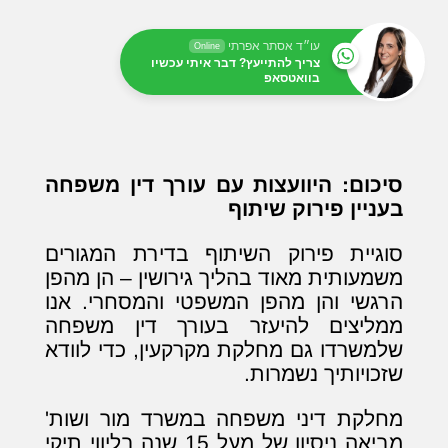
עו״ד אסתר אפרתי
Online
צריך להתייעץ? דבר איתי עכשיו
בוואטסאפ
סיכום: היוועצות עם עורך דין משפחה
בעניין פירוק שיתוף
סוגיית פירוק השיתוף בדירת המגורים
משמעותית מאוד בהליך גירושין – הן מהפן
הרגשי והן מהפן המשפטי והמסחרי. אנו
ממליצים להיעזר בעורך דין משפחה
שלמשרדו גם מחלקת מקרקעין, כדי לוודא
שזכויותיך נשמרות.
מחלקת דיני משפחה במשרד מור ושות'
מביאה ניסיון של מעל 15 שנה בליווי תיקי