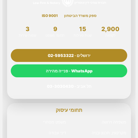
ספק משרד הביטחון
ISO 9001
3
9
15
2,900
לקוחות
שנות פעילות
תחומי משפט
שפות שירות
ירושלים · 02-5953322
WhatsApp · פנייה מהירה
תל אביב · 03-3030430
תחומי עיסוק
משפחה וירושה
משפט מסחרי
מקרקעין, תכנון ובניה
דיני עבודה