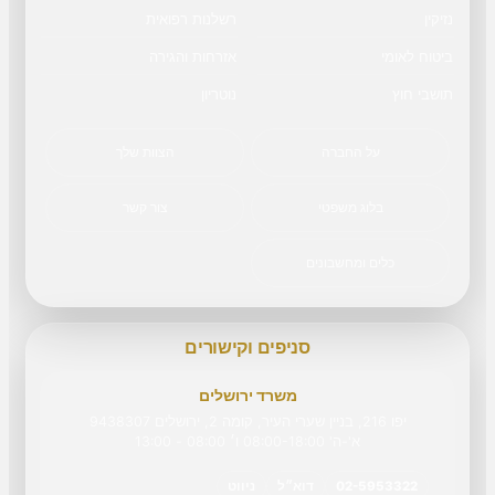
נזיקין
רשלנות רפואית
ביטוח לאומי
אזרחות והגירה
תושבי חוץ
נוטריון
על החברה
הצוות שלך
בלוג משפטי
צור קשר
כלים ומחשבונים
סניפים וקישורים
משרד ירושלים
יפו 216, בניין שערי העיר, קומה 2, ירושלים 9438307
א'-ה' 08:00-18:00 ו׳ 08:00 - 13:00
02-5953322
דוא״ל
ניווט