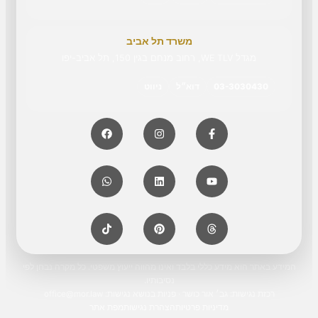
משרד תל אביב
מגדל WE TLV, רחוב מנחם בגין 150, תל אביב-יפו
03-3030430
דוא״ל
ניווט
המידע באתר הוא מידע כללי בלבד ואינו מהווה ייעוץ משפטי. כל מקרה נבחן לפי
נסיבותיו.
רכזת נגישות: גב׳ אור כושר · פניות בנושא נגישות:
office@mor.law
מדיניות פרטיות
הצהרת נגישות
מפת אתר