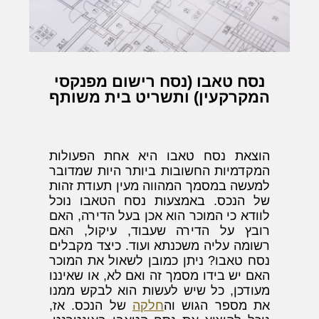
נסח טאבו (נסח רישום מפנקסי
המקרקעין) ותשריט בית משותף
הוצאת נסח טאבו היא אחת הפעולות
המקדמיות החשובות ביותר היות שמדובר
למעשה במסמך המהווה מעין תעודת זהות
של הנכס. באמצעות נסח הטאבו נוכל
לוודא כי המוכר הוא אכן בעל הדירה, האם
רובץ על הדירה שעבוד, עיקול, האם
רשומה עליה משכנתא ועוד. כיצד מקבלים
נסח טאבו? ניתן כמובן לשאול את המוכר
האם יש בידו מסמך זה ואם לא, או שאיננו
מעודכן, כל שיש לעשות הוא לבקש ממנו
את מספר הגוש וה
חלקה
של הנכס. אז,