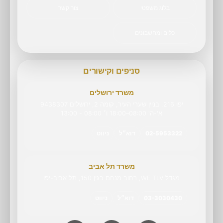
בלוג משפטי
צור קשר
כלים ומחשבונים
סניפים וקישורים
משרד ירושלים
יפו 216, בניין שערי העיר, קומה 2, ירושלים 9438307
א'-ה' 08:00–18:00 ו׳ 08:00 - 13:00
02-5953322
דוא״ל
ניווט
משרד תל אביב
מגדל WE TLV, רחוב מנחם בגין 150, תל אביב-יפו
03-3030430
דוא״ל
ניווט