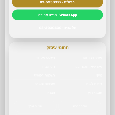
ירושלים · 02-5953322
WhatsApp · פנייה מהירה
תל אביב · 03-3030430
תחומי עיסוק
משפחה וירושה
משפט מסחרי
מקרקעין, תכנון ובניה
דיני עבודה
נזיקין
רשלנות רפואית
ביטוח לאומי
אזרחות והגירה
תושבי חוץ
נוטריון
על החברה
הצוות שלך