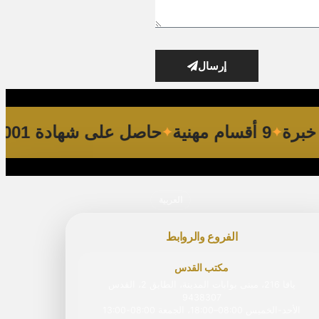
إرسال
9 أقسام مهنية
حاصل على شهادة ISO 9001
العربية
الفروع والروابط
مكتب القدس
يافا 216، مبنى بوابات المدينة، الطابق 2، القدس
9438307
الأحد-الخميس 08:00–18:00، الجمعة 08:00‏-‏13:00