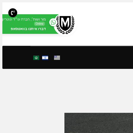
מור ושות׳, חברת עו״ד ונוטריון
Online
דברו איתנו בוואטסאפ