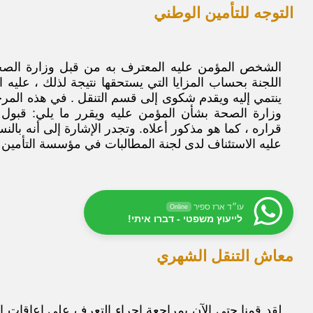
التوجه للتأمين الوطني
الشخص المؤمن عليه المعترف به من قبل وزارة الصحة
اللجنة بحساب المزايا التي يستحقها نتيجة لذلك ، عليه 
ينتمي إليه ويقدم شكوى إلى قسم التنقل . في هذه المرحل
وزارة الصحة بشأن المؤمن عليه ويقرر ما يلي: قبول قرا
قراره ، كما هو مذكور أعلاه. وتجدر الإشارة إلى أنه بالن
عليه الاستئناف لدى لجنة المطالبات في مؤسسة التأمين 
עו״ד ארז ספיר
Online
לייעוץ משפטי - דברו איתי!
معاش التنقل الشهري
لقد قمنا حتى الآن بمراجعة إجراء التعرف على إعاقات