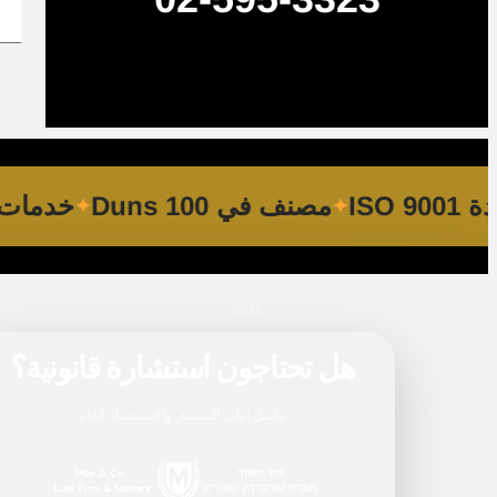
 ISO 9001
مصنف في Duns 100
خدم
اللغة
هل تحتاجون استشارة قانونية؟
تواصل أولي للتنسيق والاستفسار العام