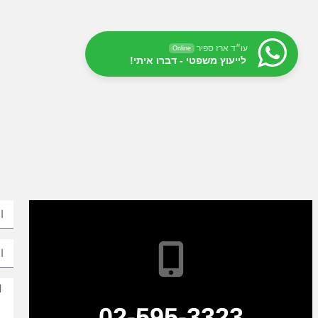
עו״ד ארז ספיר
Online
לייעוץ משפטי - דברו איתי!
02-595-3323