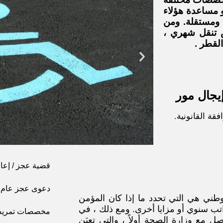
 مساعدة هؤلاء
ومستقلة. ومن
ش تنقل شهري ،
لقطر .
يجال مور
فقة القانونية.
قضية عجز / إعا
دعوى عجز عام
وطني هي التي تحدد ما إذا كان المؤمن
تب سنوي أو مزايا أخرى. ومع ذلك ، في
مخصصات تمريض 
اصل مع وزارة الصحة أولاً ، والتي تعيَن