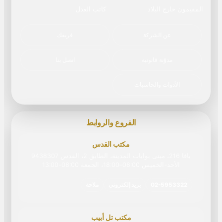
المقيمون خارج البلاد
كاتب العدل
عن الشركة
فريقك
مدوّنة قانونية
اتصل بنا
الأدوات والحاسبات
الفروع والروابط
مكتب القدس
يافا 216، مبنى بوابات المدينة، الطابق 2، القدس 9438307
الأحد-الخميس 08:00–18:00، الجمعة 08:00‏-‏13:00
02-5953322
بريد إلكتروني
ملاحة
مكتب تل أبيب