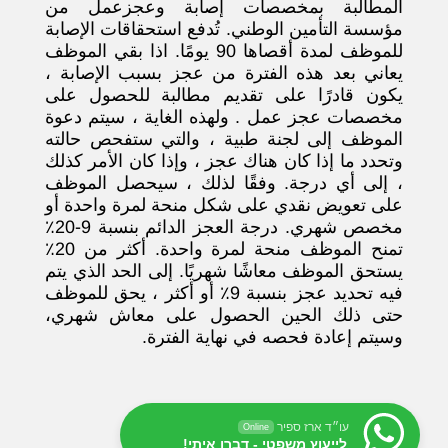
المطالبة بمخصصات إصابة وعجزعمل من
مؤسسة التأمين الوطني. تُدفع استحقاقات الإصابة
للموظف لمدة أقصاها 90 يومًا. اذا بقي الموظف
يعاني بعد هذه الفترة من عجز بسبب الإصابة ،
يكون قادرًا على تقديم مطالبة للحصول على
مخصصات عجز عمل . ولهذه الغاية ، سيتم دعوة
الموظف إلى لجنة طبية ، والتي ستفحص حالته
وتحدد ما إذا كان هناك عجز ، وإذا كان الأمر كذلك
، إلى أي درجة. وفقًا لذلك ، سيحصل الموظف
على تعويض نقدي على شكل منحة لمرة واحدة أو
مخصص شهري. درجة العجز الدائم بنسبة 9-20٪
تمنح الموظف منحة لمرة واحدة. أكثر من 20٪
يستحق الموظف معاشًا شهريًا. إلى الحد الذي يتم
فيه تحديد عجز بنسبة 9٪ أو أكثر ، يحق للموظف
حتى ذلك الحين الحصول على معاش شهري،
وسيتم إعادة فحصه في نهاية الفترة.
עו״ד ארז ספיר
Online
לייעוץ משפטי - דברו איתי!