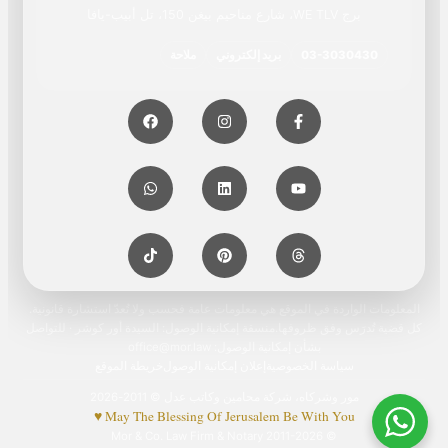
برج WE TLV، شارع مناحيم بيغن 150، تل أبيب-يافا
03-3030430
بريد إلكتروني
ملاحة
المعلومات الواردة في الموقع هي معلومات عامة فحسب ولا تُعدّ استشارة قانونية.
كل قضية تُدرَس وفق ظروفها.منسقة إمكانية الوصول: السيدة أور كوشر · للتواصل
بشأن إمكانية الوصول: office@mor.law
سياسة الخصوصية
إعلان إمكانية الوصول
خريطة الموقع
مور وشركاه، شركة محامين وكاتب عدل © 2011-2026
May The Blessing Of Jerusalem Be With You ♥
© 2011-2026 Mor & Co. Law Firm & Notary