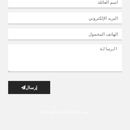
إرسال
office@MorLawOffice.com