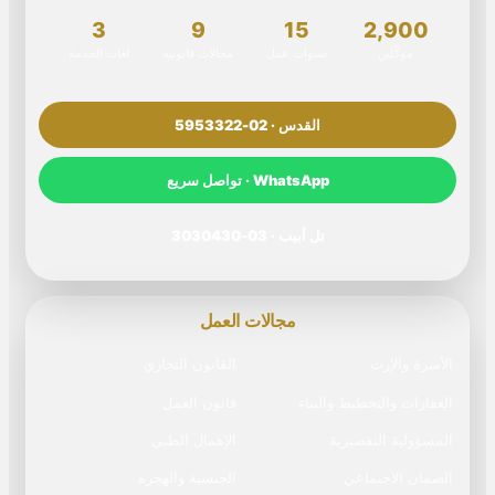
3
9
15
2,900
موكّلين
سنوات عمل
مجالات قانونية
لغات الخدمة
القدس · 02-5953322
WhatsApp · تواصل سريع
تل أبيب · 03-3030430
مجالات العمل
الأسرة والإرث
القانون التجاري
العقارات والتخطيط والبناء
قانون العمل
المسؤولية التقصيرية
الإهمال الطبي
الضمان الاجتماعي
الجنسية والهجرة