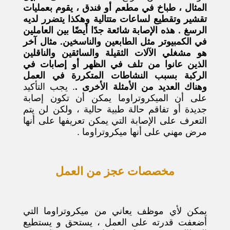
المثال ، طباخ في مطعم أو فندق ، يقوم بعمليات
تقشير وتقطيع لساعات متتالية وهكذا يتضرر لديه
الرسغ . هذه الإصابة شائعة جدًا أيضًا بين العاملين
في الكمبيوتر مثل الطابعين والناسخين. مثال آخر
هو مشغلي الآلات الثقيلة والسائقين والناقلين
الذين عانوا من تلف في الظهر أو إصابات في
الركبة بسبب النشاطات المتكررة في العمل
وهناك العديد من الأمثلة الأخرى .
. يجب التأكيد
على أن الميكروتراوما يمكن أن تكون إصابة
جديدة أو تفاقم حالة طبية حالية ، ولكن لن يتم
التعرف على الإصابة التي يمكن تعريفها على أنها
مرض مهني على أنها ميكروتراوما .
مخصصات عجز من العمل
يمكن لأي موظف يعاني من ميكروتراوما التي
أضعفت قدرته على العمل ، يستحق و يستطيع