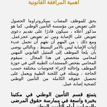
أهمية المرافقة القانونية
يحق للموظف المصاب بميكروتراوما الحصول
على تعويض من مؤسسة التأمين الوطني. كما هو
مذكور أعلاه ، سيكون قادرًا على تقديم دعوى
تعويض على الإصابة ومن ثم تعويض عجزعمل.
ومع ذلك ، من المهم أن نفهم أن تحمل عبء
إثبات الإصابة ليس بالأمر البسيط ، وبالتالي يوصى
بأن يلجأ الموظف إلى التمثيل القانوني المهني
لمحامي متخصص في هذا المجال . سيقوم
المحامي بفحص المستندات الطبية التي في حوزة
الموظف وإحالته لإجراء فحوصات مختلفة حسب
الحاجة ، ويمثله في اللجنة الطبية ويعمل على
تحصيل حقوقه الكاملة من التأمين الوطني
كضحية إصابة عمل.
يتمتع قسم التأمين الوطني في مكتبنا
بخبرة واسعة في ممارسة حقوق المرضى
والمصابين أمام التأمين الوطني .