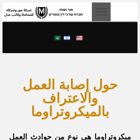
content
حول إصابة العمل
والاعتراف
بالميكروتراوما
ميكروتراوما هي نوع من حوادث العمل