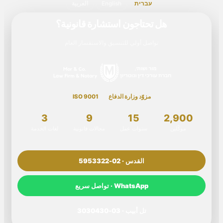
עברית
English
العربية
هل تحتاجون استشارة قانونية؟
تواصل أولي للتنسيق والاستفسار العام
مزوّد وزارة الدفاع
ISO 9001
3
9
15
2,900
موكّلين
سنوات عمل
مجالات قانونية
لغات الخدمة
القدس · 02-5953322
WhatsApp · تواصل سريع
تل أبيب · 03-3030430