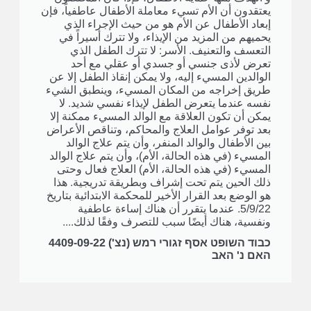
يعتقدون أن الأم تسيء معاملة الأطفال عاطفياً، فإن
إبعاد الأطفال عن الأم هو من حيث الإجراء الذي
يحميهم من المزيد من الإيذاء، ولا تترك أسيراً في
التعسف والتعنيف. الأسر: لا تترك الطفل الذي
تعرض لأذى جنسي أو جسدي أو عقلي مع أحد
الوالدين المسيء إليه، ولا يمكن إنقاذ الطفل إلا عن
طريق إخراجه من المكان المسيء، وينطبق الشيء
نفسه عندما يتعرض الطفل لإيذاء نفسي شديد. لا
يمكن أن تكون العلاقة مع الوالد المسيء ممكنة إلا
بعد توفر عوامل العلاج والمحاكم، وتناقص الأعراض
بين الأطفال والوالد المنفر، وأن يتم علاج الوالد
المسيء (في هذه الحالة، الأم)، وأن يتم علاج الوالد
المسيء (في هذه الحالة، الأم) العلاج فعال وحتى
ذلك الحين يتم تحت إشراف وبطريقة تدريجية. هذا
هو الوضع بعد القرار الأخير للمحكمة الابتدائية بتاريخ
5/9/22. عندما يتقرر أن هناك إساءة عاطفية
ونفسية، هناك أيضًا سبب للتصرف وفقًا لذلك....
כבוד השופט אסף זגורי רמש (נצ') 4409-09-22‏ ‏
האם נ' האב