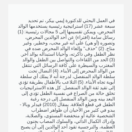
في العمل البحثي للدكتورة إيمي بيكر، تم تحديد
سبعة عشر (17) استراتيجية رئيسية يستخدمها الوالد
المحرض، ويمكن تقسيمها إلى 5 مجالات رئيسية: (1)
رسائل سامة (افتراء) عن أحد الوالدين المحرض،
وتصوره (أو هي) على أنه غير محب، وخطير، وغير
متاح. (2) "حذف" وإلغاء الوالد المحرض ضده في
نظر الطفل وفي ذاكرته، وأحيانا استبداله بوالد آخر.
(3) الحد من اللقاءات والتواصل بين الطفل والوالد
المغترب والسيطرة على كافة الرسائل التي تنتقل
من الوالد المحرض إلى الأبناء. (4) النضال تحت
سلطة الوالد المنفصل، لدرجة أنه لا يملك أي سلطة
أبوية تجاه الأبناء. (5) التلاعب بالأطفال بطريقة تؤدي
إلى تقيد ثقة الوالد المنفصل. كل هذه الاستراتيجيات
تخلق حالة من الصراع في نفسية الطفل تؤدي إلى
البعد بينه وبين الوالد المنفصل إلى درجة رغبة
الطفل في قطع العلاقة. بمقال (2010) فيدلر وبالا -
يبدو في كثير من الأحيان أن ظواهر اضطراب
الشخصية عالية أو منخفضة المستوى، والصلابة،
وإدراك الكمال الذاتي، والسلوك المصاب بجنون
العظمة، والنرجسية تقود أحد الوالدين إلى أن يصبح