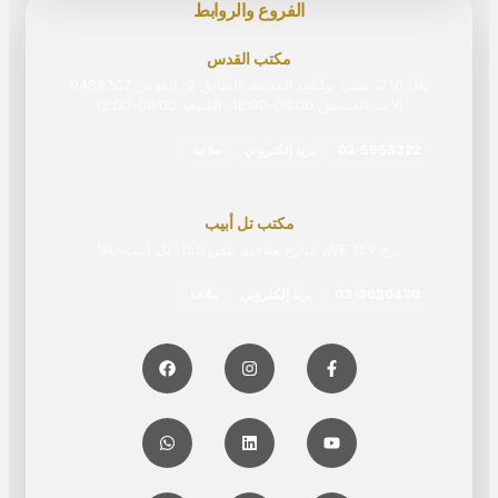
الفروع والروابط
مكتب القدس
يافا 216، مبنى بوابات المدينة، الطابق 2، القدس 9438307
الأحد-الخميس 08:00-18:00، الجمعة 08:00‏-‏13:00
02-5953322
بريد إلكتروني
ملاحة
مكتب تل أبيب
برج WE TLV، شارع مناحيم بيغن 150، تل أبيب-يافا
03-3030430
بريد إلكتروني
ملاحة