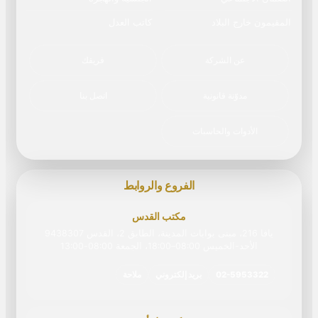
المقيمون خارج البلاد
كاتب العدل
عن الشركة
فريقك
مدوّنة قانونية
اتصل بنا
الأدوات والحاسبات
الفروع والروابط
مكتب القدس
يافا 216، مبنى بوابات المدينة، الطابق 2، القدس 9438307
الأحد-الخميس 08:00–18:00، الجمعة 08:00‏-‏13:00
02-5953322
بريد إلكتروني
ملاحة