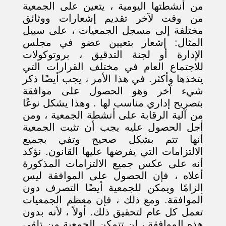
من أنشطتها اليومية ، يتعين على الجمعية
من وقت لآخر تقديم إشعارات ووثائق
مختلفة إلى مسجل الجمعيات ، على سبيل
المثال: إشعار بتعيين عضو في مجلس
الإدارة أو لجنة التدقيق ، بروتوكولات
للاجتماع العام في مختلف القرارات التي
يتخذها وأكثر. في هذا الأمر ، يجب أيضًا ذكر
شيء آخر وهو الحصول على موافقة
بتصريح إداري مناسب لها . وهذا يشكل نوعًا
من آلية الرقابة على أنشطة الجمعية ، ومن
أجل الحصول عليه يجب أن تثبت الجمعية
أنها تتم بشكل صحيح وتفي بجميع
الالتزامات التي يفرضها عليها القانون. نؤكد
أنه على عكس جميع الالتزامات المذكورة
أعلاه ، فإن الحصول على الموافقة ليس
إلزامًا ويمكن للجمعية أيضًا التصرف دون
الموافقة. ومع ذلك ، فإن معظم الجمعيات
تعمل كل عام لتحقيق ذلك. أولاً ، لأنه بدون
هذه الموافقة ، لن تتمكن الجمعية من تلقي