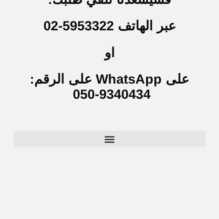
عبر الهاتف 5953322-02
او
على WhatsApp على الرقم:
9340434-050
NDA – اتفاقية عدم إفشاء