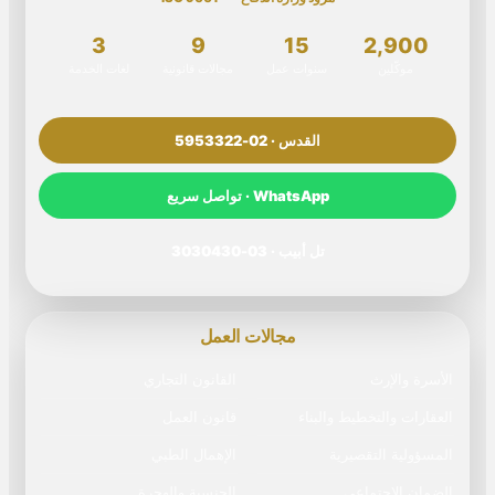
3
9
15
2,900
موكّلين
سنوات عمل
مجالات قانونية
لغات الخدمة
القدس · 02-5953322
WhatsApp · تواصل سريع
تل أبيب · 03-3030430
مجالات العمل
الأسرة والإرث
القانون التجاري
العقارات والتخطيط والبناء
قانون العمل
المسؤولية التقصيرية
الإهمال الطبي
الضمان الاجتماعي
الجنسية والهجرة