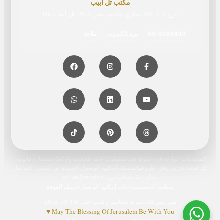
مكتب تل أبيب
برج WE TLV، شارع مناحيم بيغن 150، تل أبيب-يافا
03-3030430
بريد إلكتروني
ملاحة
المعلومات الواردة في الموقع هي معلومات عامة فحسب ولا تُعدّ استشارة قانونية.
كل قضية تُدرَس وفق ظروفها.منسقة إمكانية الوصول: السيدة أور كوشر · للتواصل
بشأن إمكانية الوصول: office@mor.law
سياسة الخصوصية
إعلان إمكانية الوصول
خريطة الموقع
مور وشركاه، شركة محامين وكاتب عدل © 2011-2026
May The Blessing Of Jerusalem Be With You ♥