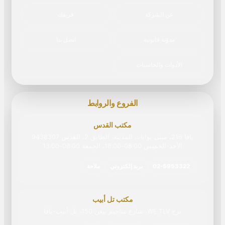
عن الشركة
فريقك
مدوّنة قانونية
اتصل بنا
الأدوات والحاسبات
الفروع والروابط
مكتب القدس
يافا 216، مبنى بوابات المدينة، الطابق 2، القدس 9438307
الأحد-الخميس 08:00–18:00، الجمعة 08:00‏-‏13:00
02-5953322
بريد إلكتروني
ملاحة
مكتب تل أبيب
برج WE TLV، شارع مناحيم بيغن 150، تل أبيب-يافا