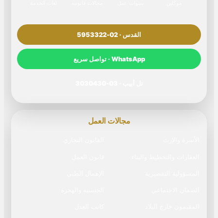
موكّلين
سنوات عمل
مجالات قانونية
لغات الخدمة
القدس · 02-5953322
WhatsApp · تواصل سريع
تل أبيب · 03-3030430
مجالات العمل
الأسرة والإرث
القانون التجاري
العقارات والتخطيط والبناء
قانون العمل
المسؤولية التقصيرية
الإهمال الطبي
الضمان الاجتماعي
الجنسية والهجرة
المقيمون خارج البلاد
كاتب العدل