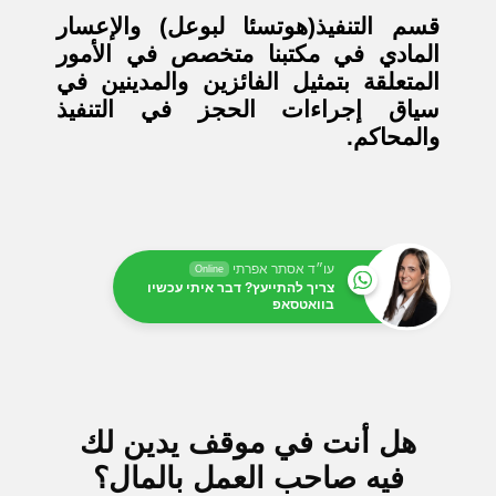
قسم التنفيذ(هوتسئا لبوعل) والإعسار
المادي في مكتبنا متخصص في الأمور
المتعلقة بتمثيل الفائزين والمدينين في
سياق إجراءات الحجز في التنفيذ
والمحاكم.
עו״ד אסתר אפרתי
Online
צריך להתייעץ? דבר איתי עכשיו
בוואטסאפ
هل أنت في موقف يدين لك
فيه صاحب العمل بالمال؟