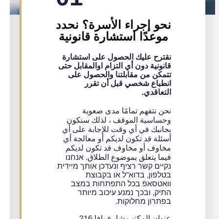
نحو إجراء الأسرة؟ نحدد
موعدًا استشارة قانونية
نقترح عليك الحصول على استشارة
قانونية دون أي التزام اوالمقابل حتى
تتمكن من مقابلتنا والحصول على
انطباع شخصي قبل أن تقرر
التعاقدي.
نحن نتفهم تمامًا مدى صعوبة
وحساسية الموقف ، لذلك سنكون
بجانبك في أي وقت للإجابة على أي
أسئلة قد تكون لديكم أو معالجة أي
مخاوف أو مخاوف قد تكون لديكم
فيما يتعلق بموضوع الطلاق. אנחנו
נקיים קשר רציף ונעדכן אותך מיידית
בטלפון, בדוא”ל או בקבוצת
וואטסאפ בכל התפתחות במצב
התיק, ובכך נמנע עיכוב מיותר
בפתרון מחלוקות.
عنوان المكتب شارع يافا 216 ،