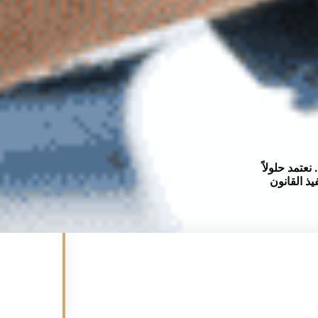
نعتمد حلولاً
يذ القانون