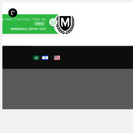
מור ושות׳, חברת עו״ד ונוטריון
Online
דברו איתנו בוואטסאפ