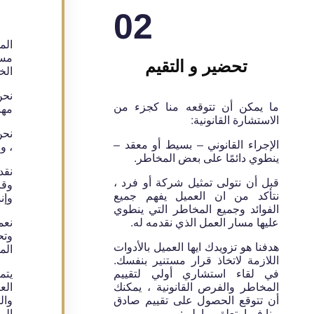
02
الم
مست
تحضير و التقيم
الخ
نحن
ما يمكن أن تتوقعه منا كجزء من
مهن
الاستشارة القانونية:
نحن
الإجراء القانوني – بسيط أو معقد –
، و
ينطوي دائمًا على بعض المخاطر.
نقد
قبل أن نتولى تمثيل شركة أو فرد ،
وقا
نتأكد من ان العميل يفهم جميع
وإن
الفوائد وجميع المخاطر التي ينطوي
عليها مسار العمل الذي نقدمه له.
نعم
وتح
هدفنا هو تزويدك ايها العميل بالأدوات
الم
اللازمة لاتخاذ قرار مستنير بنفسك.
في لقاء استشاري أولي لتقييم
يتم
المخاطر والفرص القانونية ، يمكنك
الع
أن تتوقع الحصول على تقييم صادق
وال
منا فيما يتعلق بما يلي:
الم