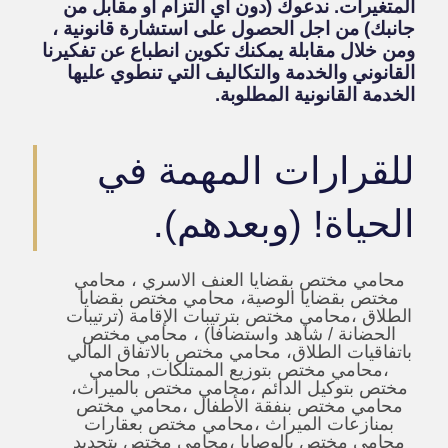
المتغيرات.
ندعوك (دون أي التزام او مقابل من
جانبك) من اجل الحصول على استشارة قانونية ،
ومن خلال مقابلة يمكنك تكوين انطباع عن تفكيرنا
القانوني والخدمة والتكاليف التي تنطوي عليها
الخدمة القانونية المطلوبة.
للقرارات المهمة في
الحياة! (وبعدهم).
محامي مختص بقضايا العنف الاسري ، محامي
مختص بقضايا الوصية، محامي مختص بقضايا
الطلاق ،محامي مختص بترتيبات الإقامة (ترتيبات
الحضانة / شاهد واستضافا) ، محامي مختص
باتفاقيات الطلاق، محامي مختص بالاتفاق المالي
،محامي مختص بتوزيع الممتلكات, محامي
مختص بتوكيل الدائم ،محامي مختص بالميراث،
محامي مختص بنفقة الأطفال ،محامي مختص
بمنازعات الميراث ،محامي مختص بعقارات
محامي مختص بالوصايا ،محامي مختص بتحديد