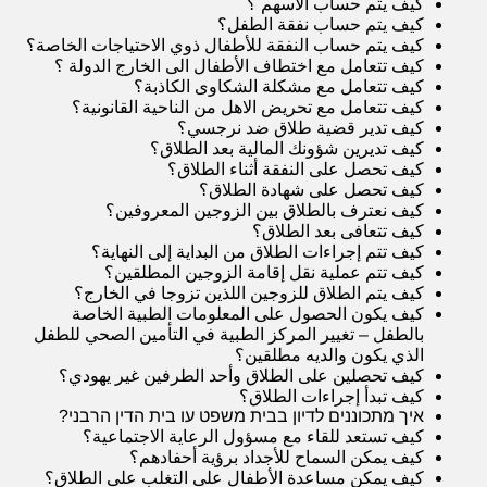
كيف يتم حساب الاسهم
؟
كيف يتم حساب نفقة الطفل
؟
كيف يتم حساب النفقة للأطفال ذوي الاحتياجات الخاصة
؟
كيف تتعامل مع اختطاف الأطفال الى الخارج الدولة
؟
كيف تتعامل مع مشكلة الشكاوى الكاذبة
؟
كيف تتعامل مع تحريض الاهل من الناحية القانونية
؟
كيف تدير قضية طلاق ضد نرجسي
؟
كيف تديرين شؤونك المالية بعد الطلاق
؟
كيف تحصل على النفقة أثناء الطلاق
؟
كيف تحصل على شهادة الطلاق
؟
كيف نعترف بالطلاق بين الزوجين المعروفين
؟
كيف تتعافى بعد الطلاق
؟
كيف تتم إجراءات الطلاق من البداية إلى النهاية
؟
كيف تتم عملية نقل إقامة الزوجين المطلقين
؟
كيف يتم الطلاق للزوجين اللذين تزوجا في الخارج
؟
كيف يكون الحصول على المعلومات الطبية الخاصة
بالطفل – تغيير المركز الطبية في التأمين الصحي للطفل
الذي يكون والديه مطلقين
؟
كيف تحصلين على الطلاق وأحد الطرفين غير يهودي
؟
كيف تبدأ إجراءات الطلاق
؟
איך מתכוננים לדיון בבית משפט עו בית הדין הרבני‎
?
كيف تستعد للقاء مع مسؤول الرعاية الاجتماعية
؟
كيف يمكن السماح للأجداد برؤية أحفادهم
؟
كيف يمكن مساعدة الأطفال على التغلب على الطلاق
؟