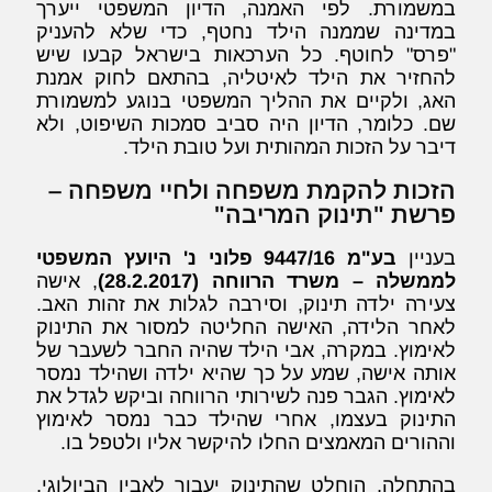
במשמורת. לפי האמנה, הדיון המשפטי ייערך
במדינה שממנה הילד נחטף, כדי שלא להעניק
"פרס" לחוטף. כל הערכאות בישראל קבעו שיש
להחזיר את הילד לאיטליה, בהתאם לחוק אמנת
האג, ולקיים את ההליך המשפטי בנוגע למשמורת
שם. כלומר, הדיון היה סביב סמכות השיפוט, ולא
דיבר על הזכות המהותית ועל טובת הילד.
הזכות להקמת משפחה ולחיי משפחה –
פרשת "תינוק המריבה"
בעניין
בע"מ 9447/16 פלוני נ' היועץ המשפטי
לממשלה – משרד הרווחה (28.2.2017)
, אישה
צעירה ילדה תינוק, וסירבה לגלות את זהות האב.
לאחר הלידה, האישה החליטה למסור את התינוק
לאימוץ. במקרה, אבי הילד שהיה החבר לשעבר של
אותה אישה, שמע על כך שהיא ילדה ושהילד נמסר
לאימוץ. הגבר פנה לשירותי הרווחה וביקש לגדל את
התינוק בעצמו, אחרי שהילד כבר נמסר לאימוץ
וההורים המאמצים החלו להיקשר אליו ולטפל בו.
בהתחלה, הוחלט שהתינוק יעבור לאביו הביולוגי,