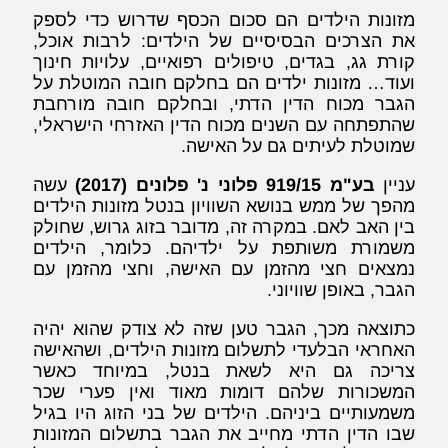
מזונות הילדים הם סכום הכסף שדרוש כדי לספק
את הצרכים הבסיסיים של הילדים: לרבות אוכל,
קורת גג, בגדים, טיפולים רפואיים, עלויות חינוך
ועוד… מזונות ילדים הם בחלקם חובה המוטלת על
הגבר מכוח הדין הדתי, ובחלקם חובה מורחבת
שהתפתחה עם השנים מכוח הדין האזרחי הישראלי,
שמוטלת לעיתים גם על האישה.
עניין
בע"מ 919/15 פלוני נ' פלונים (2017)
עשה
מהפך של ממש בנושא השוויון בנטל מזונות הילדים
בין האב לאם. במקרה זה, מדובר בזוג גרוש, שחולק
משמורת משותפת על ילדיהם. כלומר, הילדים
נמצאים חצי מהזמן עם האישה, וחצי מהזמן עם
הגבר, באופן שוויוני.
כתוצאה מכך, הגבר טען שזה לא צודק שהוא יהיה
האחראי הבלעדי לתשלום מזונות הילדים, ושהאישה
צריכה גם היא לשאת בנטל, במיוחד כאשר
המשכורות שלהם דומות מאוד ואין פערי שכר
משמעותיים ביניהם. הילדים של בני הזוג היו בגיל
שבו הדין הדתי מחייב את הגבר בתשלום המזונות