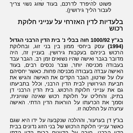
פשוט להיפרד לדרכם, בעוד שזוג נשוי צריך
לעבור הליך גירושין).
בלעדיות לדין האזרחי על ענייני חלוקת
רכוש
בג"ץ 1000/92 חוה בבלי נ' בית הדין הרבני הגדול
(1994)
עסק ביחסי ממון בין בני זוג, ובחלוקת
הרכוש ביניהם בעקבות גירושין. בעניין זה, היה
מדובר בגבר ואישה שהיו נשואים זמן רב. הגבר עבד
בעבודה מכניסה יותר, וצבר נכסים רבים, בעוד
האישה עבדה בעבודה מכניסה פחות. כאשר יחסיהם
עלו על שרטון, הגבר הקדים את האישה והגיש את
תביעת הגירושין לבית הדין הרבני, וכלל בתביעתו
גם את ענייני חלוקת הרכוש. בית הדין הרבני דן
בתיק, והחליט על חלוקת רכוש שאינה שוויונית,
וסמך את הכרעתו על הוראות הדין הדתי. האישה
ערערה על החלטה זו.
בג"ץ דן בערעור, וההלכה שנקבעה על ידו היא שגם
כאשר ענייני חלוקת הרכוש של בני הזוג נדונים בבית
הדין הרבני, חובה על הדיינים בבית הדין הדתי