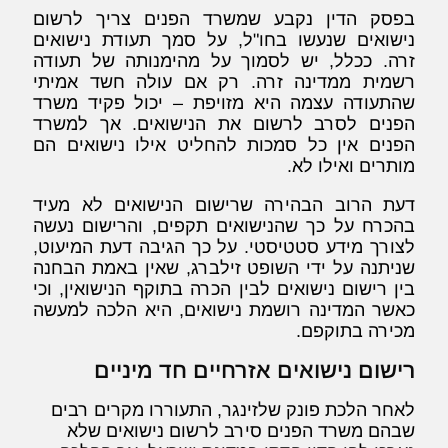
בפסק הדין נקבע שמשרד הפנים צריך לרשום
נישואים שנעשו בחו"ל, על סמך תעודת נישואים
זרה. ככלל, יש לסמוך על מהימנותה של תעודה
רשמית ממדינה זרה. רק אם עולה חשד אמיתי
שהתעודה עצמה היא מזויפת – יכול פקיד משרד
הפנים לסרב לרשום את הנישואים. אך למשרד
הפנים אין כל סמכות להחליט אילו נישואים הם
מותרים ואילו לא.
דעת הרוב הבהירה שרישום הנישואים לא מעיד
בהכרח על כך שהנישואים תקפים, והרישום נעשה
לצורך מידע סטטיסטי. על כך הגיבה דעת המיעוט,
שניתנה על ידי השופט זילברג, שאין באמת הבחנה
בין רישום נישואים לבין הכרה בתוקף הנישואין, וכי
כאשר המדינה רושמת נישואים, היא הלכה למעשה
מכירה בתוקפם.
רישום נישואים אזרחיים חד מיניים
לאחר הלכת פונק שלזינגר, התעוררו מקרים רבים
שבהם משרד הפנים סירב לרשום נישואים שלא