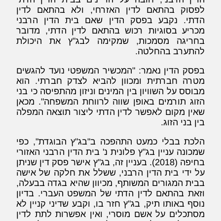
לפסוק בהתאם לדין האזרחי, ולא בהתאם לדין
הדתי. נקבע בפסק הדין שאם בית הדין הרבני
מכריע בסוגיות רכוש בהתאם לדין הדתי, מדובר
בחריגה מסמכות, שמקימה לבג"ץ את היכולת
להתערב בהחלטה.
בפסק הדין נאמר: "המכשיר המשפטי נועד להגשים
מטרה חברתית ומכוון להביא לצדק חברתי. הוא
מבוסס על השוויון בין המינים וניזון מהתפיסה כי בני
הזוג תורמים באופן שווה לרווחת המשפחה". מכאן
שאין מקום לאפשר לדין הדתי ליצור תוצאה המפלה
בין בני הזוג.
הלכת בבלי כמעט התהפכה ב"בג"ץ הבוגדת", כפי
שמכונה עניין בג"ץ פלונית נ' בית הדין הרבני האזורי
בחיפה (2018). בעניין זה, בג"ץ אישר פסק דין שניתן
על ידי בית הדין הרבני, ששלל את חלקה של אישה
בבית המגורים המשותף, מכיוון שהיא בגדה בבעלה,
וזאת בהתאם לדין הדתי של המשפט העברי. בדיון
נוסף באותו תיק, בג"ץ חזר בו, וקבע שדיני קניין לא
מסתכלים על אשם מוסרי, ואין אפשרות לתת לדין