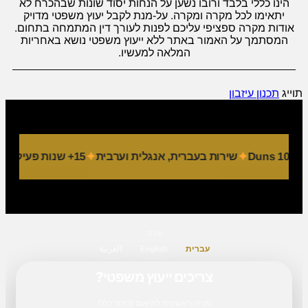
הינו כללי בלבד ורובו נשען על הנחות יסוד שונות שבהכרח לא
יתאימו לכל מקרה ומקרה. על-מנת לקבל יעוץ משפטי מדויק
אודות מקרה ספציפי עליכם לפנות לעורך דין המתמחה בתחום.
המסתמך על האמור באתר ללא ייעוץ משפטי נושא באחריות
המלאה למעשיו.
תוייג
תכנון עיזבון
שירות בעברית, אנגלית וערבית
15+ שנות פעילות
9 מחלקות מקצועיות
שפה
עברית
English
العربية
צריכים ייעוץ משפטי?
פנייה ראשונית לתיאום ובירור כללי