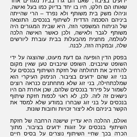
ידועים בציבור, שאם הם גרו בבית מגורים אחד
שאותו הם חלקו, חיו בו יחד בדיוק כמו בעל ואישה,
וניהלו משק בית משותף ולא נפרד – הרי שהייתה
ביניהם הסכמה הדדית לשיתוף בנכסים. התוצאה
של הניתוח המשפטי הזה, היא שבית המגורים היה
משותף לגבר ולאישה, ולכן כאשר האישה הלכה
לעולמה, מחצית מהבעלות בבית עוברת ליורשים
שלה, ובמקרה הזה, לבנה.
בפסק הדין הופיעה גם דעת מיעוט, שהוצגה על ידי
השופט שינבוים. השופט שינבוים טען שאין מקום
להרחיב את תחולתה של חזקת השיתוף בנכסים על
בני זוג שהם ידועים בציבור. הנימוק העיקרי הוא
שמלכתחילה, בני זוג שלא מתחתנים כנראה רוצים
לשמור על פירוד בנכסים שלהם, שכן אחרת הם היו
נישאים זה לזה. לכן, לא ראוי לכפות חזקת שיתוף
בנכסים על בני זוג שבחרו במודע שלא למסד את
הקשר ביניהם ולא ליצור זכויות וחובות שונות.
ואולם, ההלכה היא עדיין שישנה הרחבה של חזקת
השיתוף בנכסים על זוגות ידועים בציבור, מתוך
הכרה בכך שחיי השיתוף נוצרים על בסיס חיים