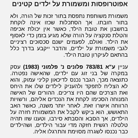
אפוטרופסות ומשמורת על ילדים קטינים
משמורת משותפת נתפסת בתור זכות של הורה, ולא
בתור חובתו. אך הסתכלות שכזו אינה לוקחת
בחשבון את טובת הילד, כאשר אין יכולת אכיפה
והטלת סנקציה על הורה שלא מגיע בזמן כדי לאסוף
את הילד. ואולם, לפעמים ישנם סכסוכים רציניים
לגבי משמורת על ילדים, והדבר ייקבע בדרך כלל
בהתאם לעיקרון טובת הילד.
עניין
ע"א 783/81 פלונים נ' פלמוני (1983)
עסק
במקרה של בני זוג עם ילדים, שהאישה נפטרה.
כתוצאה מכך, הגבר נכנס לדיכאון קליני עמוק, והוא
לא הצליח לתפקד ולהעניק לילדים שלו את היחס
ואת הצרכים שהם היו צריכים. ההורים של האישה
המנוחה הסכימו לקחת את הנכדים אליהם, ורשויות
הרווחה אישרו זאת. לאחר יותר משנה, כאשר האב
התאושש, הוא ביקש לקבל את המשמורת חזרה על
הילדים, אך הסבא והסבתא סירבו, וטענו שזו תהיה
טלטלה רגשית חזקה מדי עבור הילדים, ושהילדים
כבר נכנסו לשגרה מסוימת והתרגלו אליה.