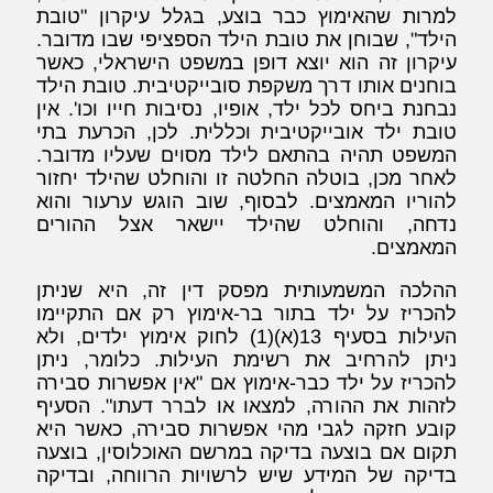
למרות שהאימוץ כבר בוצע, בגלל עיקרון "טובת
הילד", שבוחן את טובת הילד הספציפי שבו מדובר.
עיקרון זה הוא יוצא דופן במשפט הישראלי, כאשר
בוחנים אותו דרך משקפת סובייקטיבית. טובת הילד
נבחנת ביחס לכל ילד, אופיו, נסיבות חייו וכו'. אין
טובת ילד אובייקטיבית וכללית. לכן, הכרעת בתי
המשפט תהיה בהתאם לילד מסוים שעליו מדובר.
לאחר מכן, בוטלה החלטה זו והוחלט שהילד יחזור
להוריו המאמצים. לבסוף, שוב הוגש ערעור והוא
נדחה, והוחלט שהילד יישאר אצל ההורים
המאמצים.
ההלכה המשמעותית מפסק דין זה, היא שניתן
להכריז על ילד בתור בר-אימוץ רק אם התקיימו
העילות בסעיף 13(א)(1) לחוק אימוץ ילדים, ולא
ניתן להרחיב את רשימת העילות. כלומר, ניתן
להכריז על ילד כבר-אימוץ אם "אין אפשרות סבירה
לזהות את ההורה, למצאו או לברר דעתו". הסעיף
קובע חזקה לגבי מהי אפשרות סבירה, כאשר היא
תקום אם בוצעה בדיקה במרשם האוכלוסין, בוצעה
בדיקה של המידע שיש לרשויות הרווחה, ובדיקה