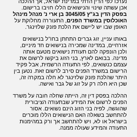
נערכו לפי הדין הדתי במדינת ישראל, אך ההלכה
אכן עשתה שינוי והנישואים הללו חויבו ברישום.
בפסק הדין בג"ץ 3045/05 בן ארי נ' מנהל מינהל
האוכלוסין במשרד הפנים
, התעוררה מחלוקת על
האופן שבו יש ליישם את הלכת פונק שלזינגר.
באותו עניין, זוג גברים התחתן בחו"ל בנישואים
אזרחיים, במדינה שמכירה בנישואים חד מיניים,
ולכן הונפקה להם תעודת נישואים מטעם אותה
מדינה. בבואם לארץ, בני הזוג ביקשו לרשום את
עצמם כנשואים, לפי התעודה הרשמית, אבל פקיד
הרישום במשרד הפנים סירב לרשום זאת. נטען בין
היתר שהלכת פונק שלזינגר לא חלה במקרה זה,
שכן היא חלה רק על זוג של גבר ואישה.
ההלכה בפסק דין זה, הייתה שחלה חובה על משרד
הפנים לרשום את המידע שבתעודה הציבורית
שהוגשה, לפיה בני הזוג הינם נשואים. אסור
להתחשב בשאלה האם הנישואים הללו מוכרים
בישראל או לא, ויש להתחשב אך ורק במהימנות
התעודה והמידע שעולה ממנה.