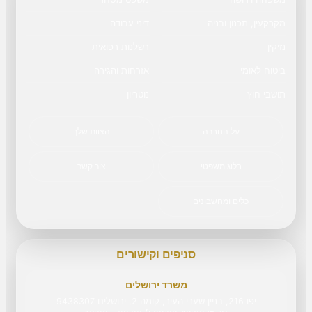
מקרקעין, תכנון ובניה
דיני עבודה
נזיקין
רשלנות רפואית
ביטוח לאומי
אזרחות והגירה
תושבי חוץ
נוטריון
על החברה
הצוות שלך
בלוג משפטי
צור קשר
כלים ומחשבונים
סניפים וקישורים
משרד ירושלים
יפו 216, בניין שערי העיר, קומה 2, ירושלים 9438307