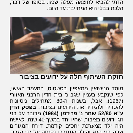
הדתי להביא לתוצאה מפלה שכזו. בסופו של דבר,
הלכת בבלי היא המחייבת עד היום.
חזקת השיתוף חלה על ידועים בציבור
מוסד הנישואין מתאפיין בסטטוס, המעמד האישי,
כפי שנקבע בעניין שגב נ' בית הדין הרבני האזורי
(1967). אבל, בשנות ה-80 מתחילים ניסיונות
להסדיר ולהגדיר את הידועים בציבור.
בפסק הדין
ע"א 52/80 שחר נ' פרידמן (1984)
מדובר על בני
זוג ידועים בציבור, שחיו יחד במשך 40 שנה. לאישה
היה ילד ממערכת יחסים קודמת. דירת המגורים
שבה בני הזוג והילד התגוררו נקנתה על ידי הגבר,