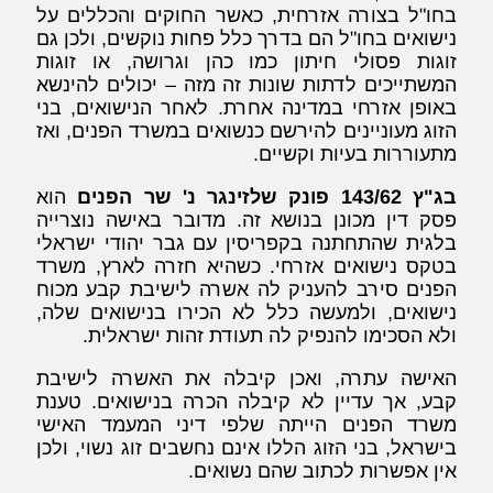
בחו"ל בצורה אזרחית, כאשר החוקים והכללים על
נישואים בחו"ל הם בדרך כלל פחות נוקשים, ולכן גם
זוגות פסולי חיתון כמו כהן וגרושה, או זוגות
המשתייכים לדתות שונות זה מזה – יכולים להינשא
באופן אזרחי במדינה אחרת. לאחר הנישואים, בני
הזוג מעוניינים להירשם כנשואים במשרד הפנים, ואז
מתעוררות בעיות וקשיים.
בג"ץ 143/62 פונק שלזינגר נ' שר הפנים
הוא
פסק דין מכונן בנושא זה. מדובר באישה נוצרייה
בלגית שהתחתנה בקפריסין עם גבר יהודי ישראלי
בטקס נישואים אזרחי. כשהיא חזרה לארץ, משרד
הפנים סירב להעניק לה אשרה לישיבת קבע מכוח
נישואים, ולמעשה כלל לא הכירו בנישואים שלה,
ולא הסכימו להנפיק לה תעודת זהות ישראלית.
האישה עתרה, ואכן קיבלה את האשרה לישיבת
קבע, אך עדיין לא קיבלה הכרה בנישואים. טענת
משרד הפנים הייתה שלפי דיני המעמד האישי
בישראל, בני הזוג הללו אינם נחשבים זוג נשוי, ולכן
אין אפשרות לכתוב שהם נשואים.