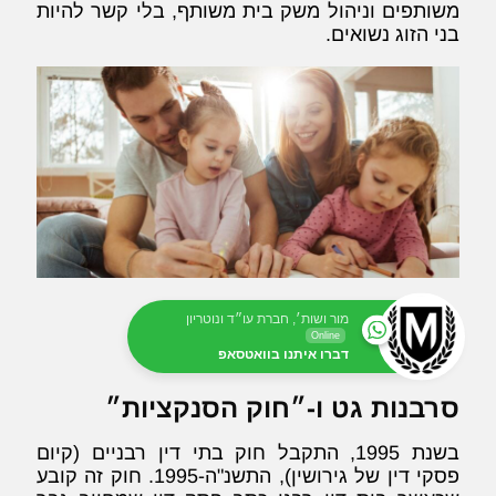
משותפים וניהול משק בית משותף, בלי קשר להיות
בני הזוג נשואים.
מור ושות׳, חברת עו״ד ונוטריון
Online
דברו איתנו בוואטסאפ
סרבנות גט ו-״חוק הסנקציות״
בשנת 1995, התקבל חוק בתי דין רבניים (קיום
פסקי דין של גירושין), התשנ"ה-1995. חוק זה קובע