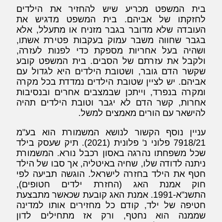
בית המשפט מכריע שיש להחזיר את הילדים
לחזקתו של אביהם. בית המשפט מדגיש את
העובדה שלא מדובר בגבר מזניח או מתעלל, אלא
בגבר שחווה משבר עמוק בעקבות פטירת אשתו,
ושהיה בעל אחריות מספקת כדי לפנות לעזרה,
ולקבל את עזרתם של הסבים. בית המשפט קובע
שקשר הדם גובר, ושטובת הילדים היא לגדול עם
אביהם. יש לציין שטובת הילדים נמדדת בכל מקרה
ומקרה בנפרד, וייתכן שבמצבים אחרים ובנסיבות
אחרות, קשר הדם לא יגבר וטובת הילדים תהיה
להישאר עם הורים מאמצים למשל.
עניין נוסף הקשור לנושא המשמורת הוא בע"מ
7918/21 פלוני נ' פלונית (2021). תיק שעסק בילד
שכל משפחתו נהרגה באסון רכבל נורא. המשמורת
ניתנה לדודה שלו, שחיה באיטליה, אך סבו של הילד
חטף את הילד בחזרה לישראל. הוגשה תביעה לפי
חוק אמנת האג (החזרת ילדים חטופים),
התשנ"א-1991. אמנת האג קובעת שכאשר מתבצעת
חטיפה של ילד, קודם כל מחזירים אותו למדינה
שממנה הוא נחטף, ורק אז מתחילים לדון