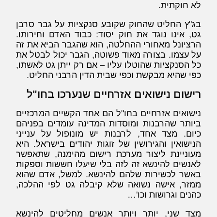
לא חוקתית.
בג"ץ החליט שהחוק שקובע סנקציות על גבר סרבן
גט, אינו נוגד את חוק יסוד: כבוד האדם וחירותו.
הרציונל מאחורי ההחלטה, הוא שהגבר הביא את זה
על עצמו. בצורה מאוד פשוטה, הגבר יכול לבטל את
כל הסנקציות שהוטלו עליו – אם רק ייתן גט לאשתו,
כפי שהיא מבקשת וכפי שבית הדין הרבני החליט.
רישום נישואים אזרחיים שנערכו בחו"ל
נישואים אזרחיים בחו"ל הם אחד הקשיים המרכזיים
ביותר שהרבנות ומוסדות המדינה עומדים בפניהם
כיום. מצד אחד, לרבנות יש מונופול על ענייני
הנישואין והגירושין של זוגות יהודים בישראל. היא
מעוניינת ליצור מערכת רישום מהימנה, שתאפשר
לאנשים להינשא זה לזה בלי שיעלו חששות וספקות
באשר לכשירות שלהם להינשא. למשל, אדם שהוא
ממזר, אישה נשואה שלא קיבלה גט לפי ההלכה,
כהנים וגרושות וכו'…
מצד שני, יותר ויותר אנשים מחליטים להינשא