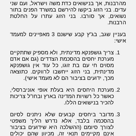
מהרבנות, אך בנישואים כדת משה וישראל, ועם שני
עדים. בני הזוג ביקשו להירשם במשרד הפנים בתור
נשואים, אך סורבו. בני הזוג עתרו על החלטת
הרבנות.
בעניין שגב, בג"ץ קבע שישנם 3 מאפיינים למעמד
אישי:
צריך גושפנקא מדינתית, ולא מספיק שתתקיים
מערכת יחסים בהסכמת הצדדים (גם אם אדם
מסוים חי עם בת זוגו, כל עוד אין גושפנקא
מדינתית, בני הזוג ייחשבו לרווקים. כתוצאה
מכך, ידועים בציבור הם לא מעמד אישי).
מערכת היחסים היא בעלת אופי אוניברסלי,
כאשר כל רשויות המדינה בארץ ובחו"ל צריכות
להכיר בנישואים הללו.
מדובר ביחסים קבועים שלא ניתנים לסיום
בהסכמה בלבד, אלא נדרש הליך משפטי
לצורך סיומם (ההשלכה היא שידועים בציבור
אינם מקיימים תנאי זה, מכיוון שהם יכולים