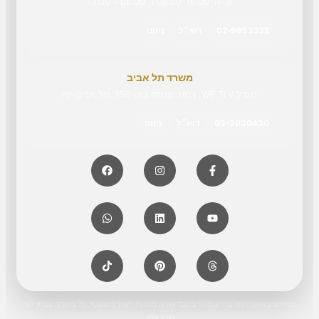
א'-ה' 08:00-18:00 ו׳ 08:00 - 13:00
02-5953322
דוא״ל
ניווט
משרד תל אביב
מגדל WE TLV, רחוב מנחם בגין 150, תל אביב-יפו
03-3030430
דוא״ל
ניווט
המידע באתר הוא מידע כללי בלבד ואינו מהווה ייעוץ משפטי. כל מקרה נבחן לפי
נסיבותיו.