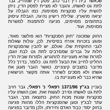
שכאשר בית דין רבני כתב פסק דין שמחייב גבר
לתת גט לאשתו, והגבר לא מציית לפסק הדין, ניתן
להשית עליו סנקציות מסוימות, כמו הגבלה על
יציאה מהארץ, שלילת רישיון נהיגה, הגבלת עיסוק
בתחומים מסוימים, מניעה להתמנות למשרות
מסוימות, ועוד.
החוק שמכונה "חוק הסנקציות" הוא פולשני מאוד,
ופוגע בזכויות אזרח בסיסיות. לכן, עולות שאלות
לגבי החוקתית שלו. ואולם, יש להבין שהסנקציות
חלות על גברים שמסרבים לתת גט לבת זוגם,
למרות שהיא מעוניינת להתגרש, ולמרות שבית הדין
החליט לחייב את הבעל לתת גט. כלומר, בדרך כלל
מדובר במצבים קיצוניים, כאשר הגבר מעגן את
אשתו ולא מסכים לשחרר אותה מקשר הנישואין
שהיא כבר לא מעוניינת בו.
בעניין
בג"ץ 1371/96 רפאלי נ' רפאלי,
גבר חויב
לתת גט לאשתו וסירב לעשות זאת, ואכן הושתו עליו
סנקציות שונות מכוח החוק. כתוצאה מכך, הגבר
עתר לבג"ץ וטען שהסנקציות הללו מהוות פגיעה
בחוק יסוד: כבוד האדם וחירותו, ולכן מדובר בפגיעה