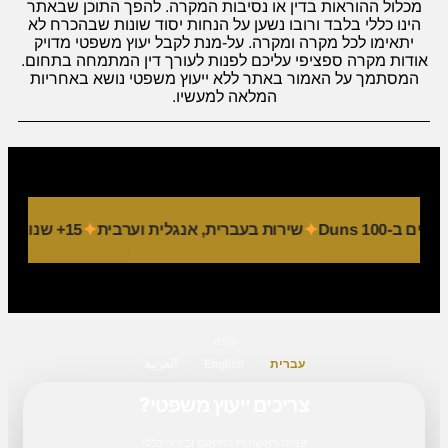
מכלול ההוראות בדין או נסיבות המקרה. להפך התוכן שבאתר
הינו כללי בלבד ורובו נשען על הנחות יסוד שונות שבהכרח לא
יתאימו לכל מקרה ומקרה. על-מנת לקבל יעוץ משפטי מדויק
אודות מקרה ספציפי עליכם לפנות לעורך דין המתמחה בתחום.
המסתמך על האמור באתר ללא ייעוץ משפטי נושא באחריות
המלאה למעשיו.
-Duns 100
שירות בעברית, אנגלית וערבית
15+ שנות פעילות
שפה
עברית
English
العربية
צריכים ייעוץ משפטי?
פנייה ראשונית לתיאום ובירור כללי