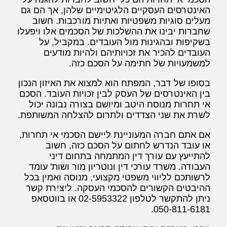
האינטרסים העסקיים הלגיטימיים שלהן, אך הם גם
מעלים סוגיות משפטיות ואתיות מורכבות. חשוב
שחברות יבינו את ההשלכות של הסכמים אלו ויפעלו
בשקיפות ובהגינות מול העובדים. במקביל, על
העובדים להכיר את זכויותיהם ולהיות מודעים
למשמעויות של חתימה על הסכם כזה.
בסופו של דבר, המפתח הוא למצוא את האיזון הנכון
בין האינטרסים של העסק לבין זכויות העובד. הסכם
אי תחרות מנוסח היטב ומיושם בצורה נבונה יכול
לשרת את שני הצדדים ולתרום להצלחה המשותפת.
אם אתם חברה המעוניינת ליישם הסכמי אי תחרות,
או עובד הנדרש לחתום על הסכם כזה, חשוב
להתייעץ עם עורך דין המתמחה בתחום דיני
העבודה. משרד עורכי דין ונוטריון מור ושות' עומד
לרשותכם לליווי משפטי מקצועי, מנוסה ואמין בכל
ההיבטים הקשורים להסכמי העסקה. ליצירת קשר
ניתן להתקשר לטלפון 02-5953322 או בווטסאפ
050-811-6181.