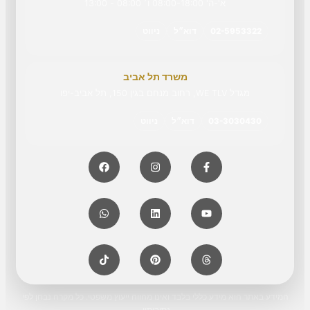
א'-ה' 08:00-18:00 ו׳ 08:00 - 13:00
02-5953322
דוא״ל
ניווט
משרד תל אביב
מגדל WE TLV, רחוב מנחם בגין 150, תל אביב-יפו
03-3030430
דוא״ל
ניווט
המידע באתר הוא מידע כללי בלבד ואינו מהווה ייעוץ משפטי. כל מקרה נבחן לפי
נסיבותיו.