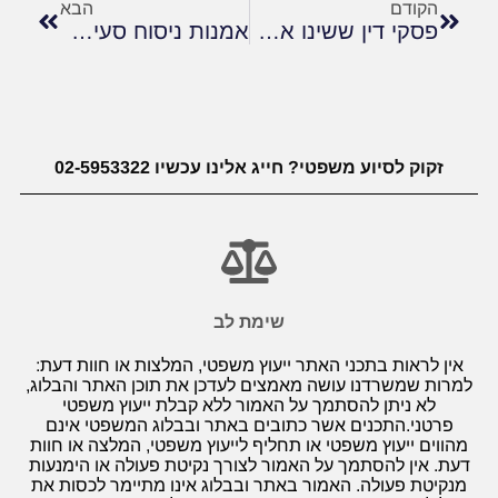
הקודם
הבא
פסקי דין ששינו את פני דיני המשפחה בישראל
אמנות ניסוח סעיפי בוררות
זקוק לסיוע משפטי? חייג אלינו עכשיו 02-5953322
שימת לב
אין לראות בתכני האתר ייעוץ משפטי, המלצות או חוות דעת:
למרות שמשרדנו עושה מאמצים לעדכן את תוכן האתר והבלוג,
לא ניתן להסתמך על האמור ללא קבלת ייעוץ משפטי
פרטני.התכנים אשר כתובים באתר ובבלוג המשפטי אינם
מהווים ייעוץ משפטי או תחליף לייעוץ משפטי, המלצה או חוות
דעת. אין להסתמך על האמור לצורך נקיטת פעולה או הימנעות
מנקיטת פעולה. האמור באתר ובבלוג אינו מתיימר לכסות את