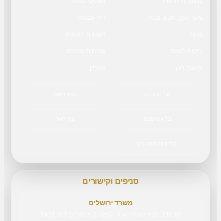
משפחה וירושה
משפט מסחרי
מקרקעין, תכנון ובניה
דיני עבודה
נזיקין
רשלנות רפואית
ביטוח לאומי
אזרחות והגירה
תושבי חוץ
נוטריון
על החברה
הצוות שלך
בלוג משפטי
צור קשר
כלים ומחשבונים
סניפים וקישורים
משרד ירושלים
יפו 216, בניין שערי העיר, קומה 2, ירושלים 9438307