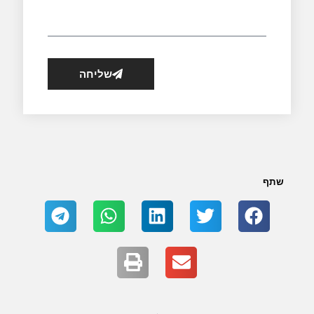
שליחה
שתף