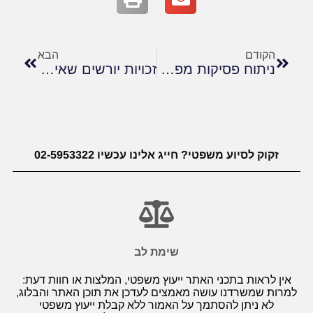
הקודם
הבא
ניתוח פסיקות מפתח בסכסוכים בין בעלי דירות בבניין משותף
זכויות יורשים שאינם בני משפחה
זקוק לסיוע משפטי? חייג אלינו עכשיו 02-5953322
שימת לב
אין לראות בתכני האתר ייעוץ משפטי, המלצות או חוות דעת:
למרות שמשרדנו עושה מאמצים לעדכן את תוכן האתר והבלוג,
לא ניתן להסתמך על האמור ללא קבלת ייעוץ משפטי