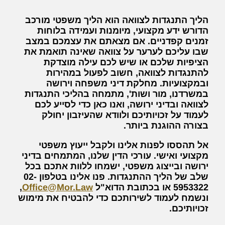
הליך התנגדות לצוואה הוא הליך משפטי מורכב
הדורש ידע מקצועי, מיומנות ועמידה בלוחות
זמנים קפדניים. אם מצאתם את עצמכם במצב
שבו עליכם לערער על צוואה שאינה תואמת את
הציפיות שלכם או שיש לכם עילה מוצדקת
להתנגדות לצוואה, חשוב לפעול במהירות
ובמקצועיות. מחלקת דיני משפחה וירושה
במשרדנו, מור ושות', מתמחה בהליכי התנגדות
לצוואה ובדיני ירושה, ואנו כאן כדי לסייע לכם
לעמוד על זכויותיכם ולוודא שהעיזבון יחולק
בצורה ההוגנת ביותר.
אל תהססו לפנות אלינו ולקבל ייעוץ משפטי
מקצועי ואישי. עורכי הדין שלנו, המתמחים בדיני
ירושה ובייצוג משפטי, ישמחו ללוות אתכם בכל
שלב של הליך ההתנגדות. פנו אלינו בטלפון 02-
5953322 או בכתובת הדוא"ל
Office@Mor.Law
,
ונשמח לעמוד לשירותכם כדי להבטיח את מימוש
זכויותיכם.