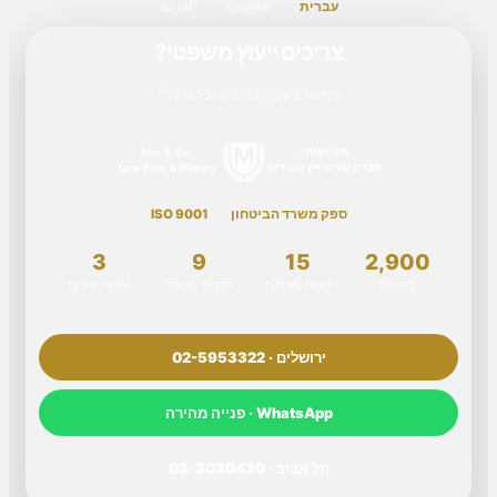
עברית
English
العربية
צריכים ייעוץ משפטי?
פנייה ראשונית לתיאום ובירור כללי
ספק משרד הביטחון
ISO 9001
3
9
15
2,900
לקוחות
שנות פעילות
תחומי משפט
שפות שירות
ירושלים · 02-5953322
WhatsApp · פנייה מהירה
תל אביב · 03-3030430