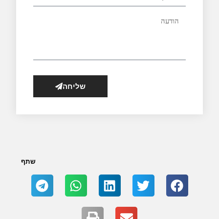
שליחה
שתף