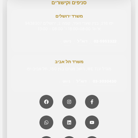
סניפים וקישורים
משרד ירושלים
יפו 216, בניין שערי העיר, קומה 2, ירושלים 9438307
א'-ה' 08:00–18:00 ו׳ 08:00 - 13:00
02-5953322
דוא״ל
ניווט
משרד תל אביב
מגדל WE TLV, רחוב מנחם בגין 150, תל אביב-יפו
03-3030430
דוא״ל
ניווט