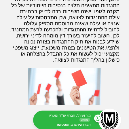
התנגדות מתאימה תלויה בנסיבות הייחודיות של כל
מקרה לגופו. ישנה חשיבות רבה לדייק בבחירת
עילת ההתנגדות לצוואה, שכן התבססות על עילה
שגויה או עילה שאינה מבוססת מספיק עלולה
להוביל לדחיית ההתנגדות ולהכרעה לרעת המתנגד.
לכן, חשוב להיעזר בעורך דין מומחה לדיני ירושה,
שיידע לבנות את תיק ההתנגדות בצורה נכונה
ולהציג את הטיעונים בצורה משכנעת. י
יצוג משפטי
מקצועי יכול לעשות את כל ההבדל בהצלחה או
כישלון בהליך התנגדות לצוואה.
מור ושות׳, חברת עו״ד ונוטריון
Online
דברו איתנו בוואטסאפ