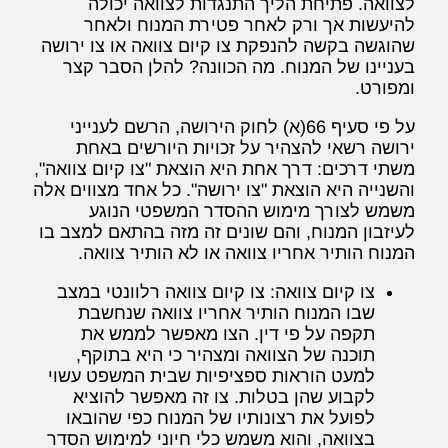
לצוואה. פתיחת הליך התנגדות לצוואה יכולה
להיעשות אך ורק לאחר פטירת המנוח ולאחר
שהוגשה בקשה להנפקת צו קיום צוואה או צו ירושה
בעניינו של המנוח. מה הכוונה? להלן הסבר קצר
ומפורט.
על פי סעיף 66(א) לחוק הירושה, הרשם לענייני
ירושה רשאי להצהיר על זכויות היורשים באחת
משתי דרכים: דרך אחת היא הוצאת "צו קיום צוואה",
והשנייה היא הוצאת "צו ירושה". כל אחד מצווים אלה
משמש לצורך מימוש ההסדר המשפטי הנוגע
לעיזבון המנוח, והם שונים זה מזה בהתאם למצב בו
המנוח הותיר אחריו צוואה או לא הותיר צוואה.
צו קיום צוואה: צו קיום צוואה רלוונטי במצב
שבו המנוח הותיר אחריו צוואה שנחשבת
תקפה על פי דין. הצו מאפשר לממש את
תוכנה של הצוואה ומצהיר כי היא בתוקף,
למעט הוראות ספציפיות שבית המשפט עשוי
לקבוע שהן בטלות. צו זה מאפשר להוציא
לפועל את רצונותיו של המנוח כפי שהובאו
בצוואה, והוא משמש כלי חיוני למימוש הסדר