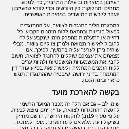
העיזבון במהירות וביעילות המרבית, כדי למנוע
מתחים ומחלוקות בין היורשים וכדי לוודא שהעיזבון
יועבר ליורשים המיועדים במהירות האפשרית.
במסגרת הליך התנגדות לצוואה, על המתנגדים
לפעול בזריזות ובהתאם ללוח הזמנים הקבוע. כל
דחייה או התעלמות מהפרק הזמן שנקבע עלולה
להוביל לאישור הצוואה ולמתן צו קיום צוואה, מבלי
שיהיה ניתן לערער עליה בהמשך. לפיכך, אם
מצאתם את עצמכם שוקלים להתנגד לצוואה, חשוב
להבין את המשמעויות המשפטיות ולהיות ערים
ללוח הזמנים המחמיר, ולעשות זאת בסיוע עורך דין
המתמחה בדיני ירושה, שיבטיח שההתנגדות תוגש
כראוי ובזמן הנכון.
בקשה להארכת מועד
שימו לב – גם אם חלף זה מכבר המועד הרשמי
להגשת ההתנגדות לצוואה, עדיין ייתכן מוצא לבעיה.
על פי סעיף 19(ב) לתקנות הירושה, הרשם מחזיק
בשיקול דעת מלא אם לתת הארכת מועד למתנגד.
מטבע הדברים, בקשה כזו לא תתקבל בכל מצב,