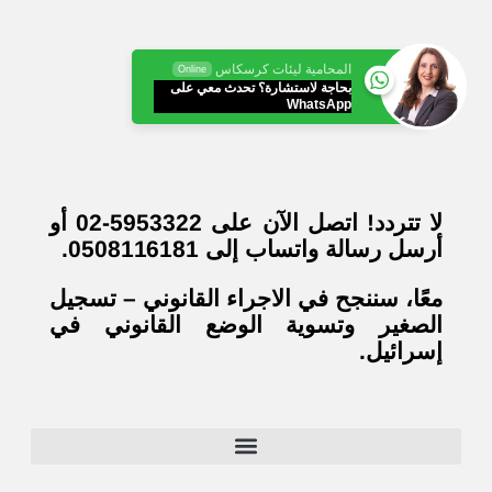
المحامية ليئات كرسكاس
Online
بحاجة لاستشارة؟ تحدث معي على
WhatsApp
لا تتردد! اتصل الآن على 5953322-02 أو
أرسل رسالة واتساب إلى 0508116181
.
معًا، سننجح في الاجراء القانوني – تسجيل
الصغير وتسوية الوضع القانوني في
إسرائيل
.