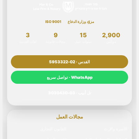
مزوّد وزارة الدفاع
ISO 9001
3
9
15
2,900
موكّلين
سنوات عمل
مجالات قانونية
لغات الخدمة
القدس · 02-5953322
WhatsApp · تواصل سريع
تل أبيب · 03-3030430
مجالات العمل
الأسرة والإرث
القانون التجاري