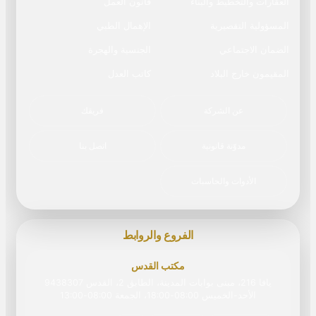
العقارات والتخطيط والبناء
قانون العمل
المسؤولية التقصيرية
الإهمال الطبي
الضمان الاجتماعي
الجنسية والهجرة
المقيمون خارج البلاد
كاتب العدل
عن الشركة
فريقك
مدوّنة قانونية
اتصل بنا
الأدوات والحاسبات
الفروع والروابط
مكتب القدس
يافا 216، مبنى بوابات المدينة، الطابق 2، القدس 9438307
الأحد-الخميس 08:00-18:00، الجمعة 08:00‏-‏13:00