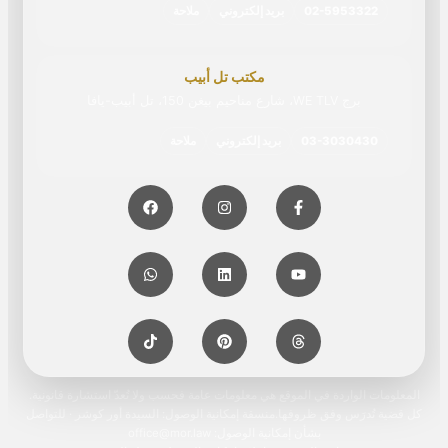
02-5953322
بريد إلكتروني
ملاحة
مكتب تل أبيب
برج WE TLV، شارع مناحيم بيغن 150، تل أبيب-يافا
03-3030430
بريد إلكتروني
ملاحة
المعلومات الواردة في الموقع هي معلومات عامة فحسب ولا تُعدّ استشارة قانونية.
كل قضية تُدرَس وفق ظروفها.منسقة إمكانية الوصول: السيدة أور كوشر · للتواصل
بشأن إمكانية الوصول: office@mor.law