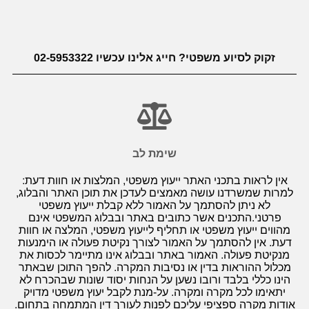
זקוק לסיוע משפטי? חייג אלינו עכשיו 02-5953322
שימת לב
אין לראות בתכני האתר ייעוץ משפטי, המלצות או חוות דעת:
למרות שמשרדנו עושה מאמצים לעדכן את תוכן האתר והבלוג,
לא ניתן להסתמך על האמור ללא קבלת ייעוץ משפטי
פרטני.התכנים אשר כתובים באתר ובבלוג המשפטי אינם
מהווים ייעוץ משפטי או תחליף לייעוץ משפטי, המלצה או חוות
דעת. אין להסתמך על האמור לצורך נקיטת פעולה או הימנעות
מנקיטת פעולה. האמור באתר ובבלוג אינו מתיימר לכסות את
מכלול ההוראות בדין או נסיבות המקרה. להפך התוכן שבאתר
הינו כללי בלבד ורובו נשען על הנחות יסוד שונות שבהכרח לא
יתאימו לכל מקרה ומקרה. על-מנת לקבל יעוץ משפטי מדויק
אודות מקרה ספציפי עליכם לפנות לעורך דין המתמחה בתחום.