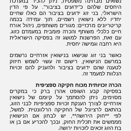
נשואים מבחינה משפטית, ניתן להכיר במערכת
היחסים שלהם כ"ידועים בציבור". על פי הדין
הישראלי, בני זוג ידועים בציבור הם כאלו שחיים
יחדיו ללא נישואין רשמיים, תוך עמידה בכמה
קריטריונים מרכזיים: מגורים משותפים, ניהול אורח
חיים כלכלי משותף והכרה פומבית במעמדם כזוג.
עם זאת, הפרשנות למושג זה בפסיקה הישראלית
היא רחבה וגמישה יחסית.
כאשר בני זוג שנישאו בנישואין אזרחיים נרשמים
במרשם הנישואין, רישום זה עשוי לשמש חיזוק
לטענה שהם ידועים בציבור ולהעניק להם זכויות
הנלוות למעמד זה.
הכרה זכויותית מכוח חקיקה ספציפית
בפסיקה קבע השופט אהרן ברק כי במקרים
מסוימים, ניתן להסתמך על קיומם של נישואין
אזרחיים לצורך הענקת זכויות ספציפיות לבני הזוג,
בהתאם לרציונל של החקיקה הרלוונטית. למשל,
לפי **חוק הירושה**, יש לבחון אם הנישואין
מממשים את תכלית החוק, ובכך להכריע אם בן או
בת הזוג זכאים לזכויות ירושה.