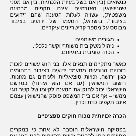
כנשואים (בין אם בשל בעיות הלכתיות, בין אם מפני
שהנישואין האזרחיים אינם תקפים מבחינה
משפטית), עשויה לעלות הטענה שהם "ידועים
בציבור". בישראל, המעמד של ידועים בציבור
מבוסס על מספר קריטריונים עיקריים:
מגורים משותפים.
ניהול משק בית משותף וקשר כלכלי.
הכרה פומבית בזוגיותם.
כאשר מתקיימים תנאים אלו, בני הזוג עשויים לזכות
בזכויות הנובעות ממעמד ידועים בציבור בתחומים
כגון ירושה, זכויות סוציאליות ולעיתים גם מזונות.
רישום הנישואין (גם אם הוא אזרחי) במרשם
הישראלי יכול לחזק את הטענה לקיומו של קשר זוגי
ממשי – אף אם בית המשפט פוסק שהנישואין עצמם
אינם תקפים כדת וכדין.
הכרה זכויותית מכוח חוקים ספציפיים
בפסיקה הישראלית הוסבר לא אחת כי במקרים
מסוימים ניתן להקנות זכויות מסוימות לבני הזוג אף