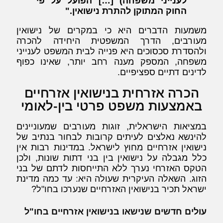
לענייני משפחה) […] הפועל על פי
החוק המתוקן להתרת נישואין."
משמעות הדברים היא כי במקרים של נישואין
מעורבים, הדרך המשפטית היחידה להכרה
ולהסדרת סכסוכים היא פנייה לבית המשפט לענייני
משפחה, המספק מענה רחב יותר, שאינו כפוף
לדינים דתיים ספציפיים.
הכרה אזרחית בנישואין אזרחיים
באמצעות משפט פרטי בין-לאומי
במציאות הישראלית, זוגות מעורבים שמעוניינים
להינשא נאלצים לעיתים קרובות לבחור בנתיב של
נישואין אזרחיים מחוץ לישראל. במדינות רבות אין
כלל מגבלה על נישואין בין בני דתות שונות, ולכן
הטקס האזרחי נערך ללא התייחסות לדתם של בני
הזוג. השאלה העיקרית שעולה היא: עד כמה מדינת
ישראל תכיר בנישואין האזרחיים שנערכו בחו"ל?
עולים חדשים שנישאו בנישואין אזרחיים בחו"ל