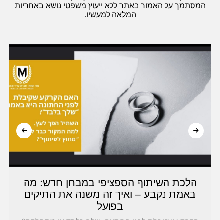
המסתמך על האמור באתר ללא ייעוץ משפטי נושא באחריות
המלאה למעשיו.
יפי במבחן חדש: מה
איך עוצרים הידרדרות 
זה משנה את התיקים
נאמנות מתקדמת ב
ועל
נאמנות במסגרת עיזבון: ה
להתמודדות עם התמכרויות ו