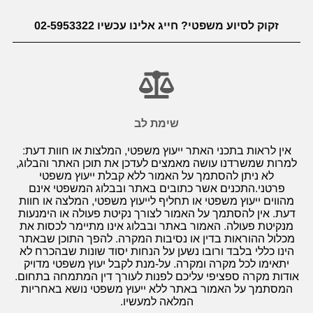
זקוק לסיוע משפטי? חייג אלינו עכשיו 02-5953322
שימת לב
אין לראות בתכני האתר ייעוץ משפטי, המלצות או חוות דעת:
למרות שמשרדנו עושה מאמצים לעדכן את תוכן האתר והבלוג,
לא ניתן להסתמך על האמור ללא קבלת ייעוץ משפטי
פרטני.התכנים אשר כתובים באתר ובבלוג המשפטי אינם
מהווים ייעוץ משפטי או תחליף לייעוץ משפטי, המלצה או חוות
דעת. אין להסתמך על האמור לצורך נקיטת פעולה או הימנעות
מנקיטת פעולה. האמור באתר ובבלוג אינו מתיימר לכסות את
מכלול ההוראות בדין או נסיבות המקרה. להפך התוכן שבאתר
הינו כללי בלבד ורובו נשען על הנחות יסוד שונות שבהכרח לא
יתאימו לכל מקרה ומקרה. על-מנת לקבל יעוץ משפטי מדויק
אודות מקרה ספציפי עליכם לפנות לעורך דין המתמחה בתחום.
המסתמך על האמור באתר ללא ייעוץ משפטי נושא באחריות
המלאה למעשיו.