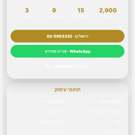
3
9
15
2,900
לקוחות
שנות פעילות
תחומי משפט
שפות שירות
ירושלים · 02-5953322
WhatsApp · פנייה מהירה
תל אביב · 03-3030430
תחומי עיסוק
משפחה וירושה
משפט מסחרי
מקרקעין, תכנון ובניה
דיני עבודה
נזיקין
רשלנות רפואית
ביטוח לאומי
אזרחות והגירה