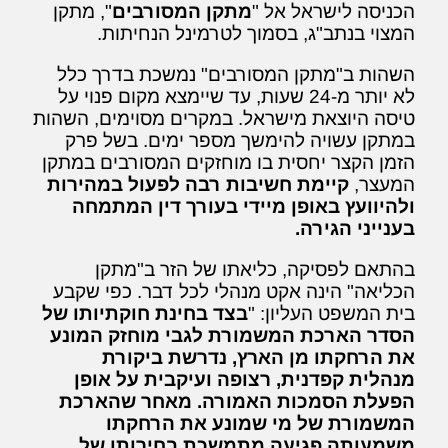
הכניסה לישראל אל "
מתקן המסורבים
", מתקן
המצוי בנתב"ג, בסמוך לטרמינל הנחיתות.
השהות ב"מתקן המסורבים" נמשכת בדרך כלל
לא יותר מ-24 שעות, עד שיימצא מקום פנוי על
טיסה היוצאת מישראל. במקרים מסוימים, השהות
במתקן עשויה להימשך מספר ימים. בשל פרק
הזמן הקצר יחסית בו מוחזקים המסורבים במתקן
המעצר,
קיימת חשיבות רבה לפעול במהירות
ולהיוועץ באופן מיידי בעורך דין המתמחה
בענייני הגירה.
בהתאם לפסיקה, כליאתו של הזר ב"מתקן
הכליאה" הינה אקט מנהלי לכל דבר. כפי שקבע
בית המשפט העליון: "
בצד בחינת חוקתיותו של
הסדר הארכת המשמורת לגבי מוחזק המונע
את הרחקתו מן הארץ, נדרשת ביקורת
מנהלית קפדנית, רצופה ועיקבית על אופן
הפעלת הסמכות האמורה. מאחר שהארכת
המשמורת של מי שמונע את הרחקתו
משמעותה פגיעה מתמשכת בחירותו של