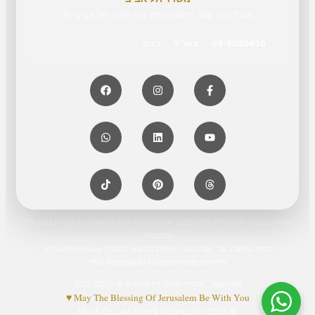
מגדל WE TLV, רחוב מנחם בגין 150, תל אביב-יפו
03-3030430
דוא״ל
ניווט
המידע באתר הוא מידע כללי בלבד ואינו מהווה ייעוץ משפטי. כל מקרה נבחן לפי
נסיבותיו.
רכזת נגישות: גב׳ אור כושר · פניות בנושא נגישות:
office@mor.law
מדיניות פרטיות
הצהרת נגישות
מפת אתר
מור ושות׳, חברת עורכי דין ונוטריון © 2011-2026
May The Blessing Of Jerusalem Be With You ♥
© 2011-2026 Mor & Co. Law Firm & Notary