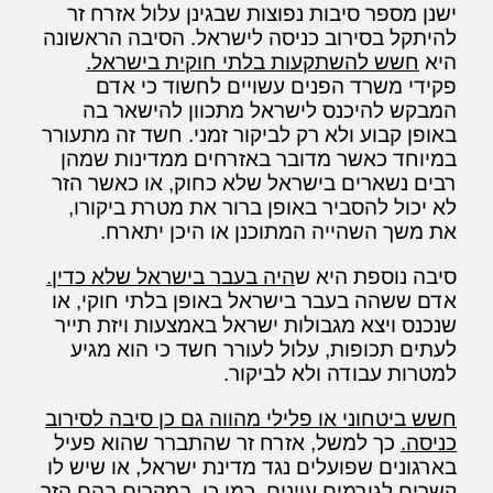
ישנן מספר סיבות נפוצות שבגינן עלול אזרח זר
להיתקל בסירוב כניסה לישראל. הסיבה הראשונה
היא
חשש להשתקעות בלתי חוקית בישראל.
פקידי משרד הפנים עשויים לחשוד כי אדם
המבקש להיכנס לישראל מתכוון להישאר בה
באופן קבוע ולא רק לביקור זמני. חשד זה מתעורר
במיוחד כאשר מדובר באזרחים ממדינות שמהן
רבים נשארים בישראל שלא כחוק, או כאשר הזר
לא יכול להסביר באופן ברור את מטרת ביקורו,
את משך השהייה המתוכנן או היכן יתארח.
סיבה נוספת היא ש
היה בעבר בישראל שלא כדין.
אדם ששהה בעבר בישראל באופן בלתי חוקי, או
שנכנס ויצא מגבולות ישראל באמצעות ויזת תייר
לעתים תכופות, עלול לעורר חשד כי הוא מגיע
למטרות עבודה ולא לביקור.
חשש ביטחוני או פלילי מהווה גם כן סיבה לסירוב
כניסה.
כך למשל, אזרח זר שהתברר שהוא פעיל
בארגונים שפועלים נגד מדינת ישראל, או שיש לו
קשרים לגורמים עוינים. כמו כן, במקרים בהם הזר