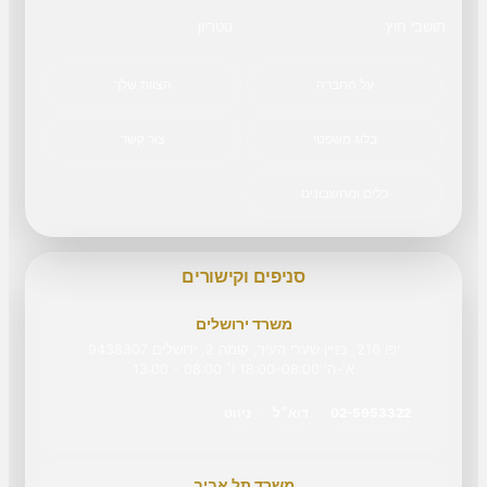
תושבי חוץ
נוטריון
על החברה
הצוות שלך
בלוג משפטי
צור קשר
כלים ומחשבונים
סניפים וקישורים
משרד ירושלים
יפו 216, בניין שערי העיר, קומה 2, ירושלים 9438307
א'-ה' 08:00–18:00 ו׳ 08:00 - 13:00
02-5953322
דוא״ל
ניווט
משרד תל אביב