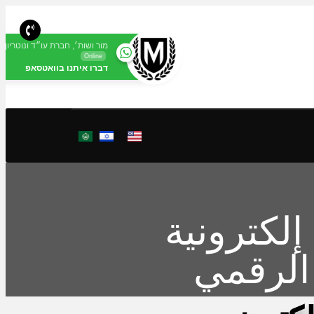
מור ושות׳, חברת עו״ד ונוטריון
Online
דברו איתנו בוואטסאפ
لكترونية
 الرقمي