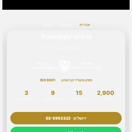
שפה
עברית
English
العربية
צריכים ייעוץ משפטי?
פנייה ראשונית לתיאום ובירור כללי
ספק משרד הביטחון
ISO 9001
3
9
15
2,900
לקוחות
שנות פעילות
תחומי משפט
שפות שירות
ירושלים · 02-5953322