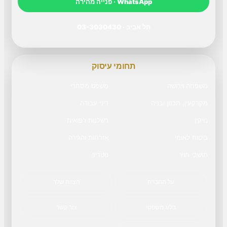
WhatsApp · פנייה מהירה
תל אביב · 03-3030430
תחומי עיסוק
משפחה וירושה
משפט מסחרי
מקרקעין, תכנון ובניה
דיני עבודה
נזיקין
רשלנות רפואית
ביטוח לאומי
אזרחות והגירה
תושבי חוץ
נוטריון
על החברה
הצוות שלך
בלוג משפטי
צור קשר