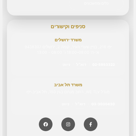
כלים ומחשבונים
סניפים וקישורים
משרד ירושלים
יפו 216, בניין שערי העיר, קומה 2, ירושלים 9438307
א'-ה' 08:00–18:00 ו׳ 08:00 - 13:00
02-5953322
דוא״ל
ניווט
משרד תל אביב
מגדל WE TLV, רחוב מנחם בגין 150, תל אביב-יפו
03-3030430
דוא״ל
ניווט