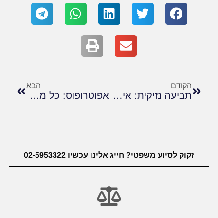
הקודם
הבא
תביעה נזיקית: איך מקבלים פיצוי על נזק שנגרם לך?
אפוטרופוס: כל מה שצריך לדעת
זקוק לסיוע משפטי? חייג אלינו עכשיו 02-5953322