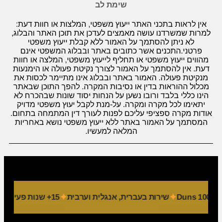
שימת לב
אין לראות בתכני האתר ייעוץ משפטי, המלצות או חוות דעת:
למרות שמשרדנו עושה מאמצים לעדכן את תוכן האתר והבלוג,
לא ניתן להסתמך על האמור ללא קבלת ייעוץ משפטי
פרטני.התכנים אשר כתובים באתר ובבלוג המשפטי אינם
מהווים ייעוץ משפטי או תחליף לייעוץ משפטי, המלצה או חוות
דעת. אין להסתמך על האמור לצורך נקיטת פעולה או הימנעות
מנקיטת פעולה. האמור באתר ובבלוג אינו מתיימר לכסות את
מכלול ההוראות בדין או נסיבות המקרה. להפך התוכן שבאתר
הינו כללי בלבד ורובו נשען על הנחות יסוד שונות שבהכרח לא
יתאימו לכל מקרה ומקרה. על-מנת לקבל יעוץ משפטי מדויק
אודות מקרה ספציפי עליכם לפנות לעורך דין המתמחה בתחום.
המסתמך על האמור באתר ללא ייעוץ משפטי נושא באחריות
המלאה למעשיו.
שירות בעברית, אנגלית וערבית
15+ שנות פעילות
9 מחלקות מקצועיות