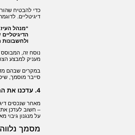
כדי להבטיח שהורא
דיגיטליים. לדוגמה
“מנהל העיזב
הדיגיטליים 
ולחשבונות ה
נוסח זה, המבוסס ע
מעניק למבצע הצווא
במקרים שבהם מדובר
סייבר מוסמך, שיס
4. עדכנו את ההוראות באופן שוטף
מאחר שנכסים דיגי
– חשוב לעדכן את ה
על מנגנון גיבוי מ
מסמך נלווה – l Asset Memorandum