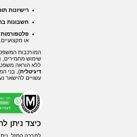
רישיונות תוכ
חשבונות בר
פלטפורמות א
או מקצועיים.
המורכבות המשפטי
שימוש מחמירים, ו
ללא הוראה משפטית
דיגיטלית
), בני ה
עשויים להישאר נע
מור ושו
Online
דברו א
כיצד ניתן ל
למרבה המזל, ניתן