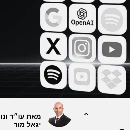
מאת עו״ד ונוט
יגאל מור