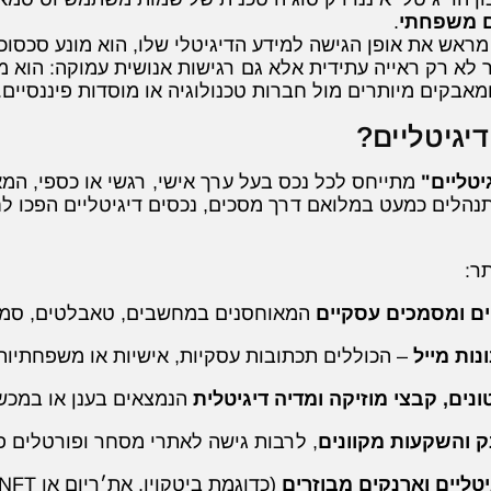
ם משפחתי
.
ראש את אופן הגישה למידע הדיגיטלי שלו, הוא מונע סכסוכים
 לא רק ראייה עתידית אלא גם רגישות אנושית עמוקה: הו
אבקים מיותרים מול חברות טכנולוגיה או מוסדות פיננסיים.
יגיטליים?
יטליים"
מתייחס לכל נכס בעל ערך אישי, רגשי או כספי, המא
מתנהלים כמעט במלואם דרך מסכים, נכסים דיגיטליים הפכו ל
תר:
ים ומסמכים עסקיים
המאוחסנים במחשבים, טאבלטים, סמארטפ
נות מייל
– הכוללים תכתובות עסקיות, אישיות או משפחתיות
נים, קבצי מוזיקה ומדיה דיגיטלית
הנמצאים בענן או במכשי
 והשקעות מקוונים
, לרבות גישה לאתרי מסחר ופורטלים פי
טליים וארנקים מבוזרים
(כדוגמת ביטקוין, את׳ריום או NFT), שערכם עשוי להיות ניכר.