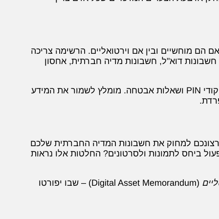
ם הם מוחשיים ובין אם וירטואליים. הרשימה צריכה
, חשבונות דוא"ל, חשבונות מדיה חברתית, אחסון
לצד כל נכס, יש לרשום את פרטי הגישה הדרושים – שמות משתמש, סיסמאות, קודי PIN ושאלות אבטחה. מומלץ לשמור את המידע
רדת.
 ברצונכם למחוק את חשבונות המדיה החברתית שלכם
פעול ביחס לתמונות ולסרטונים? החלטות אלו נראות
ליים
(Digital Asset Memorandum) – שבו יפורטו