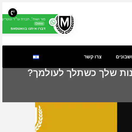
מור ושות׳, חברת עו״ד ונוטריון
Online
דברו איתנו בוואטסאפ
שבונים
צרו קשר
ונות שלך כשתלך לעולמך?