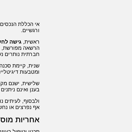
אי הכללת הנכסים 
ורגשיים.
ראשית,
גישה לחש
הרשאה מפורשת, קר
חברתית נותרים נע
שנית, קיימת סכנ
ומטבעות דיגיטליי
שלישית, ישנם מק
בענן ואינם ניתני
ולבסוף, לעיתים נ
אף נפרצים או נחש
אחריות מוסרי
תכנון וטיפול בעיז