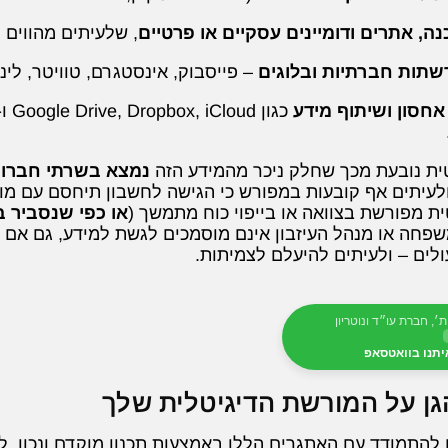
נה, אתרים ודומיינים עסקיים או פרטיים
, שלעיתים מהווים 
שתות חברתיות ובלוגים
– פייסבוק, אינסטגרם, טוויטר, לינ
חסון ושיתוף מידע
ת נובעת מכך שחלק ניכר מהמידע הזה
נמצא בשרתי חברות
לעיתים אף קובעות במפורש כי הגישה לחשבון תיחסם עם מ
 מפורשת בצוואה או בייפוי כוח מתמשך (
או כפי שנסביר 
משפחה או מנהל העיזבון אינם מוסמכים לגשת למידע, גם אם ה
ולים – ולעיתים להיעלם לצמיתות.
ת׳, חברת עו״ד ונוטריון
יתנו בוואטסאפ
הגן על המורשת הדיגיטלית שלך
 להתמודד עם האתגרים הללו באמצעות תכנון מוקדם ונכון. 