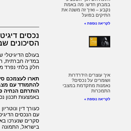
במבחן חדש: מה באמת
נקבע – ואיך זה משנה את
התיקים בפועל
לקריאה נוספת »
נכסים דיגיטל
הסיכונים שב
בעולם הדיגיטלי של
במדיה חברתית, תמ
חלק בלתי נפרד מה
איך עוצרים הידרדרות
תארו לעצמכם סיט
ושומרים על נכסים?
להתמודד עם מצב ש
נאמנות מתקדמת במצבי
הותרתם הנחיה פ
התמכרות
באמצעות תכנון נכו
לקריאה נוספת »
כעורך דין ונוטריו
עם הנכסים הדיגיט
בישראל, התמונה 