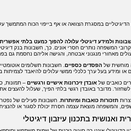
הדיגיטליים במסגרת הצוואה או אף בייפוי הכוח המתמשך עלו
בונות ולמידע דיגיטלי עלולה להפוך כמעט בלתי אפשרית
ובי המשפחה נותרים חסרי אונים. כך, חשבונות בנק דיגיטליי
ולים מאחורי מנגנוני אבטחה, והגישה אליהם נחסמת גם בפני
ה מוחשית של
הפסדים כספיים
. חשבונות תשלומים אוטומטיים
ם או ומידע בעל ערך כלכלי ממשי עלולים להיאבד לצמיתות ב
רים כואבים של
אובדן זיכרונות אישיים ורגשיים
– תמונות, ס
ם לשחזור. מדובר באובדן רגשי בלתי הפיך, שעלול להעצים א
וצרות
תזכורות כואבות ומיותרות
. חשבונות פעילים של נפטר
פים, והמשפחה מוצאת עצמה חסרת יכולת לסגור או להנציח א
ת ואנושית בתכנון עיזבון דיגיטלי
בון הדיגיטלי איננו רק סוגיה טכנית של שמות משתמש וסיסמא