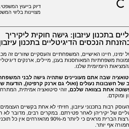
דיוק בייעוץ המשפטי.
מצויינות בליווי המשפ
יים בתכנון עיזבון: גישה חוקית ליקיריך
הזנחת הנכסים הדיגיטליים בתכנון עיזבון
 ימינו, חיינו האישיים, המשפחתיים והעסקיים שזורים זה מכב
ונות משפחתיות המאוחסנות בענן, מיילים, ארנקים דיגיטליים
מציאות היומיומית שלנו.
ואציה שבה אתם מעוניינים שתהיה גישה לבני המשפחה
ל חשבונות נעולים (ואולי גם ארנק קרפיטו), הודעות של
שוטה אחת בצוואה שלכם,
זוהי סיטואציה אמיתית, המתרחש
ן ומוקדם.
ן העוסק רבות בתכנוני עיזבון, חזיתי לא אחת בקשיים העצומ
ליים של יקיריהן לאחר פטירתם. במקרים רבים, מדובר לא ר
סקרים שנערכו בארצות הברית מראים כי ל
חמורה אף יותר.