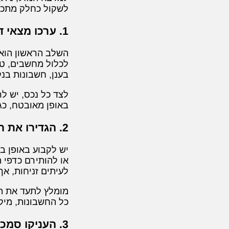
לשקול כחלק מתכנון
1. ערכו מצאי דיגיטלי מפורט
השלב הראשון הוא 
לכלול מחשבים, טלפ
בענן, חשבונות בנק
באופן מאובטח, כג
2. הגדירו את רצונותיכם
יש לקבוע באופן ב
או להותירם כדפי 
לעיתים זניחות, א
מומלץ לתעד את הה
כל החשבונות, מיק
3. העניקו סמכות משפטית מפורשת