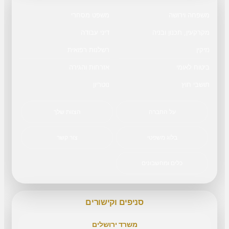
משפחה וירושה
משפט מסחרי
מקרקעין, תכנון ובניה
דיני עבודה
נזיקין
רשלנות רפואית
ביטוח לאומי
אזרחות והגירה
תושבי חוץ
נוטריון
על החברה
הצוות שלך
בלוג משפטי
צור קשר
כלים ומחשבונים
סניפים וקישורים
משרד ירושלים