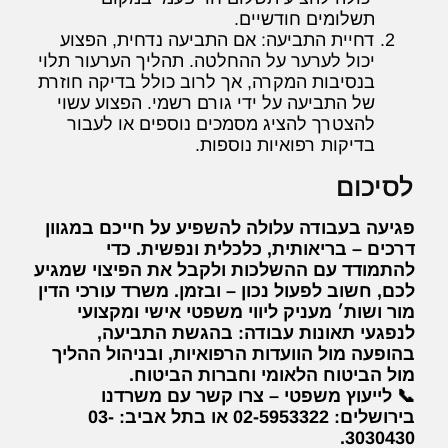
תשלומים חודשיים.
דחיית התביעה: אם התביעה נדחית, הפצוע
יכול לערער על ההחלטה. תהליך הערעור תלוי
בנסיבות המקרה, אך לרוב כולל בדיקה חוזרת
של התביעה על ידי גורם רשמי. הפצוע עשוי
להצטרך להציג מסמכים נוספים או לעבור
בדיקות רפואיות נוספות.
לסיכום
פגיעה בעבודה עלולה להשפיע על חייכם במגוון
דרכים – בריאותית, כלכלית ונפשית. כדי
להתמודד עם ההשלכות ולקבל את הפיצוי שמגיע
לכם, חשוב לפעול נכון – ובזמן. משרד עורכי הדין
מור ושות׳ מעניק ליווי משפטי אישי ומקצועי
לנפגעי תאונות עבודה: בהגשת התביעה,
בהופעה מול הוועדות הרפואיות, ובניהול ההליך
מול הביטוח הלאומי וחברות הביטוח.
📞 לייעוץ משפטי – צרו קשר עם משרדנו
בירושלים: 02-5953322 או בתל אביב: 03-
3030430.