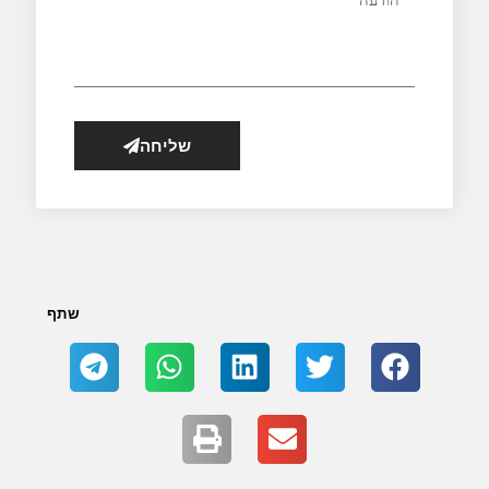
שליחה
שתף