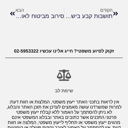
הקודם
הבא
תושבות קבע בישראל – מדריך משפטי מלא
סירוב מביטוח לאומי אינו סוף פסוק: מה עושים כשנדחית תביעת נכות?
זקוק לסיוע משפטי? חייג אלינו עכשיו 02-5953322
שימת לב
אין לראות בתכני האתר ייעוץ משפטי, המלצות או חוות דעת:
למרות שמשרדנו עושה מאמצים לעדכן את תוכן האתר והבלוג,
לא ניתן להסתמך על האמור ללא קבלת ייעוץ משפטי
פרטני.התכנים אשר כתובים באתר ובבלוג המשפטי אינם
מהווים ייעוץ משפטי או תחליף לייעוץ משפטי, המלצה או חוות
דעת. אין להסתמך על האמור לצורך נקיטת פעולה או הימנעות