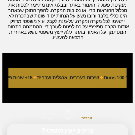
מנקיטת פעולה. האמור באתר ובבלוג אינו מתיימר לכסות את
מכלול ההוראות בדין או נסיבות המקרה. להפך התוכן שבאתר
הינו כללי בלבד ורובו נשען על הנחות יסוד שונות שבהכרח לא
יתאימו לכל מקרה ומקרה. על-מנת לקבל יעוץ משפטי מדויק
אודות מקרה ספציפי עליכם לפנות לעורך דין המתמחה בתחום.
המסתמך על האמור באתר ללא ייעוץ משפטי נושא באחריות
המלאה למעשיו.
Dun
שירות בעברית, אנגלית וערבית
15+ שנות פעילות
שפה
עברית
English
العربية
צריכים ייעוץ משפטי?