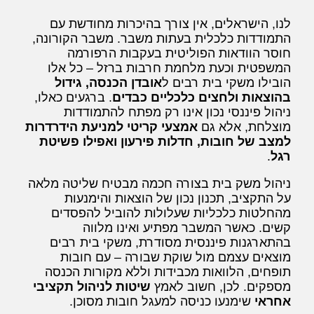
לנו, הישראלים, אין צורך בהיכרות מחודשת עם
התמודדות כלכלית בעתות משבר. משבר הקורונה,
חוסר הוודאות הפוליטית בעקבות הרפורמה
המשפטית וכעת מלחמת חרבות ברזל – כל אלו
הובילו משקי בית רבים ל
אובדן הכנסה, גידול
בהוצאות ולחצים כלכליים כבדים
. ברגעים כאלו,
ניהול פיננסי נכון אינו רק מפתח להתמודדות
מוצלחת, אלא גם
אמצעי קריטי למניעת הידרדרות
למצב של חובות, חדלות פירעון ואפילו פשיטת
רגל
.
ניהול משק בית בצורה חכמה מבטיח שליטה מלאה
על התקציב, תכנון נכון של הוצאות והימנעות
מהחלטות כלכליות שעלולות להוביל להפסדים
קשים. כאשר המשבר מפתיע ואינו מלווה
בהתארגנות פיננסית מסודרת, משקי בית רבים
מוצאים עצמם מול שוקת שבורה – עם חובות
תופחים, הלוואות מכבידות וללא מקורות הכנסה
מספקים. לכן, חשוב לאמץ
שיטות לניהול תקציבי
אחראי
שימנעו כניסה למעגל חובות מסוכן.