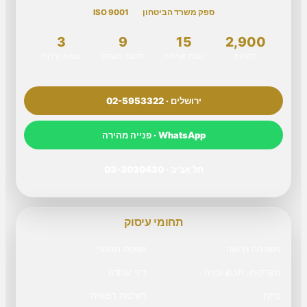
ספק משרד הביטחון
ISO 9001
3
9
15
2,900
לקוחות
שנות פעילות
תחומי משפט
שפות שירות
ירושלים · 02-5953322
WhatsApp · פנייה מהירה
תל אביב · 03-3030430
תחומי עיסוק
משפחה וירושה
משפט מסחרי
מקרקעין, תכנון ובניה
דיני עבודה
נזיקין
רשלנות רפואית