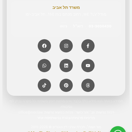
משרד תל אביב
מגדל WE TLV, רחוב מנחם בגין 150, תל אביב-יפו
03-3030430
דוא״ל
ניווט
המידע באתר הוא מידע כללי בלבד ואינו מהווה ייעוץ משפטי. כל מקרה נבחן לפי
נסיבותיו.
רכזת נגישות: גב׳ אור כושר · פניות בנושא נגישות:
office@mor.law
מדיניות פרטיות
הצהרת נגישות
מפת אתר
מור ושות׳, חברת עורכי דין ונוטריון © 2011-2026