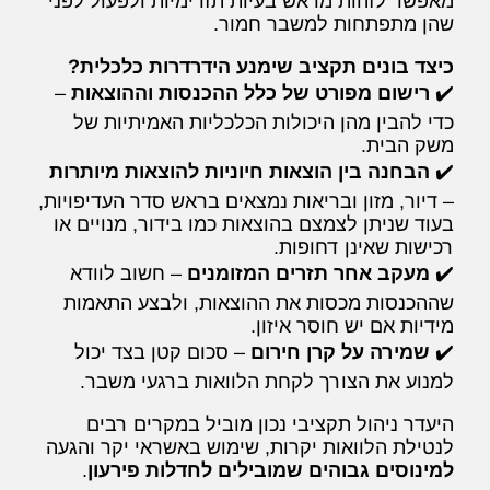
מאפשר לזהות מראש בעיות תזרימיות ולפעול לפני
שהן מתפתחות למשבר חמור.
כיצד בונים תקציב שימנע הידרדרות כלכלית?
✔️
רישום מפורט של כלל ההכנסות וההוצאות
–
כדי להבין מהן היכולות הכלכליות האמיתיות של
משק הבית.
✔️
הבחנה בין הוצאות חיוניות להוצאות מיותרות
– דיור, מזון ובריאות נמצאים בראש סדר העדיפויות,
בעוד שניתן לצמצם בהוצאות כמו בידור, מנויים או
רכישות שאינן דחופות.
✔️
מעקב אחר תזרים המזומנים
– חשוב לוודא
שההכנסות מכסות את ההוצאות, ולבצע התאמות
מידיות אם יש חוסר איזון.
✔️
שמירה על קרן חירום
– סכום קטן בצד יכול
למנוע את הצורך לקחת הלוואות ברגעי משבר.
היעדר ניהול תקציבי נכון מוביל במקרים רבים
לנטילת הלוואות יקרות, שימוש באשראי יקר והגעה
למינוסים גבוהים שמובילים לחדלות פירעון
.