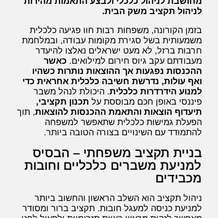
מחושבת לניהול כלכלי ולבצע התאמות מהירות
לניהול תקציב משק הבית.
בזמן הקורונה, משפחות רבות חוו פגיעה כלכלית
משמעותית בשל סגירת מקומות עבודה, ובמלחמת
חרבות ברזל, לא מעט ישראלים נאלצו להיעדר
מעבודתם עקב גיוס חירום למילואים.
כאשר
ההכנסות נפגעות אך ההוצאות נותרות כשהיו
ואף עולות, נדרשת חשיבה כלכלית אחראית כדי
למנוע הידרדרות כלכלית
. היכולת לנהל משבר
פיננסי באופן חכם מבוססת על
תכנון תקציבי,
תיעדוף הוצאות והתאמת ההכנסות להוצאות
, תוך
הפעלת גמישות כלכלית שתאפשר למשפחה
להתמודד עם השינויים בצורה הטובה ביותר.
בניית תקציב משפחתי – הבסיס
למניעת משברים כלכליים וחובות
מכבידים
ניהול תקציב הוא השלב הראשון והחשוב ביותר
למניעת כניסה למעגל חובות. תקציב ברור ומסודר