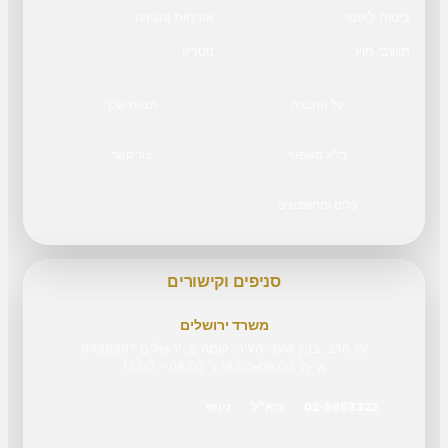
ביטוח לאומי
אזרחות והגירה
תושבי חוץ
נוטריון
על החברה
הצוות שלך
בלוג משפטי
צור קשר
כלים ומחשבונים
סניפים וקישורים
משרד ירושלים
יפו 216, בניין שערי העיר, קומה 2, ירושלים 9438307
א'-ה' 08:00–18:00 ו׳ 08:00 - 13:00
02-5953322
דוא״ל
ניווט