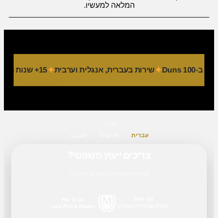
המלאה למעשיו.
Duns 1
שירות בעברית, אנגלית וערבית
15+ שנות פעילות
שפה
עברית
English
العربية
צריכים ייעוץ משפטי?
פנייה ראשונית לתיאום ובירור כללי