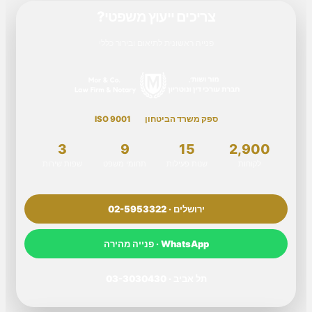
צריכים ייעוץ משפטי?
פנייה ראשונית לתיאום ובירור כללי
ספק משרד הביטחון
ISO 9001
3
9
15
2,900
לקוחות
שנות פעילות
תחומי משפט
שפות שירות
ירושלים · 02-5953322
WhatsApp · פנייה מהירה
תל אביב · 03-3030430