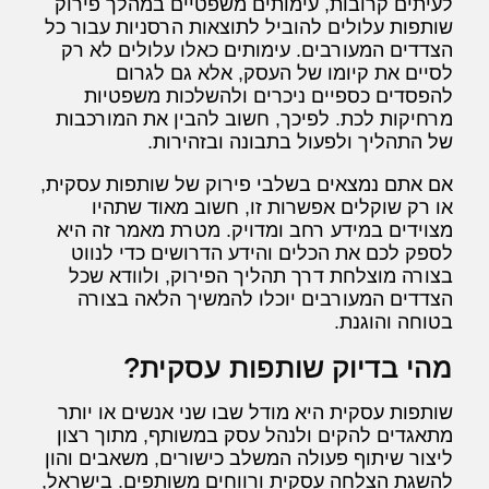
לעיתים קרובות, עימותים משפטיים במהלך פירוק
שותפות עלולים להוביל לתוצאות הרסניות עבור כל
הצדדים המעורבים. עימותים כאלו עלולים לא רק
לסיים את קיומו של העסק, אלא גם לגרום
להפסדים כספיים ניכרים ולהשלכות משפטיות
מרחיקות לכת. לפיכך, חשוב להבין את המורכבות
של התהליך ולפעול בתבונה ובזהירות.
אם אתם נמצאים בשלבי פירוק של שותפות עסקית,
או רק שוקלים אפשרות זו, חשוב מאוד שתהיו
מצוידים במידע רחב ומדויק. מטרת מאמר זה היא
לספק לכם את הכלים והידע הדרושים כדי לנווט
בצורה מוצלחת דרך תהליך הפירוק, ולוודא שכל
הצדדים המעורבים יוכלו להמשיך הלאה בצורה
בטוחה והוגנת.
מהי בדיוק שותפות עסקית?
שותפות עסקית היא מודל שבו שני אנשים או יותר
מתאגדים להקים ולנהל עסק במשותף, מתוך רצון
ליצור שיתוף פעולה המשלב כישורים, משאבים והון
להשגת הצלחה עסקית ורווחים משותפים. בישראל,