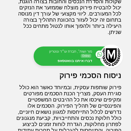
שקולות והסדרת הנכסים והחובות בצורה הוגנת,
יכול להבטיח פירוק מוצלח שממזער את הנזקים
לכל המעורבים. ליווי מקצועי של עורך דין מנוסה
בתחום זה יכול לעזור בהכוונת התהליך בצורה
היעילה ביותר ולהפוך אותו לנטול מתחים ככל
שניתן.
מור ושות׳, חברת עו״ד ונוטריון
Online
דברו איתנו בוואטסאפ
ניסוח הסכמי פירוק
פירוק שותפות עסקית, ובמיוחד כאשר הוא כולל
סגירת העסק, מצריך הכנת הסכמים מפורטים
ומקיפים שיכסו את כל ההיבטים המשפטיים
והפיננסיים של תהליך הפירוק. הסכמים אלו
נדרשים לכלול התייחסות למגוון נושאים חיוניים,
כולל חלוקת נכסים והתחייבויות, קביעת מנגנונים
לפתרון מחלוקות, הגדרת לוחות זמנים לביצוע
הפירוק, והתייחסות להגבלות על תחרות עתידית