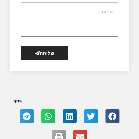
שליחה
שתף