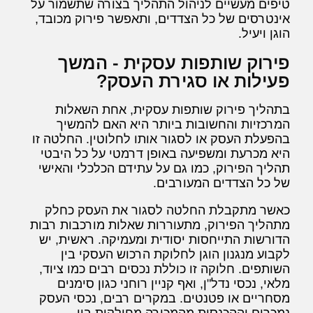
טיפים מעשיים לניהול התהליך בצורה שתשמור על
אינטרסים של כל הצדדים, ותאפשר פירוק מכובד,
הוגן ויעיל.
פירוק שותפות עסקית - המשך
פעילות או סגירת העסק?
בתהליך פירוק שותפות עסקית, אחת השאלות
המרכזיות והחשובות ביותר היא האם להמשיך
בהפעלת העסק או לסגור אותו לחלוטין. החלטה זו
היא מכרעת ומשפיעה באופן דרמטי על כל היבטי
תהליך הפירוק, כמו גם על עתידם הכלכלי והאישי
של כל הצדדים המעורבים.
כאשר מתקבלת החלטה לסגור את העסק כחלק
מתהליך הפירוק, מתעוררות שאלות מורכבות רבות
הדורשות התייחסות יסודית ומעמיקה. ראשית, יש
לקבוע מנגנון הוגן לחלוקת הרכוש העסקי בין
השותפים. חלוקה זו כוללת נכסים רבים כמו ציוד,
מלאי, נכסי נדל"ן, ואף קניין רוחני כגון סימנים
מסחריים או פטנטים. במקרים רבים, נכסי העסק
נמכרים וההכנסות מהמכירה מחולקות בין