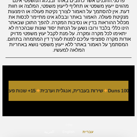
פרטני.התכנים אשר כתובים באתר ובבלוג המשפטי אינם
מהווים ייעוץ משפטי או תחליף לייעוץ משפטי, המלצה או חוות
דעת. אין להסתמך על האמור לצורך נקיטת פעולה או הימנעות
מנקיטת פעולה. האמור באתר ובבלוג אינו מתיימר לכסות את
מכלול ההוראות בדין או נסיבות המקרה. להפך התוכן שבאתר
הינו כללי בלבד ורובו נשען על הנחות יסוד שונות שבהכרח לא
יתאימו לכל מקרה ומקרה. על-מנת לקבל יעוץ משפטי מדויק
אודות מקרה ספציפי עליכם לפנות לעורך דין המתמחה בתחום.
המסתמך על האמור באתר ללא ייעוץ משפטי נושא באחריות
המלאה למעשיו.
שירות בעברית, אנגלית וערבית
15+ שנות פעילות
9 מחלקות מקצועיות
שפה
עברית
English
العربية