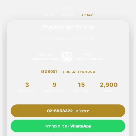
שפה
עברית
English
العربية
צריכים ייעוץ משפטי?
פנייה ראשונית לתיאום ובירור כללי
ספק משרד הביטחון
ISO 9001
3
9
15
2,900
לקוחות
שנות פעילות
תחומי משפט
שפות שירות
ירושלים · 02-5953322
WhatsApp · פנייה מהירה