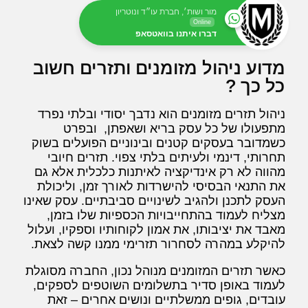
מור ושות׳, חברת עו״ד ונוטריון
Online
דברו איתנו בוואטסאפ
מדוע ניהול מזומנים ותזרים חשוב
כל כך ?
ניהול תזרים מזומנים הוא נדבך יסודי ובלתי נפרד
מתפעולו של כל עסק בריא ושאפתן, ובפרט
כשמדובר בעסקים קטנים ובינוניים הפועלים בשוק
תחרותי, דינמי ולעיתים בלתי צפוי. תזרים חיובי
מהווה לא רק אינדיקציה לאיתנות כלכלית אלא גם
את התנאי הבסיסי להישרדות לאורך זמן, וליכולת
העסק לתכנן ולהגיב לשינויים סביבתיים. עסק שאינו
מצליח לעמוד בהתחייבויות הכספיות שלו בזמן,
מאבד את יציבותו, את אמון לקוחותיו וספקיו, ועלול
להיקלע במהרה לסחרור תזרימי ממנו קשה לצאת.
כאשר תזרים המזומנים מנוהל נכון, החברה מסוגלת
לעמוד באופן סדיר בתשלומים השוטפים לספקים,
עובדים, גופים ממשלתיים ונושים אחרים – זאת