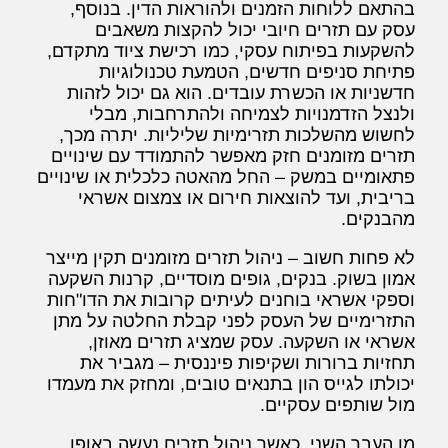
בהתאם ללוחות הזמנים ולהוראות הדין. בנוסף,
עסק עם תזרים חיובי יכול להקצות משאבים
להשקעות בפיתוח עסקי, כמו רכישת ציוד מתקדם,
פתיחת סניפים חדשים, הטמעת טכנולוגיות
חדשניות או הכשרת עובדים. הוא גם יכול לזהות
ולנצל הזדמנויות לצמיחה ולהתרחבות, מבלי
לחשוש מהשלכות תזרימיות שליליות. יתרה מכך,
תזרים מזומנים חזק מאפשר להתמודד עם שינויים
פתאומיים במשק – החל מהאטה כלכלית או שינויים
בריבית, ועד להוצאות חירום או צמצום אשראי
מהבנקים.
לא פחות חשוב – ניהול תזרים מזומנים תקין מייצר
אמון בשוק. בנקים, גופים מוסדיים, קרנות השקעה
וספקי אשראי בוחנים לעיתים קרובות את הדו"חות
התזרימיים של העסק לפני קבלת החלטה על מתן
אשראי או השקעה. עסק שמציג תזרים מאוזן,
תחזיות ברורות ושקיפות פיננסית – מגביר את
יכולתו לגייס הון בתנאים טובים, ומחזק את מעמדו
מול שותפים עסקיים.
מן העבר השני, כאשר ניהול תזרים נעשה באופן