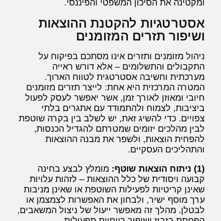
ומקטינה את הסיכון המשפטי והפיננסי.
אסטרטגיות להקטנת ההוצאות
ושיפור תזרים המזומנים
ניהול מזומנים ותזרים אינו מסתכם בפיקוח על
התקבולים והתשלומים – אלא דורש ראייה
מערכתית וחשיבה אסטרטגית לטווח הארוך.
המטרה המרכזית היא אחת: לייצר תזרים מזומנים
חיובי ומאוזן לאורך זמן, אשר יאפשר לעסק לפעול
ביציבות, לצמוח ולהתמודד עם אתגרים בלתי
צפויים. כדי להשיג זאת, יש לשלב בין בקרה שוטפת
לבין מהלכים יזומים שמטרתם להגדיל הכנסות,
להפחית הוצאות, ולשפר את מבנה ההוצאות
והתהליכים העסקיים.
(1) ניתוח הוצאות שוטף:
מומלץ לבצע בחינה
קבועה ויסודית של כלל ההוצאות – לזהות עלויות
שאינן קריטיות לפעילות השוטפת או שאינן מניבות
ערך מוסף ישיר, ולבחון את האפשרות לצמצמן או
לבטלן. מהלך זה מאפשר ייעול של ניצול המשאבים,
הפחתת בזבוז ושיפור רווחיות תפעולית.