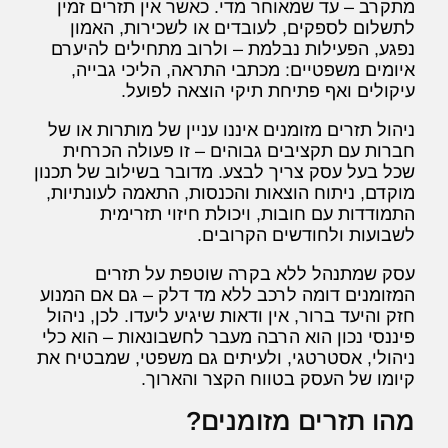
מתקרב – עד שמאוחר מדי. כאשר אין תזרים זמין
לתשלום לספקים, לעובדים או לשכירות, האמון
נפגע, הפעילות נבלמת – ולרוב מתחילים להיערם
איומים משפטיים: מכתבי התראה, הליכי גבייה,
עיקולים ואף פתיחת תיקי הוצאה לפועל.
ניהול תזרים מזומנים איננו עניין של מותרות או של
חברות עם תקציבים גבוהים – זו פעולה הכרחית
שכל בעל עסק צריך לבצע. מדובר בשילוב של תכנון
מוקדם, ניתוח הוצאות והכנסות, התאמה לעונתיות,
התמודדות עם חובות, ויכולת חיזוי תזרימית
לשבועות ולחודשים הקרובים.
עסק שמתנהל ללא בקרה שוטפת על תזרים
המזומנים דומה לרכב ללא מד דלק – גם אם המנוע
חזק והיעד ברור, אין ודאות שיגיע ליעדו. לכן, ניהול
פיננסי נכון הוא הרבה מעבר לחשבונאות – הוא כלי
ניהולי, אסטרטגי, ולעיתים גם משפטי, שמבטיח את
קיומו של העסק בטווח הקצר והארוך.
מהו תזרים מזומנים?