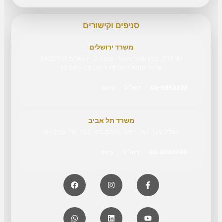
סניפים וקישורים
משרד ירושלים
יפו 216, בניין שערי העיר, קומה 2, ירושלים 9438307
א'-ה' 08:00–18:00 ו׳ 08:00 - 13:00
02-5953322
דוא״ל
ניווט
משרד תל אביב
מגדל WE TLV, רחוב מנחם בגין 150, תל אביב-יפו
03-3030430
דוא״ל
ניווט