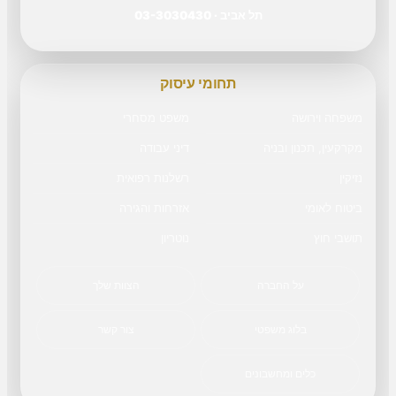
תל אביב · 03-3030430
תחומי עיסוק
משפחה וירושה
משפט מסחרי
מקרקעין, תכנון ובניה
דיני עבודה
נזיקין
רשלנות רפואית
ביטוח לאומי
אזרחות והגירה
תושבי חוץ
נוטריון
על החברה
הצוות שלך
בלוג משפטי
צור קשר
כלים ומחשבונים