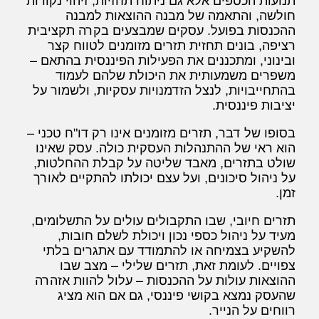
תנועות הכספים אלא גם ניתוח תחזיות, זיהוי נקודות
חולשה, והתאמה של מבנה ההוצאות למבנה
ההכנסות בפועל. עסקים שמבצעים בקרה תקציבית
רציפה, בונים תחזית תזרים מזומנים לטווח קצר
ובינוני, ומתכננים את הפעילות הפיננסית בהתאם –
משפרים משמעותית את היכולת שלהם לעמוד
בהתחייבויות, לנצל הזדמנויות עסקיות, ולשמור על
יציבות פיננסית.
בסופו של דבר, תזרים מזומנים אינו רק דו"ח טכני –
הוא ראי של ההתנהלות העסקית כולה. עסק שאינו
שולט בתזרים, מאבד שליטה על קבלת ההחלטות,
על ניהול סיכונים, ועל עצם יכולתו להתקיים לאורך
זמן.
תזרים חיובי, שבו התקבולים עולים על התשלומים,
מעיד על ניהול כספי נכון ויכולת לשלם חובות,
להשקיע בצמיחה או להתמודד עם אתגרים בלתי
צפויים. לעומת זאת, תזרים שלילי – מצב שבו
ההוצאות עולות על ההכנסות – עלול להוות אזהרה
שהעסק נמצא בקושי פיננסי, גם אם הוא מציג
רווחים על הנייר.