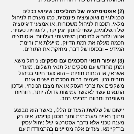
(2) אופטימיזציה של תהליכים:
שימוש בכלים
טכנולוגיים ואוטומציה פיננסית, כמו מערכות לניהול
מלאי, תוכנות לניהול משכורות, או אמצעי דיגיטציה
של תשלומים, עשוי לחסוך זמן יקר, להפחית טעויות
אנוש ולהביא לחיסכון משמעותי בעלויות. אוטומציה
חכמה מעלה את רמת הדיוק, מייעלת את זרימת
המידע – ובסופו של דבר, מחזקת את התזרים.
(3) שיפור תנאי הסכמים עם ספקים:
ניהול משא
ומתן מחודש עם ספקים על תנאי תשלום, מועדי
אשראי, או הנחות חוזיות – הוא צעד חיוני בניהול
תזרים נכון. פעמים רבות הסכמים ישנים אינם
משקפים את צרכי העסק או את מצבו הנוכחי, ועדכון
התנאים עשוי לאפשר גמישות גדולה יותר, רווחיות
משופרת ומרווח תזרימי רחב.
יישום של שלושת הצעדים הללו, כאשר הוא מבוצע
מתוך ראייה מערכתית ותוך תכנון קדימה, אינו רק
מענה טכני אלא נדבך אסטרטגי של ניהול עסקי
בר־קיימא. צעדים אלה מסייעים בהתמודדות עם