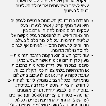
באקסל או יומן של גוגל יכול לסייע מאוד)
עשוי לשפר משמעותית את יכולת השליטה
בניהול השוטף.
הפרדה ברורה בין חשבונות פרטיים לעסקיים
היא צעד נוסף קריטי, אשר לצערנו בעלי
עסקים רבים נוטים להזניח. ערבוב בין
ההוצאות האישיות להוצאות העסק מקשה על
שליטה תזרימית, עלול ליצור בלבול בשלב
הדיווחים לרשויות המס – ולעיתים אף לגרום
לחוסר נזילות מדומה.
עוד נדבך חשוב הוא הקמת רזרבה תזרימית –
מעין קרן חירום פנימית אשר תשמש כמגן
פיננסי במקרה של ירידה פתאומית בהכנסות
או התרחשות בלתי צפויה כמו תקלה בציוד,
עזיבת לקוח עיקרי, או אפילו עיכוב בתשלום
מהמדינה. ככלל אצבע, מומלץ לייעד לפחות 2-
3 חודשי הוצאות שוטפות כרזרבה בסיסית.
בנוסף, חיוני לבצע תחזית תזרים מזומנים
קדימה – בטווחים קצרים (30-90 יום) וארוכים
(עד שנה). התחזית התזרימית צריכה לכלול
תכנון מפורט של מועדי תשלומים צפויים, כולל