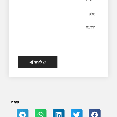
שליחה
שתף