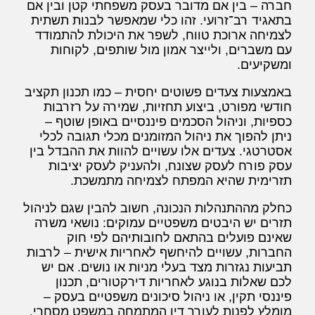
חברה – בין אם מדובר בעסק משפחתי קטן ובין אם
בתאגיד רב־זרועי. זהו כלי שמאפשר לבנות תשתית
לצמיחה ארוכת טווח, לשפר את היכולת להתמודד
עם משברים, ולייצר אמון מול שותפים, לקוחות
ומשקיעים.
באמצעות צעדים פשוטים יחסית – כמו תכנון תקציב
חודשי מפורט, ביצוע תחזיות, שמירה על רזרבות
כספיות, וניהול הסכמים פיננסיים באופן שוטף –
ניתן להפוך את ניהול המזומנים מכלי תגובה לכלי
אסטרטגי. צעדים אלו עשויים להוות את ההבדל בין
עסק פורח לעסק שצונח, ולהעניק לעסק יציבות
תזרימית שהיא המפתח לצמיחה מתמשכת.
כחלק מההתנהלות הנכונה, חשוב להבין שגם לניהול
תזרים יש היבטים משפטיים עמוקים: נושאי משרה
שאינם פועלים בהתאם לחובותיהם לפי חוק
החברות, עשויים להיחשף לאחריות אישית – לרבות
תביעות נגזרות מצד בעלי מניות או נושים. אם יש
לכם שאלות בנוגע לאחריות דירקטורים, תכנון
פיננסי תקין, או ניהול סיכונים משפטיים בעסק –
מומלץ לפנות לעורך דין המתמחה במשפט מסחרי.