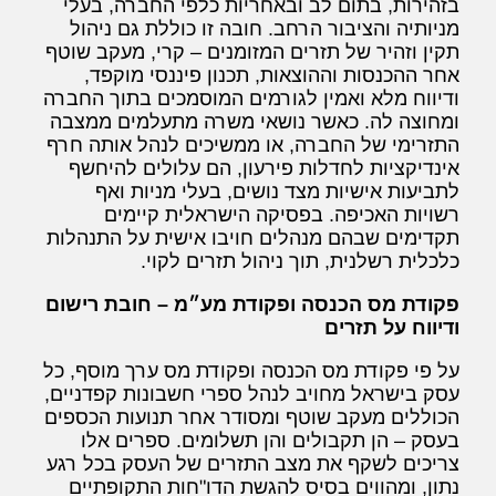
בזהירות, בתום לב ובאחריות כלפי החברה, בעלי
מניותיה והציבור הרחב. חובה זו כוללת גם ניהול
תקין וזהיר של תזרים המזומנים – קרי, מעקב שוטף
אחר ההכנסות וההוצאות, תכנון פיננסי מוקפד,
ודיווח מלא ואמין לגורמים המוסמכים בתוך החברה
ומחוצה לה. כאשר נושאי משרה מתעלמים ממצבה
התזרימי של החברה, או ממשיכים לנהל אותה חרף
אינדיקציות לחדלות פירעון, הם עלולים להיחשף
לתביעות אישיות מצד נושים, בעלי מניות ואף
רשויות האכיפה. בפסיקה הישראלית קיימים
תקדימים שבהם מנהלים חויבו אישית על התנהלות
כלכלית רשלנית, תוך ניהול תזרים לקוי.
פקודת מס הכנסה ופקודת מע״מ – חובת רישום
ודיווח על תזרים
על פי פקודת מס הכנסה ופקודת מס ערך מוסף, כל
עסק בישראל מחויב לנהל ספרי חשבונות קפדניים,
הכוללים מעקב שוטף ומסודר אחר תנועות הכספים
בעסק – הן תקבולים והן תשלומים. ספרים אלו
צריכים לשקף את מצב התזרים של העסק בכל רגע
נתון, ומהווים בסיס להגשת הדו"חות התקופתיים