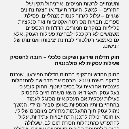
והשנתיים לרשות המיסים. אי־ניהול תקין של
התזרים – למשל, היעדר תיעוד או הצגת נתונים
שגויים – עלול לגרור קנסות מנהליים, פסילת
ספרים, חבויות מס רטרואקטיביות ואף סנקציות
פליליות במקרים חמורים. הדו"חות הכספיים
משמשים לא רק ככלי לבחינת פעילות העסק, אלא
גם כאמצעי רגולטורי לבחינת יציבותו ואמינותו של
הנישום.
חוק חדלות פירעון ושיקום כלכלי – חובה להפסיק
פעילות עסקית לא סולבנטית
החוק החדש והמקיף בתחום חדלות הפירעון, שנכנס
לתוקף בשנת 2019, מבסס את הדרישה להתנהלות
פיננסית אחראית על בסיס שוטף. החוק קובע כי
בעל עסק, תאגיד או נושא משרה חייב להפסיק
פעילות עסקית אם העסק אינו מסוגל לעמוד
בהתחייבויותיו הכספיות באופן סביר ומיידי. המשך
ניהול עסק תוך התעלמות מתזרים מזומנים שלילי,
או חוסר יכולת לתכנן התחייבויות עתידיות, עלול
להתפרש כהתנהלות חסרת תום לב, שעלולה
להוביל לפתיחת הליכים משפטיים אישיים, שלילת