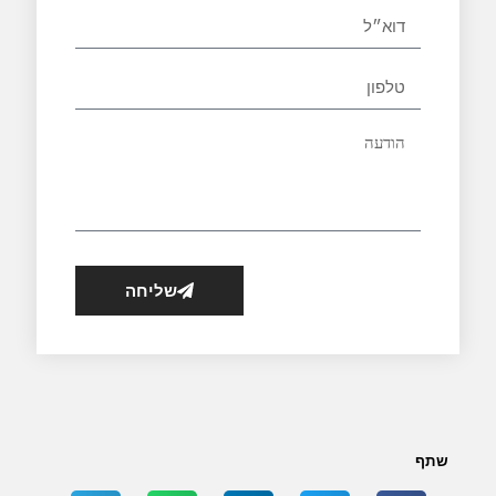
שליחה
שתף