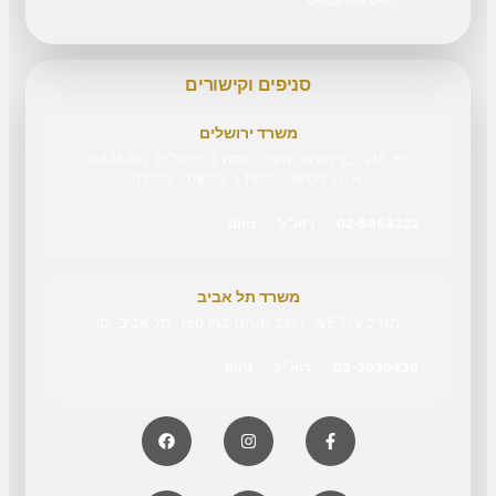
סניפים וקישורים
משרד ירושלים
יפו 216, בניין שערי העיר, קומה 2, ירושלים 9438307
א'-ה' 08:00–18:00 ו׳ 08:00 - 13:00
02-5953322
דוא״ל
ניווט
משרד תל אביב
מגדל WE TLV, רחוב מנחם בגין 150, תל אביב-יפו
03-3030430
דוא״ל
ניווט