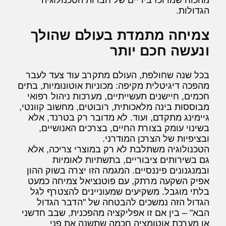
מהכוח שמרוכז בידיים של חברות הטכנולוגיה
הגדולות.
צמיחה מתמדת בעולם שהולך
ונעשה חכם יותר
בכל שנה שחולפת, העולם מתקרב עוד צעד לעבר
מהפכה דיגיטלית מקיפה: מכוניות אוטונומיות, בתים
חכמים, חיישנים תעשייתיים, מערכות ניהול רפואי
מבוססות בינה מלאכותית, רובוטים, מחשוב קוונטי,
גיימינג מתקדם, ועוד. לא מדובר רק בטרנד, אלא
בשינוי עומק בצורת החיים, בצרכים האנושיים,
ובציפיות של הצרכן המודרני.
הטכנולוגיה משתלבת לא רק במוצרי צריכה, אלא
גם בשירותים ציבוריים, בתשתיות לאומיות
ובמנגנונים פיננסיים. המגמה הזו יצרה בשוק ההון
אפיק השקעה מרתק, עם פוטנציאל צמיחה כמעט
בלתי מוגבל. משקיעים שמעוניינים להצטרף לגל
הגדול הזה נמשכים להבטחה של "הדבר הגדול
הבא" – בין אם זו אפליקציה מהפכנית, שבב חדשני
או מערכת אוטומציה חכמה שתשנה את פני