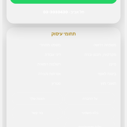
תל אביב · 03-3030430
תחומי עיסוק
משפחה וירושה
משפט מסחרי
מקרקעין, תכנון ובניה
דיני עבודה
נזיקין
רשלנות רפואית
ביטוח לאומי
אזרחות והגירה
תושבי חוץ
נוטריון
על החברה
הצוות שלך
בלוג משפטי
צור קשר
כלים ומחשבונים