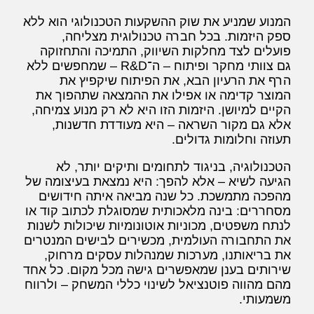
המנוע שמניע את שוק ההשקעות הטכנולוגי הוא ללא
ספק היזמות. בכל חברה טכנולוגית מצליחה,
פועלים לצד מחלקות השיווק, התמיכה והתחזוקה
גם צוותי מחקר ופיתוח – ה־R&D – שמחפשים ללא
הרף את הרעיון הבא, את הפיתוח שיקפיץ את
המוצר קדימה או אפילו את ההמצאה שתהפוך את
הקיים למיושן. היזמות הזו היא לא רק מנוע צמיחה,
אלא גם מקור השראה – היא מעודדת חדשנות,
תעוזה וחלומות גדולים.
הטכנולוגיה, בניגוד לתחומים ותיקים יותר, לא
הגיעה לשיא – אלא להפך: היא נמצאת בעיצומה של
מהפכה מתמשכת. כל שנה מביאה איתה חידושים
מסחררים: בינה מלאכותית שמסוגלת לכתוב קוד או
לנתח משפטים, מכוניות אוטונומיות שיכולות לשנות
את התחבורה העולמית, מכשירים לבישים המנטרים
את בריאותנו, מערכות שמנהלות עסקים מרחוק,
שירותים בענן שמאפשרים גישה מכל מקום. כל אחד
מהם מהווה פוטנציאל לשינוי כללי המשחק – ולרווח
משמעותי.