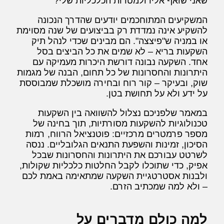
שאני שואף אליו ולמטרות הכלכליות שלי?
המשקיעים המתוחכמים יודעים שהדרך הנכונה
להשקיע אינה נמדדת רק בביצועים של שנה מסוימת
או במניה ש"פיצצה". הם מבינים שכדי לנהל תיק
השקעות בריא – לא שמים את כל הביצים בסל
אחד. השקעה נבונה דורשת היכרות מעמיקה עם
היתרונות והחסרונות של כל תחום, הבנה של מגמות
שוק, ובעיקר – קור רוח ובחירה מושכלת שמבוססת
על ידע ולא על תחושת בטן.
במאמר שלפניכם נצלול להשוואה בין השקעות
טכנולוגיות להשקעות מסורתיות, תוך בחינה של
מספר פרמטרים מרכזיים: פוטנציאל הרווח, רמות
הסיכון, זמינות והשפעת התנאים הגלובליים. ננסה
לשרטט עבורכם את היתרונות והחסרונות שבכל
אפיק, כדי שתוכלו לקבל החלטות כלכליות שקולות,
ולבנות אסטרטגיית השקעה שמתאימה באמת לכם
– ולא למה שמכתיב הזרם.
למה כולם מדברים על