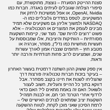
סצנת ההייטק הסוערת – נוצצת, מתוקשרת, עם
סיפורי הצלחה שגובלים לעיתים באגדה. חברות כמו
OpenAI, Nvidia, או אפל ממשיכות לרתק את
המשקיעים, לטפס במדדים גלובליים כמו ה-
NASDAQ ולמשוך אליהן גם משקיעים שלא תמיד
מבינים לעומק את המוצרים או הטכנולוגיה – אלא
פשוט "רוצים להיות שם". מצד שני, קיימות השקעות
מסורתיות – הוותיקות והיציבות, אלו שמבוססות על
תעשיות מוחשיות כמו נדל"ן, מסחר, אנרגיה או
מטבע חוץ – תחומים שצברו אמון לאורך עשרות
שנים, ושמציעים לרוב פחות תנודתיות והרבה יותר
ודאות.
אין ספק ששוק ההון השתנה דרמטית בעשור האחרון
– בעיקר בזכות חברות טכנולוגיה פורצות דרך
שהצליחו לשנות את חיינו בקצב מסחרר. אבל
דווקא בתוך כל ההייפ והעליות, חשוב לעצור
ולשאול: האם זה באמת מתאים לי? האם כדאי
לרדוף אחרי הטרנד הכי חם, או לבנות תמהיל
השקעות יציב שמתאים לצרכים האישיים שלי –
לרמת הסיכון שאני מוכן לקחת, לטווח ההשקעה