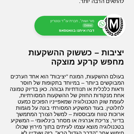
להתאים הרבה יותר.
מור ושות׳, חברת עו״ד ונוטריון
Online
דברו איתנו בוואטסאפ
יציבות – כששוק ההשקעות
מחפש קרקע מוצקה
בעולם ההשקעות, המונח "יציבות" הוא אחד הערכים
המבוקשים ביותר – במיוחד בתקופות של חוסר
ודאות כלכלית או תנודתיות גבוהה. כאן בדיוק טמונה
אחת מנקודות החוזק של ההשקעות המסורתיות,
לעומת שוק הטכנולוגיה שמאפייניו הפוכים כמעט
לחלוטין. בעוד המשקיע המסורתי בונה על מגמות
ארוכות טווח ומבוססות – למשל הצורך המתמשך
בדיור, צריכת אנרגיה או מסחר בינלאומי – המשקיע
בטכנולוגיה מוצא עצמו לעיתים בתוך מירוץ שכולו
חיפוש אחר "הדבר הגדול הבא", כזה שעדיין לא