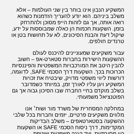
המשקיע הנבון אינו בוחר בין שני העולמות – אלא
משלב ביניהם. הוא יודע להעריך הזדמנות כשהוא
רואה אותה, אך גם לזהות הייפ מסוכן ולהתרחק
בזמן. השקעות חכמות הן כאלה שמבוססות על ידע,
שיקול דעת והבנת הסיכונים, לא על תחושות בטן או
טרנדים חולפים.
עבור משקיעים שמעוניינים להיכנס לעולם
ההשקעות הישירות בחברות סטארט-אפ – חשוב
להבין היטב את המורכבויות המשפטיות והפיננסיות
הכרוכות בכך. השקעות דרך הסכמי SAFE, לדוגמה,
דורשות ליווי משפטי מדויק, שיבטיח את זכויות
המשקיע ויגן עליו לאורך זמן, במיוחד כשמדובר
בשלב מוקדם בחיי החברה שבו הסיכון גבוה אך גם
הפוטנציאל משמעותי.
במחלקה המסחרית של משרד מור ושות׳ אנו
מלווים משקיעים פרטיים, יזמים וחברות בכל שלבי
ההשקעה בסטארטאפים – משלב הבדיקות
המקדימות, דרך ניסוח הסכמי SAFE או השקעות
הון מסורתיות, ועד הגנה משפטית שוטפת.