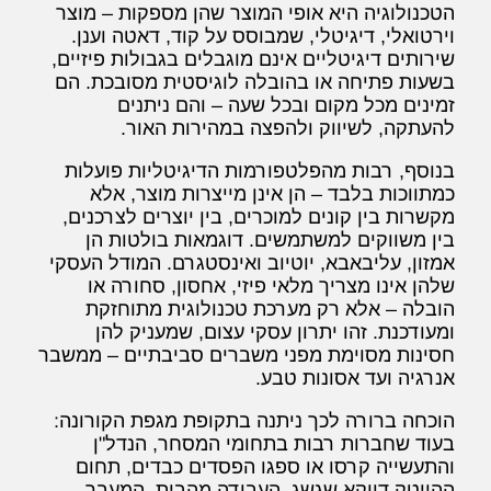
הטכנולוגיה היא אופי המוצר שהן מספקות – מוצר
וירטואלי, דיגיטלי, שמבוסס על קוד, דאטה וענן.
שירותים דיגיטליים אינם מוגבלים בגבולות פיזיים,
בשעות פתיחה או בהובלה לוגיסטית מסובכת. הם
זמינים מכל מקום ובכל שעה – והם ניתנים
להעתקה, לשיווק ולהפצה במהירות האור.
בנוסף, רבות מהפלטפורמות הדיגיטליות פועלות
כמתווכות בלבד – הן אינן מייצרות מוצר, אלא
מקשרות בין קונים למוכרים, בין יוצרים לצרכנים,
בין משווקים למשתמשים. דוגמאות בולטות הן
אמזון, עליבאבא, יוטיוב ואינסטגרם. המודל העסקי
שלהן אינו מצריך מלאי פיזי, אחסון, סחורה או
הובלה – אלא רק מערכת טכנולוגית מתוחזקת
ומעודכנת. זהו יתרון עסקי עצום, שמעניק להן
חסינות מסוימת מפני משברים סביבתיים – ממשבר
אנרגיה ועד אסונות טבע.
הוכחה ברורה לכך ניתנה בתקופת מגפת הקורונה:
בעוד שחברות רבות בתחומי המסחר, הנדל"ן
והתעשייה קרסו או ספגו הפסדים כבדים, תחום
ההייטק דווקא שגשג. העבודה מהבית, המעבר