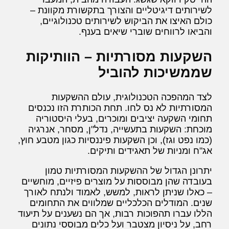
לשירותים דיגיטליים והצורך בתקשורת מקוונת –
כולם האיצו את הביקוש לשירותים טכנולוגיים,
והביאו לרווחים שוברי שיאים בענף.
השקעות מסורתיות – הוותיקות
שממשיכות להוביל
לצד המהפכה הטכנולוגית, עולם ההשקעות
המסורתיות לא נס לחו. תחת הכותרת הזו נכנסים
תחומי השקעה יציבים ומוכרים, בעלי היסטוריה
מוכחת: השקעות בתעשייה, נדל"ן, מסחר, אנרגיה
(כמו נפט וגז), וכן השקעות פיננסיות כגון מטבע חוץ,
אג"ח ומניות של תאגידים ותיקים.
יתרונן הגדול של ההשקעות המסורתיות טמון
בעובדה שהן מבוססות על מוצרים פיזיים, מוחשיים
– כאלו שניתן לראות, למשש, לאמוד ולנתח לאורך
שנים. המודלים הכלכליים שמלווים את התחומים
הללו עברו תהפוכות רבות, אך הם נשענים על תיעוד
רחב, על ניסיון מצטבר ועל כלים מבוססי נתונים