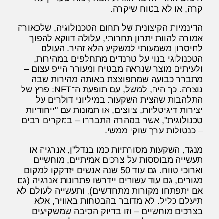
קרה, או לא בטוח שיקרה.
הדינמיות הקיצונית של תחום הטכנולוגיה, שלכאורה
אמורה להוות יתרון תחרותי, עלולה דווקא להפוך
לחיסרון משמעותי למשקיע הלא זהיר. העולם
הטכנולוגי בנוי על טרנדים מתחלפים במהירות,
ולעיתים מוצר שנראה מבטיח ומעורר הייפ עצום –
מתברר כבועה שמתפוצצת באותה מהירות שבה
נוצרה. כך היה, למשל, עם תופעת ה־NFT: פרץ של
התלהבות שהצית השקעות במיליוני דולרים על
יצירות דיגיטליות, ציוצים, או תמונות עם "ייחודיות
טכנולוגית", אשר במהרה התבררו – במקרים רבים
– כנטולות ערך שוקי ממשי.
מנגד, השקעות מסורתיות כמו בנדל"ן, אנרגיה או
תעשייה מבוססות על צרכים אמיתיים, מוחשיים
וארוכי טווח. גם עוד 50 שנה אנשים יזדקקו למקום
מגורים, גם עוד עשורים יידרשו פתרונות אנרגיה (גם
אם יתפתחו מקורות מתחדשים), ותעשייה לעולם לא
תיעלם כליל. לא מדובר בהבטחות באוויר, אלא
בצרכים מוחשיים – וזו בדיוק הסיבה שמשקיעים