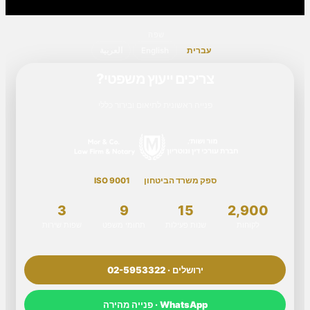
שפה
עברית
English
العربية
צריכים ייעוץ משפטי?
פנייה ראשונית לתיאום ובירור כללי
ספק משרד הביטחון
ISO 9001
3
9
15
2,900
לקוחות
שנות פעילות
תחומי משפט
שפות שירות
ירושלים · 02-5953322
WhatsApp · פנייה מהירה