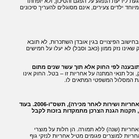
ל 12, לא תחול ההגנה הנוגעת לידיעת הנפגע על הפגם והסיכון, ולא יופחתו
וחד ילדים צעירים, אינם מסוגלים להעריך סיכונים
בחישוב הפיצויים בגין אובדן השתכרות, לא תובא
שאינו נזק ממון (כאב וסבל) לא יעלו על חמישים
תובענה לפי החוק אלא תוך עשר שנים מתום
 וכל תנאי המתנה על אחריות זו – בטל. החוק אינו
 את המסלול המשפטי המתאים לו.
חשוב להבחין בין חוק האחריות למוצרים פגומים לבין תקנות הגנת הצרכן (אחריות ושירות לאחר מכירה), תשס"ו-2006. בעוד
, תקנות הגנת הצרכן מתמקדות בזכות לקבל
חריות (שנה) ללא תמורה. הן חלות על מוצרי
 שקלים. לעומת זאת, חוק האחריות למוצרים פגומים מטיל אחריות לנזקי גוף