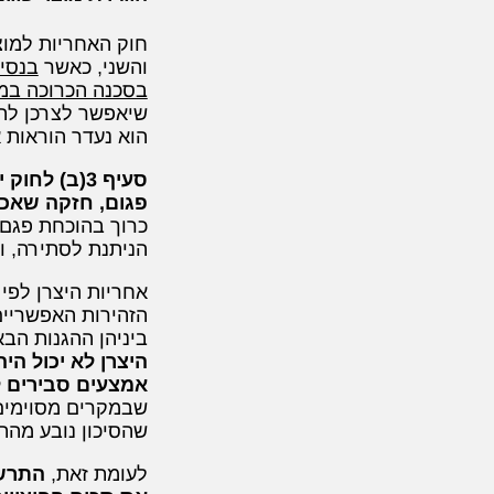
חוק האחריות למוצ
והשני, כאשר
בנסיב
בסכנה הכרוכה במ
שיאפשר לצרכן להש
הוא נעדר הוראות 
סעיף 3(ב)
פגום, חזקה שאכן
כרוך בהוכחת פגם 
הניתנת לסתירה, ו
אחריות היצרן לפי
ביניהן ההגנות הב
היצרן לא יכול ה
אמצעים סבירים למ
שבמקרים מסוימים, 
שהסיכון נובע מהת
לעומת זאת,
התרשל