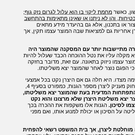
ון, כאשר
מחמת ליקוי בו הוא עלול לגרום נזק גוף
;
בטיחות, והן לא ניתנו או שאינן מתאימות בהתחשב
צור או בתכנון, אלא גם בהיעדר מידע מתאים
 אחריות גם למציאות שבה המוצר עצמו תקין, אך
המקרה מתיישבות יותר עם המסקנה שהמוצר היה
יא מקלה עליו את נטל ההוכחה הכבד שעלול להיות
צר עצמו ניזוק בתאונה. עם זאת, מדובר בחזקה
 כי הפגם נוצר לאחר שהמוצר יצא משליטתו.
מה מצדו. היא חלה גם אם היצרן נקט בכל אמצעי
הזהירות האפשריים ופעל בהתאם לסטנדרטים המקובלים בתעשייה. עם זאת, החוק מעניק ליצרן מספר הגנות, כמפורט בסעיף 4,
התפתחות המדעית בעת שהמוצר יצא משליטתו,
ר יצא משליטת היצרן שלא מרצונו והוא נקט
מו לסיכון.
הגנות אלו משקפות את ההכרה בכך
ה על הסיכון או יכולת למנוע אותו, ואם מפני
מוחלטת ליצרן, אך בית המשפט רשאי להפחית