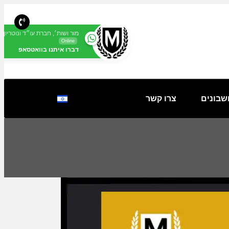
מור ושות׳, חברת עו״ד ונוטריון
Online
דברו איתנו בוואטסאפ
שבונים
צרו קשר