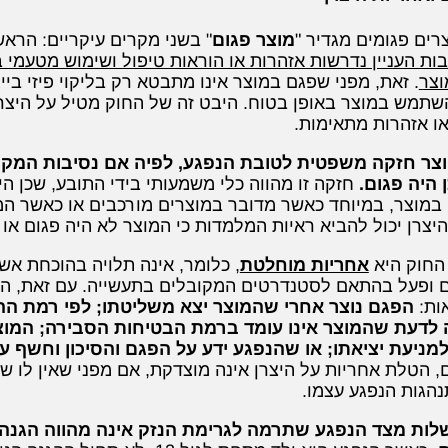
רים פגומים מגדיר "
מוצר פגום
" בשני מקרים עיקריים: הראש
ות העניין נדרשות אזהרות או הוראות טיפול ושימוש מטעמי 
וצר
. זאת, מפני שפגם במוצר אינו מתבטא רק בליקוי פיזי ביי
תמש במוצר באופן בטוח. היבט זה של החוק מטיל על היצרן
או אזהרות מתאימות.
 לחוק יוצר חזקה משפטית לטובת הנפגע, לפיה אם נסיבות 
 היה פגום.
חזקה זו מהווה כלי משמעותי בידי התובע, שכן ה
במוצר, במיוחד כאשר מדובר במוצרים מורכבים או כאשר המו
היצרן יכול להביא ראיות המלמדות כי המוצר לא היה פגום או
 החוק היא
אחריות מוחלטת
, כלומר, אינה תלויה בהוכחת אש
אות:
הפגם נוצר אחרי שהמוצר יצא משליטתו; לפי רמת ה
יה לדעת שהמוצר אינו עומד ברמת הבטיחות הסבירה; המוצ
ניעת יציאתו; או שהנפגע ידע על הפגם והסיכון וחשף עצ
הטלת אחריות על היצרן אינה מוצדקת, אם מפני שאין לו שליט
נהגות הנפגע עצמו.
ות מצד הנפגע שתרמה לגרימת הנזק אינה מהווה הגנה 