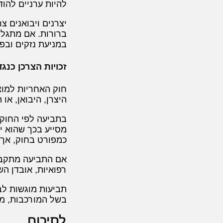
להיות ערניים להוד
יצרנים ויבואנים צ
ברורות. אם מתגלה 
במניעת נזקים ובפת
זכויות הצרכן כנג
חוק האחריות למוצר
היצרן, היבואן, א
בתביעה לפי החוק, 
מסייע בכך שהוא י
כמפורט בחוק, אך 
אם התביעה מתקבלת
רפואיות, אובדן הש
תביעות מוגשות לב
בשל המורכבות, מו
לסיכום