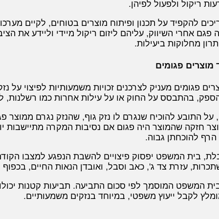
עות ריקול ולפעול לפיהן.
ריכים להקפיד על תכנון ופיתוח מוצרים בטוחים, לקיים מערכ
פגם אחרי השיווק, עליהם ליזום ריקול מיידי וליידע את הציבו
רון מחלוקות ביעילות.
ד מוצרים פגומים
ים פגומים מעניק לצרכנים זכויות משמעותיות לפיצוי על נזק
ו הספק, בהתבסס על החוק או על עילות אחרות כמו רשלנות, ל
על התובע להוכיח שנגרם לו נזק גוף, שהנזק נגרם ממוצר פג
וצר חזקה שהמוצר היה פגום אם נסיבות המקרה מתיישבות יות
הרף להוכחתן גבוה.
, בית המשפט יפסוק פיצויים להשבת הנפגע למצבו הקודם, 
תכרות, עזרת צד ג', כאב וסבל, ואובדן הנאות החיים, בכפוף
ית המשפט המוסמך לפי סכום התביעה. תביעות קטנות יכולו
מלץ לקבל ייעוץ משפטי, במיוחד בנזקים משמעותיים.