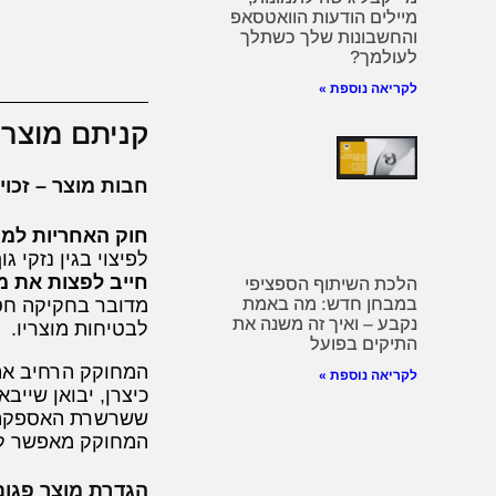
מיילים הודעות הוואטסאפ
והחשבונות שלך כשתלך
לעולמך?
לקריאה נוספת »
קניתם מוצר ו
חבות מוצר – זכוי
ח
וק האחריות למוצ
לפיצוי בגין נזקי 
חייב לפצות את מי
הלכת השיתוף הספציפי
מדובר בחקיקה חסר
במבחן חדש: מה באמת
נקבע – ואיך זה משנה את
לבטיחות מוצריו.
התיקים בפועל
המחוקק הרחיב את
לקריאה נוספת »
כיצרן, יבואן שייב
ששרשרת האספקה ש
המחוקק מאפשר לצר
הגדרת מוצר פגום 