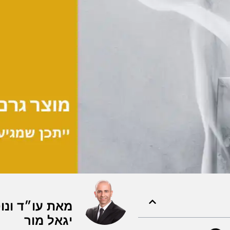
מאת עו״ד ונוט
יגאל מור