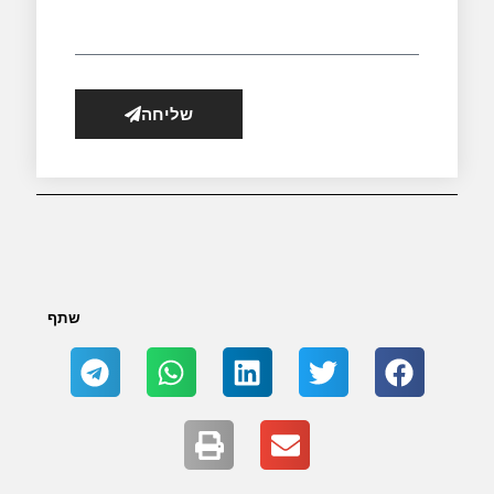
שליחה
שתף