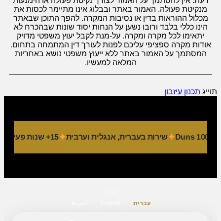
דעת. אין להסתמך על האמור לצורך נקיטת פעולה או הימנעות
מנקיטת פעולה. האמור באתר ובבלוג אינו מתיימר לכסות את
מכלול ההוראות בדין או נסיבות המקרה. להפך התוכן שבאתר
הינו כללי בלבד ורובו נשען על הנחות יסוד שונות שבהכרח לא
יתאימו לכל מקרה ומקרה. על-מנת לקבל יעוץ משפטי מדויק
אודות מקרה ספציפי עליכם לפנות לעורך דין המתמחה בתחום.
המסתמך על האמור באתר ללא ייעוץ משפטי נושא באחריות
המלאה למעשיו.
תוייג
תכנון עיזבון
שירות בעברית, אנגלית וערבית
15+ שנות פעילות
9 מחלקות מקצועיות
שפה
עברית
English
العربية