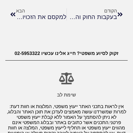
הקודם
הבא
בעקבות החוק והפסיקה: עדכונים ותובנות בתחום זכויות נכים / זכויות רפואיות
למקסם את הזכויות שלך: החשיבות של עורך דין מומחה בתביעות ביטוח לאומי
זקוק לסיוע משפטי? חייג אלינו עכשיו 02-5953322
שימת לב
אין לראות בתכני האתר ייעוץ משפטי, המלצות או חוות דעת:
למרות שמשרדנו עושה מאמצים לעדכן את תוכן האתר והבלוג,
לא ניתן להסתמך על האמור ללא קבלת ייעוץ משפטי
פרטני.התכנים אשר כתובים באתר ובבלוג המשפטי אינם
מהווים ייעוץ משפטי או תחליף לייעוץ משפטי, המלצה או חוות