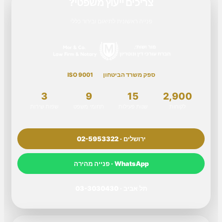
צריכים ייעוץ משפטי?
פנייה ראשונית לתיאום ובירור כללי
ספק משרד הביטחון
ISO 9001
3
9
15
2,900
לקוחות
שנות פעילות
תחומי משפט
שפות שירות
ירושלים · 02-5953322
WhatsApp · פנייה מהירה
תל אביב · 03-3030430