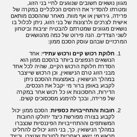
מגוון נושאים חשובים שנוגעים לחיי בני הזוג,
ומטרתו להסדיר את היחסים הכלכליים במקרה של
פרידה, גירושין או אף מוות. מאחר שההסכם מותאם
אישית לצרכים ולרצונות של בני הזוג, ניתן לכלול בו
נושאים מגוונים שמטרתם להבטיח יציבות וביטחון
לשני הצדדים. הנה פירוט של כמה מהנושאים
המרכזיים שבהם עוסק הסכם ממון:
חלוקת רכוש קיים ורכוש עתידי
: אחד
הנושאים הנפוצים ביותר בהסכם ממון הוא
הסדרת חלוקת הרכוש הקיים, שהיה לכל אחד
מבני הזוג טרם הנישואין, וכן הרכוש שייצבר
במהלך הנישואין. באמצעות ההסכם ניתן
לקבוע באופן ברור מי יקבל את הנכסים,
הדירות, החסכונות או כל רכוש אחר במקרה
של פרידה, ובכך להימנע מסכסוכים קשים.
חובות והתחייבויות כספיות
: הסכם ממון יכול
לקבוע בצורה מפורשת כיצד יחולקו החובות
המשותפים וההתחייבויות הפיננסיות שנצברו
במהלך הנישואין. כך, בני הזוג יכולים להחליט
מראש מי יישא באחריות לחובות שנוצרו, וכיצד