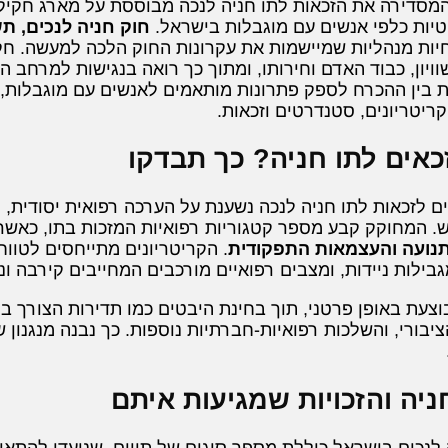
מסדירה את הזכאות לתו חניה לנכה מבוססת על מארג חקי
יות כלפי אנשים עם מוגבלות בישראל.
חוק חניה לנכים, תשנ"
חיות מנהליות שמיישמות את עקרונות החוק הלכה למעשה. חק
וויון, כבוד האדם וחירותו, ומתוך כך רואה בנגישות למרחב 
בין ההכרח לספק פתרונות מותאמים לאנשים עם מוגבלות, לב
ריטריונים, סטנדרטים וזכאות.
אים לתו חניה? כך תבדקו
ם לזכאות לתו חניה לנכה נשענת על הערכה רפואית יסודית,
ש. המחוקק קבע מספר קטגוריות רפואיות המזכות בתו, כאש
תנועה והעצמאות התפקודית
. הקריטריונים מתייחסים לטווח
בילות ניידות, ומצבים רפואיים מורכבים המחייבים קירבה ונג
עת באופן פרטני, תוך בחינת היבטים כמו תדירות הצורך בטי
בורי, והשלכות רפואיות-חברתיות נוספות. כך נבנה מנגנון ש
חניה והזכויות שמגיעות איתם