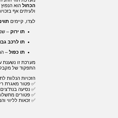
מערכת תווי החניה
הכחול
הוא הנפוץ ו
ולעיתים אף בזכוי
לצדו, קיימים
תווי
תו ירוק
– שני
תו לרכב גבו
תו כפול
– המ
מערכת זו נשענת ע
התפקוד של מקבל 
הזכויות הנלוות לתו
✅ פטור מאגרת ריש
✅ נסיעה בנת"צים 
✅ פטורים מתשלומ
✅ זכאות לליווי וה