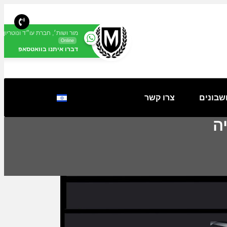
מור ושות׳, חברת עו״ד ונוטריון
Online
דברו איתנו בוואטסאפ
שבונים
צרו קשר
ה