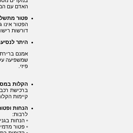
במקרים מסוי
האדם עם המו
פטור מתשלום
הפטור אינו ג
דורשות רישום
היתר לנסיעה
אמנם ברירת 
שמשפיעה על מ
פיזי.
הקלות במס ק
ברכישת רכב 
קיימות הקלו
הנחות ופטור
לרבות:
▫️ הנחות בגנ
▫️ פטור מדמי
▫️ קדימות בת