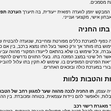
ת מסמכים.
המבקש יוזמן לוועדה רפואית ייעודית, בה תיערך
הערכה תפק
ון אישי, מקצועי וענייני.
בתו החניה
 כפוף למערכת כללים מפורטת ומחייבת, שנועדה להבטיח שימ
וש בתו מותר אך ורק כאשר בעל התו נמצא ברכב, בין אם כנהג
העברה, וכל שימוש בו שלא בהתאם לייעודו המקורי מהווה עבי
אשר חל שינוי במצב המזכה בתו. בעלי התווים נדרשים להקפיד
ריאות הפרטים המופיעים בו. שימוש לא תקין בתו עלול להובי
בורי במערכת כולה ובזכאים האחרים.
ות והטבות נלוות
יה עצמן,
תו החניה לנכה מהווה שער למגוון רחב של הטבו
לות, ולאפשר להם ניידות עצמאית, בטוחה ומכובדת. בין ההט
 מאגרת רישוי רכב