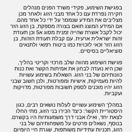
בפגישת השימוע, פקידי משרד הפנים מנהלים
חקירה נפרדת עם כל אחד מבני הזוג ולאחר מכן
מצליבים את המידע שנמסר על ידי כל אחד מהם.
אם המידע המוצג תואם בצורה מספקת, בן הזוג הזר
יכול לקבל אשרת שהייה זמנית מסוג א5 וכן תעודת
זהות ישראלית ארעית. עם קבלת תעודת הזהות, בן
הזוג הזר זכאי לזכויות כמו ביטוח רפואי ולתנאים
סוציאליים בסיסיים.
פגישת השימוע מהווה שלב מרכזי וקריטי בהליך,
שכן היא נועדה לבחון את אמיתות הקשר ואת כנות
כוונותיהם של בני הזוג. השאלות בשימוע עשויות
להיות מעמיקות, אישיות ומפורטות, ולכן חשוב שבני
הזוג יהיו מוכנים לספק תשובות מפורטות, מדויקות
ועקביות.
במהלך השימוע עשויים לעלות נושאים רבים, כגון
היסטוריית הקשר: כיצד הכירו בני הזוג, מתי החלו
לצאת יחד, ואילו אבני דרך משמעותיות היו בקשרם.
בנוסף, נשאלים פרטים על משפחותיהם של בני
הזוג, תכניות עתידיות משותפות, שגרת חיי היומיום