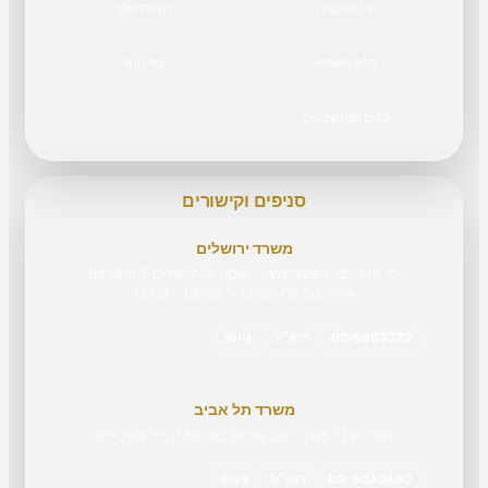
על החברה
הצוות שלך
בלוג משפטי
צור קשר
כלים ומחשבונים
סניפים וקישורים
משרד ירושלים
יפו 216, בניין שערי העיר, קומה 2, ירושלים 9438307
א'-ה' 08:00–18:00 ו׳ 08:00 - 13:00
02-5953322
דוא״ל
ניווט
משרד תל אביב
מגדל WE TLV, רחוב מנחם בגין 150, תל אביב-יפו
03-3030430
דוא״ל
ניווט