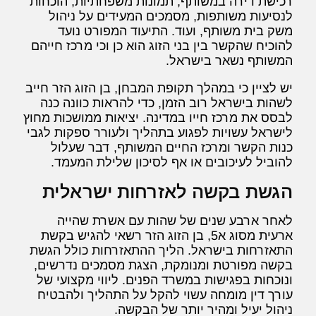
רכישת דירה במשותף, תמונות משפחתיות, הוכחות
לנסיעות משותפות, מסמכים המעידים על ניהול
משק בית משותף, ועוד. התיעוד המפורט נועד
להוכיח שהקשר בין בני הזוג הוא כן וכי מרכז חייהם
המשותף נשאר בישראל.
יש לציין כי במהלך תקופת המבחן, בן הזוג הזר חייב
לשהות בישראל רוב הזמן, כדי להראות כוונה כנה
לבסס את מרכז חייו במדינה. יציאות ממושכות מחוץ
לישראל עשויות לפגוע בתהליך ולעורר ספקות לגבי
כנות הקשר ומרכז החיים המשותף, דבר שעלול
להוביל לעיכובים או אף לסיכון שלילת המעמד.
הגשת בקשה לאזרחות ישראלית
לאחר ארבע שנים של שהות עם אשרת שהייה
ארעית מסוג א5, בן הזוג הזר רשאי להגיש בקשת
התאזרחות בישראל. הליך ההתאזרחות כולל הגשת
בקשה מפורטת ומנומקת, הצגת מסמכים נדרשים,
ונוכחות בפגישות במשרד הפנים. ליווי מקצועי של
עורך דין מומחה עשוי להקל על התהליך ולהבטיח
ניהול יעיל ומהיר יותר של הבקשה.