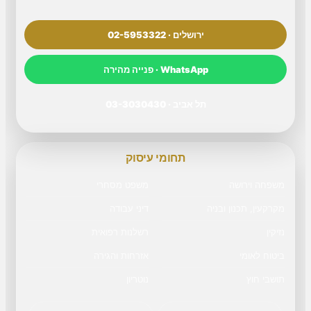
ירושלים · 02-5953322
WhatsApp · פנייה מהירה
תל אביב · 03-3030430
תחומי עיסוק
משפחה וירושה
משפט מסחרי
מקרקעין, תכנון ובניה
דיני עבודה
נזיקין
רשלנות רפואית
ביטוח לאומי
אזרחות והגירה
תושבי חוץ
נוטריון