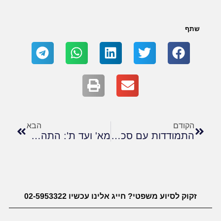
שתף
הקודם
הבא
התמודדות עם סכסוכי שכנים בבניין משותף
מא' ועד ת': התהליך המשפטי של תביעת נכות בביטוח לאומי
זקוק לסיוע משפטי? חייג אלינו עכשיו 02-5953322