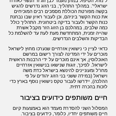
ל"נוהל הטיפול במתן מעמד לבן זוג זר הנשוי לאזרח
ישראלי". במהלך התהליך, בני הזוג נדרשים להגיש
בקשה מפורטת הכוללת מסמכים רבים המוכיחים
את כנות הקשר ביניהם, וכן לעבור ראיון שבו נבחנת
כנות הקשר ולעבור בדיקה ביטחונית. התהליך כולל
כמה שלבים, במהלכם בן הזוג הזר מקבל אשרת
שהייה זמנית, המתחדשת מעת לעת עד להשלמת כל
הבדיקות והשלבים הנדרשים.
כדאי לציין כי נישואין אזרחיים שנערכו מחוץ לישראל
מוכרים על ידי המדינה לצורך רישום במרשם
האוכלוסין, אך אינם מוכרים על ידי הרבנות הראשית
לישראל. לפיכך, זוגות שנישאו בנישואין אזרחיים
מחו"ל ומעוניינים להינשא בישראל כדת משה
וישראל (במידה ששני בני הזוג יהודים על פי
ההלכה), יידרשו לעבור טקס נישואין נוסף בארץ כדי
לזכות בהכרה דתית.
חיים משותפים כידועים בציבור
המסלול השני להסדרת מעמד הוא באמצעות קיום
חיים משותפים יחדיו, כלומר, כידועים בציבור.