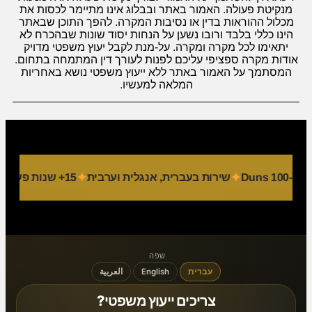
מנקיטת פעולה. האמור באתר ובבלוג אינו מתיימר לכסות את
מכלול ההוראות בדין או נסיבות המקרה. להפך התוכן שבאתר
הינו כללי בלבד ורובו נשען על הנחות יסוד שונות שבהכרח לא
יתאימו לכל מקרה ומקרה. על-מנת לקבל יעוץ משפטי מדויק
אודות מקרה ספציפי עליכם לפנות לעורך דין המתמחה בתחום.
המסתמך על האמור באתר ללא ייעוץ משפטי נושא באחריות
המלאה למעשיו.
Du
שירות בעברית, אנגלית וערבית
15+ שנות פעילות
9 מחלקו
שפה
עברית
English
العربية
צריכים ייעוץ משפטי?