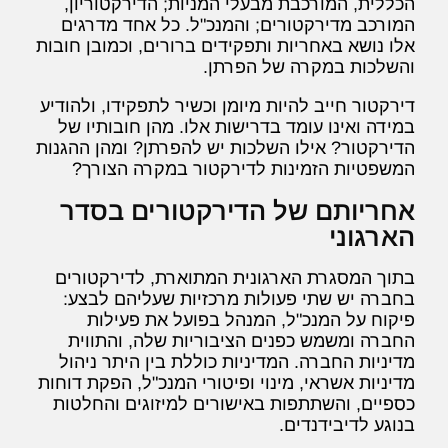
הכללית, המורכבת מבעלי המניות; הדירקטוריון,
המורכב מדירקטורים; והמנכ"ל. כל אחד מדרגים
אלו נושא באחריות ותפקידים ברורים, וכמובן חובות
והשלכות במקרה של הפרתן.
דירקטור חייב להיות מיומן וכשיר לתפקידו, ולהודיע
במידה ואינו עומד בדרישות אלו. מהן חובותיו של
הדירקטור? אילו השלכות יש להפרתן? ומהן ההגנות
המשפטיות הזמינות לדירקטור במקרה הצורך?
אחריותם של הדירקטורים בסדר
הארגוני
בתוך המסגרת הארגונית המתוארת, לדירקטורים
בחברה יש שתי פעולות מרכזיות שעליהם לבצע:
פיקוח על המנכ"ל, המנהל בפועל את פעילות
החברה ומשמש כפנים הציבוריות שלה, והתווית
מדיניות החברה. המדיניות כוללת בין היתר ניהול
מדיניות אשראי, מינוי ופיטורי המנכ"ל, הפקת דוחות
כספיים, והשתתפות באישורים למיזוגים והחלטות
בנוגע לדיבידנדים.