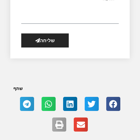
שליחה
שתף