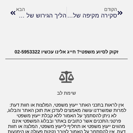
הקודם
הבא
סקירה מקיפה של קצבאות וגמלאות לנכים במסגרת הביטוח הלאומי
הליך הגירוש של עובד זר בישראל
זקוק לסיוע משפטי? חייג אלינו עכשיו 02-5953322
שימת לב
אין לראות בתכני האתר ייעוץ משפטי, המלצות או חוות דעת:
למרות שמשרדנו עושה מאמצים לעדכן את תוכן האתר והבלוג,
לא ניתן להסתמך על האמור ללא קבלת ייעוץ משפטי
פרטני.התכנים אשר כתובים באתר ובבלוג המשפטי אינם
מהווים ייעוץ משפטי או תחליף לייעוץ משפטי, המלצה או חוות
דעת. אין להסתמך על האמור לצורך נקיטת פעולה או הימנעות