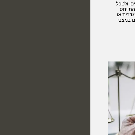
ם, ולטפל
להתייחס
דרית או
גם במצבי