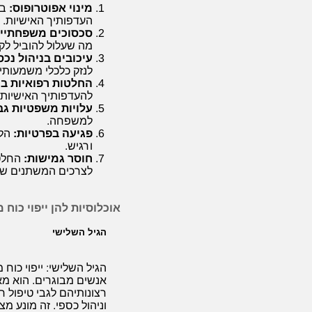
מינוי אפוטרופוס:
בי
העדפותיך האישיות.
סכסוכים משפחתיים
מה שעלול להוביל לק
עיכובים בניהול נכס
לנזק כלכלי משמעותי.
החלטות רפואיות בני
להעדפותיך האישיות.
עלויות משפטיות גב
למשפחה.
פגיעה בפרטיות:
הלי
ורגיש.
חוסר גמישות:
החלטו
לצרכים המשתנים של
אוכלוסיות להן ייפוי כוח 
הגיל השלישי
הגיל השלישי: ייפוי כוח
אנשים מבוגרים. הוא 
רצונותיהם לגבי טיפול ר
וניהול כספי. זה מונע מ