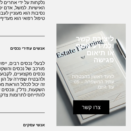
נלקחות על ידי אחרים 
האישיות. למשל, אדם יכ
נסיבות הוא מעוניין לעבור
טיפול רפואי הוא מעדיף
ליצירת קשר
ולמידע נוסף
אנשים עתירי נכסים
או תיאום
פגישה
לבעלי נכסים רבים, ייפ
מורכב של נכסים והשקעו
נכסים מקצועיים, לקבו
לצעד ראשון בהבטחת
ולהבטיח שמירה על הון
עתיד המשפחה – פנו
זה יכול לכלול הוראות מפ
עוד היום.
השקעות, נדל"ן, ונכסים ע
להתייחס לתרומות צדקה 
צרו קשר
אנשי עסקים