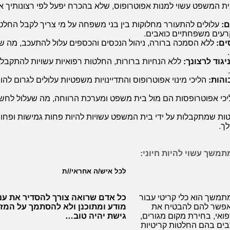
ת המשפט עשוי למנות אפוטרופוס, שלא בהכרח יפעל לפי רצונותיך או
:
עלולים להתעורר מחלוקות בין בני משפחה על מי צריך לקבל החלטו
רעים משפחתיים כואבים.
ים:
ללא הסמכה ברורה, ניהול הנכסים והכספים עלול להתעכב, מה שע
גוד לרצונך:
ללא הנחיות ברורות, החלטות רפואיות עשויות להתקבל ב
והות:
הליכי מינוי אפוטרופוס והתדיינויות משפטיות עלולים לגרום לה
כי אפוטרופסות הם מול בית משפט ומערכת הרווחה, מה שעלול לחשו
ת שמתקבלות על ידי בית המשפט עשויות להיות פחות גמישות ופחו
ך.
מתמשך עשוי להיות חיוני:
לכל איש/ה אחראי//ת
 מתמשך הוא כלי קריטי עבור
כל אדם שרואה צורך להסדיר את עניי
מאפשר להם להבטיח את
מודע ומתוכנן ולא להסתמך על המזל
פואי, בחירת מקום מגורים,
גישת יהיה טוב…
צבים בהם החלטות קריטיות