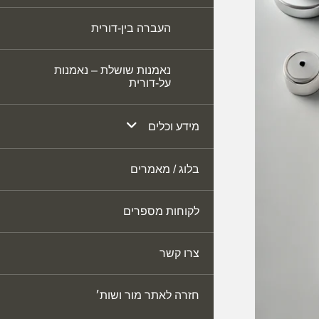
העברה בין-דורית
נאמנות שושלת – נאמנות
על-דורית
מידע וכלים
בלוג / מאמרים
שאלות נפוצות
מדריכים
לקוחות מספרים
צרו קשר
כלים ומחשבונים
חזרה לאתר מור ושות׳
משימות לאחר פטירת קרוב
– כלי לניהול וסדר