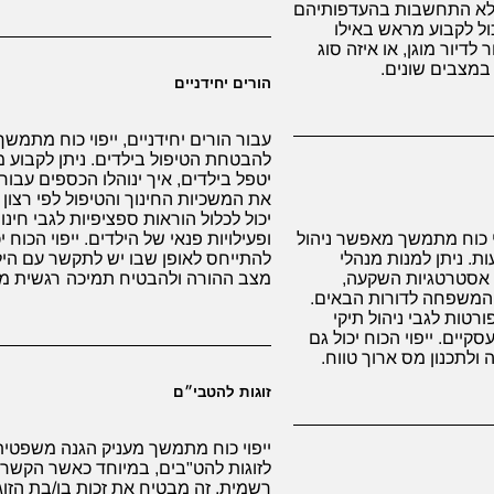
ללא התחשבות בהעדפותיהם
ול לקבוע מראש באילו
 לדיור מוגן, או איזה סוג
 במצבים שונים.
הורים יחידניים
עבור הורים יחידניים, ייפוי כוח מתמשך
להבטחת הטיפול בילדים. ניתן לקבוע 
יטפל בילדים, איך ינוהלו הכספים עבור
את המשכיות החינוך והטיפול לפי רצון 
יכול לכלול הוראות ספציפיות לגבי חינו
וי כוח מתמשך מאפשר ניהול
ופעילויות פנאי של הילדים. ייפוי הכוח י
ת. ניתן למנות מנהלי
להתייחס לאופן שבו יש לתקשר עם היל
ע אסטרטגיות השקעה,
מצב ההורה ולהבטיח תמיכה רגשית מ
 המשפחה לדורות הבאים.
ורטות לגבי ניהול תיקי
סקיים. ייפוי הכוח יכול גם
ולתכנון מס ארוך טווח.
זוגות להטבי״ם
ייפוי כוח מתמשך מעניק הגנה משפטית 
לזוגות להט"בים, במיוחד כאשר הקשר א
רשמית. זה מבטיח את זכות בן/בת הזוג