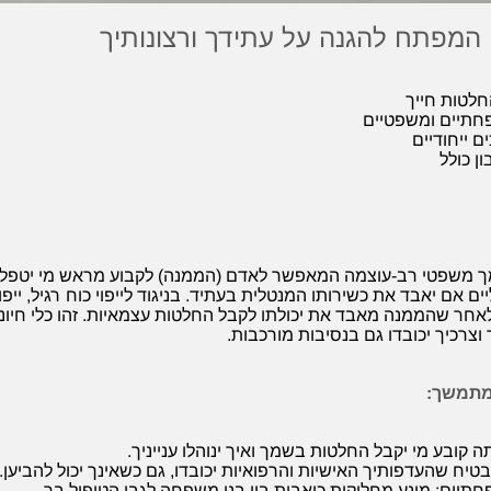
 המפתח להגנה על עתידך ורצונותיך
לטות חייך
חתיים ומשפטיים
 ייחודיים
ון כולל
ך משפטי רב-עוצמה המאפשר לאדם (הממנה) לקבוע מראש מי יטפל בע
ם אם יאבד את כשירותו המנטלית בעתיד. בניגוד לייפוי כוח רגיל, ייפוי
ר שהממנה מאבד את יכולתו לקבל החלטות עצמאיות. זהו כלי חיוני 
 וצרכיך יכובדו גם בנסיבות מורכבות.
 מתמשך:
 קובע מי יקבל החלטות בשמך ואיך ינוהלו ענייניך.
בטיח שהעדפותיך האישיות והרפואיות יכובדו, גם כשאינך יכול להביען.
תיים: מונע מחלוקות כואבות בין בני משפחה לגבי הטיפול בך.